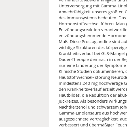
Unterversorgung mit Gamma-Linole
Abwehrfähigkeit unseres größten O
des Immunsystems bedeuten. Das Fe
Hormonstoffwechsel führen. Man g
Entzündungsreaktion verantwortlich
entzündungshemmende Hormone de
Maß. Diese Prostaglandine sind auß
wichtige Strukturen des körperei
Krankheitsverlauf bei GLS-Mangel p
Dauer-Therapie demnach in der Regu
nur eine Linderung der Symptome u
Klinische Studien dokumentieren, 
Hautstoffwechsel- störung Neuroderm
mindestens 240 mg hochwertige G
den Krankheitsverlauf erzielt werd
Hautbildes, die Reduktion der ak
Juckreizes. Als besonders wirkung
Nachtkerzenöl und schwarzem Joha
Gamma-Linolensäure aus hochwerti
ausgezeichnete Verträglichkeit, au
verbessert und übermäßiger Feucht