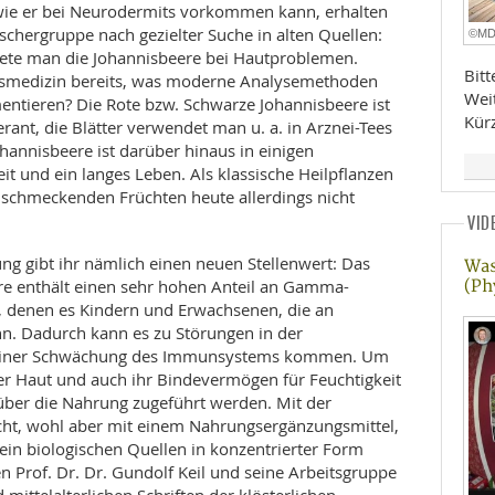
ie er bei Neurodermits vorkommen kann, erhalten
rschergruppe nach gezielter Suche in alten Quellen:
©M
ete man die Johannisbeere bei Hautproblemen.
Bit
gsmedizin bereits, was moderne Analysemethoden
Wei
entieren? Die Rote bzw. Schwarze Johannisbeere ist
Kür
rant, die Blätter verwendet man u. a. in Arznei-Tees
hannisbeere ist darüber hinaus in einigen
t und ein langes Leben. Als klassische Heilpflanzen
schmeckenden Früchten heute allerdings nicht
VID
g gibt ihr nämlich einen neuen Stellenwert: Das
Was
re enthält einen sehr hohen Anteil an Gamma-
(Ph
e, denen es Kindern und Erwachsenen, die an
n. Dadurch kann es zu Störungen in der
 einer Schwächung des Immunsystems kommen. Um
der Haut und auch ihr Bindevermögen für Feuchtigkeit
über die Nahrung zugeführt werden. Mit der
cht, wohl aber mit einem Nahrungsergänzungsmittel,
in biologischen Quellen in konzentrierter Form
en Prof. Dr. Dr. Gundolf Keil und seine Arbeitsgruppe