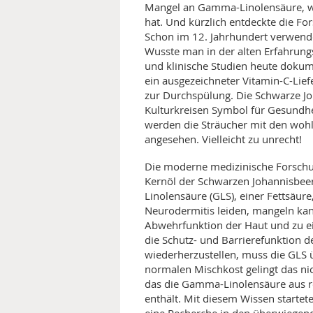
Mangel an Gamma-Linolensäure, w
hat. Und kürzlich entdeckte die Fo
Schon im 12. Jahrhundert verwend
Wusste man in der alten Erfahrun
und klinische Studien heute dokum
ein ausgezeichneter Vitamin-C-Liefe
zur Durchspülung. Die Schwarze Jo
Kulturkreisen Symbol für Gesundhei
werden die Sträucher mit den wohl
angesehen. Vielleicht zu unrecht!
Die moderne medizinische Forschun
Kernöl der Schwarzen Johannisbee
Linolensäure (GLS), einer Fettsäur
Neurodermitis leiden, mangeln kan
Abwehrfunktion der Haut und zu
die Schutz- und Barrierefunktion 
wiederherzustellen, muss die GLS 
normalen Mischkost gelingt das ni
das die Gamma-Linolensäure aus re
enthält. Mit diesem Wissen startet