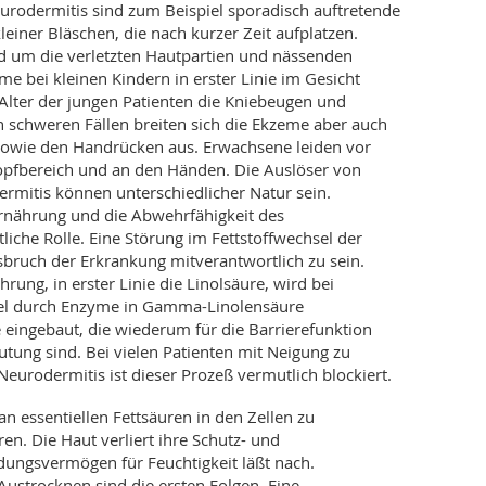
urodermitis sind zum Beispiel sporadisch auftretende
iner Bläschen, die nach kurzer Zeit aufplatzen.
nd um die verletzten Hautpartien und nässenden
bei kleinen Kindern in erster Linie im Gesicht
lter der jungen Patienten die Kniebeugen und
n schweren Fällen breiten sich die Ekzeme aber auch
sowie den Handrücken aus. Erwachsene leiden vor
opfbereich und an den Händen. Die Auslöser von
mitis können unterschiedlicher Natur sein.
rnährung und die Abwehrfähigkeit des
iche Rolle. Eine Störung im Fettstoffwechsel der
sbruch der Erkrankung mitverantwortlich zu sein.
rung, in erster Linie die Linolsäure, wird bei
el durch Enzyme in Gamma-Linolensäure
 eingebaut, die wiederum für die Barrierefunktion
tung sind. Bei vielen Patienten mit Neigung zu
Neurodermitis ist dieser Prozeß vermutlich blockiert.
 essentiellen Fettsäuren in den Zellen zu
n. Die Haut verliert ihre Schutz- und
dungsvermögen für Feuchtigkeit läßt nach.
ustrocknen sind die ersten Folgen. Eine