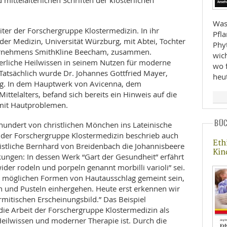
mittelalterlichen Schriften der klösterlichen
Was 
iter der Forschergruppe Klostermedizin. In ihr
Pfl
e der Medizin, Universität Würzburg, mit Abtei, Tochter
Phy
ernehmens SmithKline Beecham, zusammen.
wic
liche Heilwissen in seinem Nutzen für moderne
wo f
atsächlich wurde Dr. Johannes Gottfried Mayer,
heu
dig. In dem Hauptwerk von Avicenna, dem
ttelalters, befand sich bereits ein Hinweis auf die
mit Hautproblemen.
BÜ
undert von christlichen Mönchen ins Lateinische
 der Forschergruppe Klostermedizin beschrieb auch
Eth
istliche Bernhard von Breidenbach die Johannisbeere
Kin
ungen: In dessen Werk “Gart der Gesundheit” erfährt
ider rodeln und porpeln genannt morbilli varioli” sei.
le möglichen Formen von Hautausschlag gemeint sein,
n und Pusteln einhergehen. Heute erst erkennen wir
mitischen Erscheinungsbild.” Das Beispiel
 die Arbeit der Forschergruppe Klostermedizin als
Heilwissen und moderner Therapie ist. Durch die