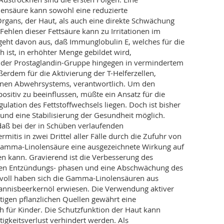
nsäure kann sowohl eine reduzierte
rgans, der Haut, als auch eine direkte Schwächung
hlen dieser Fettsäure kann zu Irritationen im
eht davon aus, daß Immunglobulin E, welches für die
 ist, in erhöhter Menge gebildet wird,
r Prostaglandin-Gruppe hingegen in vermindertem
erdem für die Aktivierung der T-Helferzellen,
genen Abwehrsystems, verantwortlich. Um den
ositiv zu beeinflussen, müßte ein Ansatz für die
lation des Fettstoffwechsels liegen. Doch ist bisher
nd eine Stabilisierung der Gesundheit möglich.
daß bei der in Schüben verlaufenden
itis in zwei Drittel aller Fälle durch die Zufuhr von
amma-Linolensäure eine ausgezeichnete Wirkung auf
en kann. Gravierend ist die Verbesserung des
uten Entzündungs- phasen und eine Abschwächung des
svoll haben sich die Gamma-Linolensäuren aus
nnisbeerkernöl erwiesen. Die Verwendung aktiver
gen pflanzlichen Quellen gewährt eine
ch für Kinder. Die Schutzfunktion der Haut kann
igkeitsverlust verhindert werden. Als