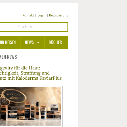
Kontakt
|
Login
|
Registrierung
ND REISEN
NEWS
BÜCHER
GESUNDHEIT
MEN-NEWS
gevity für die Haut:
MEDIZIN UND PHARMA
chtigkeit, Straffung und
utz mit Kaloderma KaviarPlus
ERNÄHRUNG
BEAUTY UND PFLEGE
SPORT UND FITNESS
WELLNESS UND REISEN