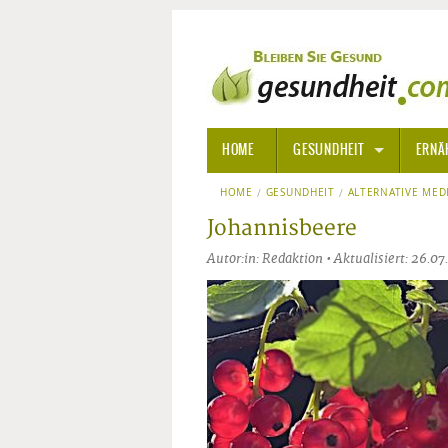
HOME
GESUNDHEIT
ERNÄ
HOME
GESUNDHEIT
ALLGEMEINE INFORMATIONE
ALTERNATIVE MED
Johannisbeere
ALTERNATIVE HEILWEISEN
AROM
Autor:in: Redaktion • Aktualisiert: 26.0
ALTERNATIVE MEDIZIN
BACH
ARZNEI- UND HEILMITTEL
EDELS
GIFTSTOFFE
HOMÖ
KRANKHEITEN VON A-Z
KALIF
ANGS