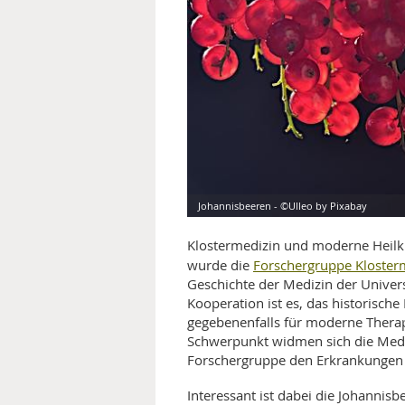
MEDIZINISCHE FACHBEGRIFF
NATU
MUND UND ZÄHNE
PRÄVENTION UND ALTER
SYMPTOME UND DIAGNOSE
VITAMINE UND MINERALSTO
Johannisbeeren - ©Ulleo by Pixabay
WISSENSCHAFT UND FORS
Klostermedizin und moderne Heilk
Forschergruppe Kloster
wurde die
Geschichte der Medizin der Univer
Kooperation ist es, das historische
gegebenenfalls für moderne Therap
Schwerpunkt widmen sich die Mediz
Forschergruppe den Erkrankungen 
Interessant ist dabei die Johannisb