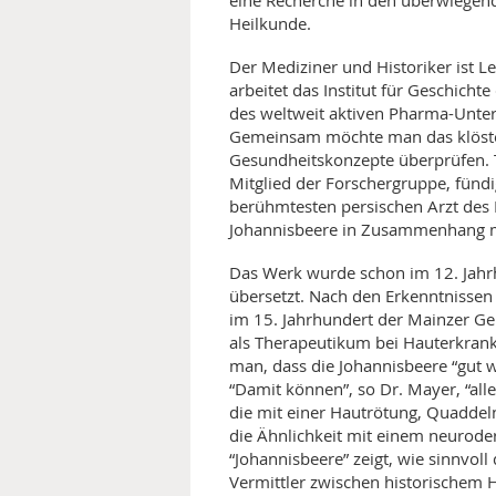
eine Recherche in den überwiegend 
Heilkunde.
Der Mediziner und Historiker ist Le
arbeitet das Institut für Geschicht
des weltweit aktiven Pharma-Unt
Gemeinsam möchte man das klöster
Gesundheitskonzepte überprüfen. T
Mitglied der Forschergruppe, fün
berühmtesten persischen Arzt des Mi
Johannisbeere in Zusammenhang 
Das Werk wurde schon im 12. Jahrh
übersetzt. Nach den Erkenntnissen
im 15. Jahrhundert der Mainzer Ge
als Therapeutikum bei Hauterkrank
man, dass die Johannisbeere “gut w
“Damit können”, so Dr. Mayer, “al
die mit einer Hautrötung, Quaddel
die Ähnlichkeit mit einem neuroder
“Johannisbeere” zeigt, wie sinnvoll
Vermittler zwischen historischem 