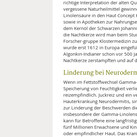
richtige Interpretation der alten Q
vergessene Naturheilmittel gewinn
Linolensäure in den Haut Concept 
sowie in Apotheken zur Nahrungse
dem Kernöl der Schwarzen Johann
die Nachtkerze wird man beim Studiu
Forscher-gruppe Klostermedizin zu
wurde erst 1612 in Europa eingefü
Algonkin-Indianer schon vor 500 J
Nachtkerze zerstampften und auf di
Linderung bei Neuroder
Wenn im Fettstoffwechsel Gamma-Li
Speicherung von Feuchtigkeit verl
reizempfindlich. Juckreiz und ein ve
Hauterkrankung Neurodermitis, sin
zur Linderung der Beschwerden di
insbesondere der Gamma-Linolens
kann für Betroffene eine langfris
fünf Millionen Erwachsene und Kin
oder empfindlicher Haut. Das Krankh