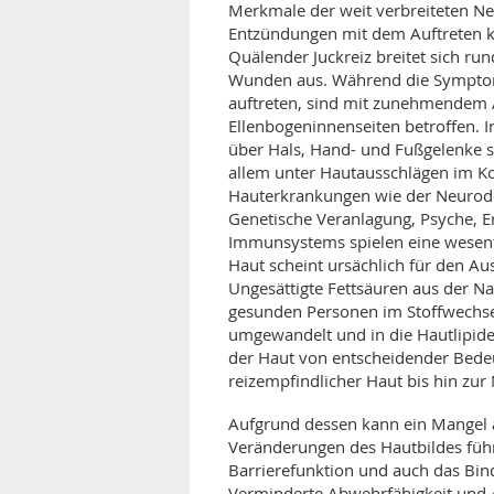
Merkmale der weit verbreiteten Ne
Entzündungen mit dem Auftreten kle
Quälender Juckreiz breitet sich ru
Wunden aus. Während die Symptome 
auftreten, sind mit zunehmendem A
Ellenbogeninnenseiten betroffen. I
über Hals, Hand- und Fußgelenke 
allem unter Hautausschlägen im K
Hauterkrankungen wie der Neuroder
Genetische Veranlagung, Psyche, E
Immunsystems spielen eine wesentl
Haut scheint ursächlich für den Au
Ungesättigte Fettsäuren aus der Nah
gesunden Personen im Stoffwechs
umgewandelt und in die Hautlipide
der Haut von entscheidender Bedeu
reizempfindlicher Haut bis hin zur 
Aufgrund dessen kann ein Mangel an
Veränderungen des Hautbildes führe
Barrierefunktion und auch das Bin
Verminderte Abwehrfähigkeit und A