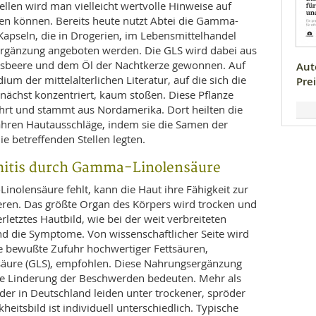
uellen wird man vielleicht wertvolle Hinweise auf
en können. Bereits heute nutzt Abtei die Gamma-
Kapseln, die in Drogerien, im Lebensmittelhandel
rgänzung angeboten werden. Die GLS wird dabei aus
isbeere und dem Öl der Nachtkerze gewonnen. Auf
Aut
m der mittelalterlichen Literatur, auf die sich die
Prei
nächst konzentriert, kaum stoßen. Diese Pflanze
hrt und stammt aus Nordamerika. Dort heilten die
ahren Hautausschläge, indem sie die Samen der
e betreffenden Stellen legten.
mitis durch Gamma-Linolensäure
nolensäure fehlt, kann die Haut ihre Fähigkeit zur
ieren. Das größte Organ des Körpers wird trocken und
rletztes Hautbild, wie bei der weit verbreiteten
d die Symptome. Von wissenschaftlicher Seite wird
e bewußte Zufuhr hochwertiger Fettsäuren,
äure (GLS), empfohlen. Diese Nahrungsergänzung
tige Linderung der Beschwerden bedeuten. Mehr als
der in Deutschland leiden unter trockener, spröder
eitsbild ist individuell unterschiedlich. Typische