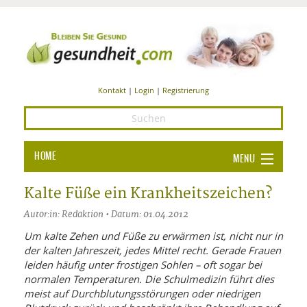
Kontakt
|
Login
|
Registrierung
HOME
MENU
Ba
GESUNDHEIT
Kalte Füße ein Krankheitszeichen?
GE
Autor:in: Redaktion • Datum: 01.04.2012
ERNÄHRUNG
ALL
Um kalte Zehen und Füße zu erwärmen ist, nicht nur in
IN
Ba
BEAUTY UND PFLEGE
der kalten Jahreszeit, jedes Mittel recht. Gerade Frauen
leiden häufig unter frostigen Sohlen – oft sogar bei
Ba
ALT
BE
SPORT UND FITNESS
normalen Temperaturen. Die Schulmedizin führt dies
HEI
UN
AL
meist auf Durchblutungsstörungen oder niedrigen
PFL
HE
ALT