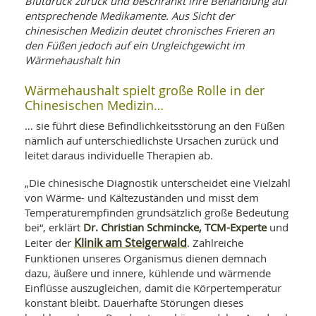
Blutdruck zurück und beschränkt ihre Behandlung auf
WELLNESS UND REISEN
SO
MED
entsprechende Medikamente. Aus Sicht der
AR
Ba
chinesischen Medizin deutet chronisches Frieren an
NEWS
TH
ARZ
den Füßen jedoch auf ein Ungleichgewicht im
UN
NE
Wärmehaushalt hin
BA
HEI
BÜCHER
GE
EDE
GIF
Wärmehaushalt spielt große Rolle in der
-
Chinesischen Medizin…
MED
HEI
Ba
KR
UN
… sie führt diese Befindlichkeitsstörung an den Füßen
VO
PH
HO
KR
A-
nämlich auf unterschiedlichste Ursachen zurück und
VO
Z
ER
leitet daraus individuelle Therapien ab.
KA
A-
BL
Z
MED
BE
„Die chinesische Diagnostik unterscheidet eine Vielzahl
FAC
UN
von Wärme- und Kältezuständen und misst dem
NA
AN
PFL
Temperaturempfinden grundsätzlich große Bedeutung
MU
Dr. Christian Schmincke, TCM-Experte
bei“, erklärt
und
UN
SP
ZÄ
Klinik am Steigerwald
Leiter der
. Zahlreiche
UN
FIT
Funktionen unseres Organismus dienen demnach
PR
dazu, äußere und innere, kühlende und wärmende
UN
WE
Einflüsse auszugleichen, damit die Körpertemperatur
ALT
UN
konstant bleibt. Dauerhafte Störungen dieses
REI