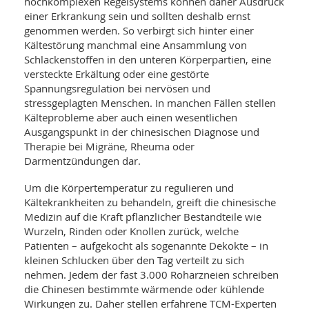
SY
hochkomplexen Regelsystems können daher Ausdruck
UN
einer Erkrankung sein und sollten deshalb ernst
LIF
DI
genommen werden. So verbirgt sich hinter einer
MOB
Kältestörung manchmal eine Ansammlung von
VIT
Schlackenstoffen in den unteren Körperpartien, eine
UN
versteckte Erkältung oder eine gestörte
MI
Spannungsregulation bei nervösen und
WI
stressgeplagten Menschen. In manchen Fällen stellen
UN
Kälteprobleme aber auch einen wesentlichen
FO
Ausgangspunkt in der chinesischen Diagnose und
Therapie bei Migräne, Rheuma oder
Darmentzündungen dar.
Um die Körpertemperatur zu regulieren und
Kältekrankheiten zu behandeln, greift die chinesische
Medizin auf die Kraft pflanzlicher Bestandteile wie
Wurzeln, Rinden oder Knollen zurück, welche
Patienten – aufgekocht als sogenannte Dekokte – in
kleinen Schlucken über den Tag verteilt zu sich
nehmen. Jedem der fast 3.000 Roharzneien schreiben
die Chinesen bestimmte wärmende oder kühlende
Wirkungen zu. Daher stellen erfahrene TCM-Experten