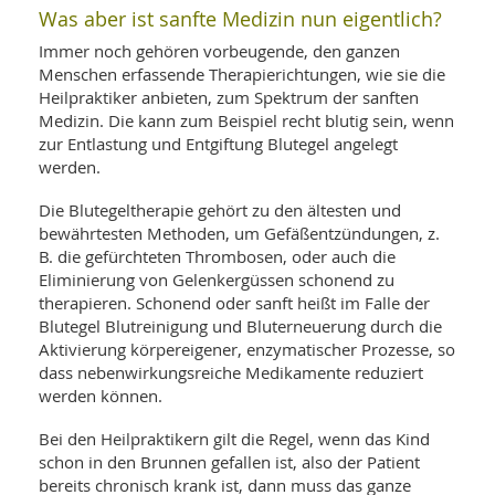
WELLNESS UND REISEN
SO
Was aber ist sanfte Medizin nun eigentlich?
MED
AR
Ba
NEWS
Immer noch gehören vorbeugende, den ganzen
TH
ARZ
Menschen erfassende Therapierichtungen, wie sie die
UN
NE
BA
Heilpraktiker anbieten, zum Spektrum der sanften
HEI
BÜCHER
Medizin. Die kann zum Beispiel recht blutig sein, wenn
GE
EDE
GIF
zur Entlastung und Entgiftung Blutegel angelegt
-
MED
werden.
HEI
Ba
KR
UN
VO
PH
Die Blutegeltherapie gehört zu den ältesten und
HO
KR
A-
bewährtesten Methoden, um Gefäßentzündungen, z.
VO
Z
ER
KA
A-
B. die gefürchteten Thrombosen, oder auch die
BL
Z
MED
Eliminierung von Gelenkergüssen schonend zu
BE
FAC
UN
therapieren. Schonend oder sanft heißt im Falle der
NA
AN
PFL
Blutegel Blutreinigung und Bluterneuerung durch die
MU
Aktivierung körpereigener, enzymatischer Prozesse, so
UN
SP
dass nebenwirkungsreiche Medikamente reduziert
ZÄ
UN
werden können.
FIT
PR
UN
Bei den Heilpraktikern gilt die Regel, wenn das Kind
WE
ALT
UN
schon in den Brunnen gefallen ist, also der Patient
REI
bereits chronisch krank ist, dann muss das ganze