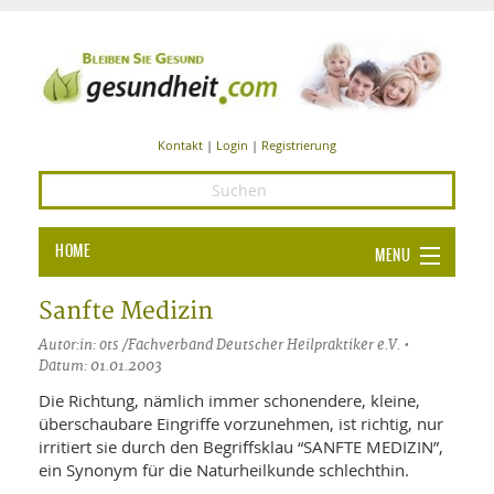
Kontakt
|
Login
|
Registrierung
HOME
MENU
Ba
GESUNDHEIT
Sanfte Medizin
GE
Autor:in: ots /Fachverband Deutscher Heilpraktiker e.V. •
ERNÄHRUNG
Datum: 01.01.2003
ALL
IN
Ba
BEAUTY UND PFLEGE
Die Richtung, nämlich immer schonendere, kleine,
überschaubare Eingriffe vorzunehmen, ist richtig, nur
Ba
ALT
BE
irritiert sie durch den Begriffsklau “SANFTE MEDIZIN”,
SPORT UND FITNESS
HEI
UN
ein Synonym für die Naturheilkunde schlechthin.
AL
PFL
HE
ALT