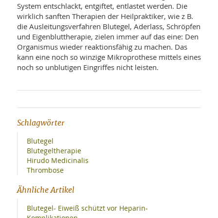
SY
System entschlackt, entgiftet, entlastet werden. Die
UN
LIF
wirklich sanften Therapien der Heilpraktiker, wie z B.
DI
die Ausleitungsverfahren Blutegel, Aderlass, Schröpfen
MOB
VIT
und Eigenbluttherapie, zielen immer auf das eine: Den
UN
Organismus wieder reaktionsfähig zu machen. Das
MI
kann eine noch so winzige Mikroprothese mittels eines
noch so unblutigen Eingriffes nicht leisten.
WI
UN
FO
Schlagwörter
Blutegel
Blutegeltherapie
Hirudo Medicinalis
Thrombose
Ähnliche Artikel
Blutegel- Eiweiß schützt vor Heparin-
Komplikationen