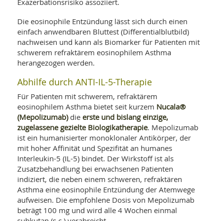
Exazerbationsrisiko assoziiert.
Die eosinophile Entzündung lässt sich durch einen
einfach anwendbaren Bluttest (Differentialblutbild)
nachweisen und kann als Biomarker für Patienten mit
schwerem refraktärem eosinophilem Asthma
herangezogen werden.
Abhilfe durch ANTI-IL-5-Therapie
Für Patienten mit schwerem, refraktärem
Nucala®
eosinophilem Asthma bietet seit kurzem
(Mepolizumab)
erste und bislang einzige,
die
zugelassene gezielte Biologikatherapie
. Mepolizumab
ist ein humanisierter monoklonaler Antikörper, der
mit hoher Affinität und Spezifität an humanes
Interleukin-5 (IL-5) bindet. Der Wirkstoff ist als
Zusatzbehandlung bei erwachsenen Patienten
indiziert, die neben einem schweren, refraktären
Asthma eine eosinophile Entzündung der Atemwege
aufweisen. Die empfohlene Dosis von Mepolizumab
beträgt 100 mg und wird alle 4 Wochen einmal
subkutan (s.c.) verabreicht.