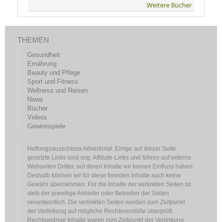
Weitere Bücher
THEMEN
Gesundheit
Ernährung
Beauty und Pflege
Sport und Fitness
Wellness und Reisen
News
Bücher
Videos
Gewinnspiele
Haftungsausschluss Advertorial: Einige auf dieser Seite
gesetzte Links sind sog. Affiliate-Links und führen auf externe
Webseiten Dritter, auf deren Inhalte wir keinen Einfluss haben.
Deshalb können wir für diese fremden Inhalte auch keine
Gewähr übernehmen. Für die Inhalte der verlinkten Seiten ist
stets der jeweilige Anbieter oder Betreiber der Seiten
verantwortlich. Die verlinkten Seiten wurden zum Zeitpunkt
der Verlinkung auf mögliche Rechtsverstöße überprüft.
Rechtswidrige Inhalte waren zum Zeitpunkt der Verlinkung