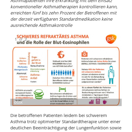
Asthmapatienten ihre Erkrankung mit dem Einsatz
WELLNESS UND REISEN
SO
MED
konventioneller Asthmatherapien kontrollieren kann,
AR
Ba
erreichten fünf bis zehn Prozent der Betroffenen mit
NEWS
TH
ARZ
der derzeit verfügbaren Standardmedikation keine
UN
NE
ausreichende Asthmakontrolle
BA
HEI
BÜCHER
GE
EDE
GIF
1
of
2
-
MED
HEI
Ba
KR
UN
VO
PH
HO
KR
A-
VO
Z
ER
KA
A-
BL
Z
MED
BE
FAC
UN
NA
AN
PFL
MU
UN
SP
ZÄ
UN
©GSK
©GS
FIT
PR
Die betroffenen Patienten leidem bei schwerem
UN
WE
Asthma trotz optimierter Standardtherapie unter einer
ALT
UN
deutlichen Beeinträchtigung der Lungenfunktion sowie
REI