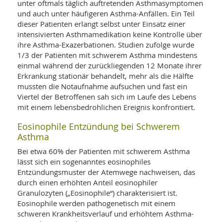
SY
unter oftmals täglich auftretenden Asthmasymptomen
UN
LIF
und auch unter häufigeren Asthma-Anfällen. Ein Teil
DI
dieser Patienten erlangt selbst unter Einsatz einer
MOB
intensivierten Asthmamedikation keine Kontrolle über
VIT
ihre Asthma-Exazerbationen. Studien zufolge wurde
UN
MI
1/3 der Patienten mit schwerem Asthma mindestens
einmal während der zurückliegenden 12 Monate ihrer
WI
Erkrankung stationär behandelt, mehr als die Hälfte
UN
mussten die Notaufnahme aufsuchen und fast ein
FO
Viertel der Betroffenen sah sich im Laufe des Lebens
mit einem lebensbedrohlichen Ereignis konfrontiert.
Eosinophile Entzündung bei Schwerem
Asthma
Bei etwa 60% der Patienten mit schwerem Asthma
lässt sich ein sogenanntes eosinophiles
Entzündungsmuster der Atemwege nachweisen, das
durch einen erhöhten Anteil eosinophiler
Granulozyten („Eosinophile“) charakterisiert ist.
Eosinophile werden pathogenetisch mit einem
schweren Krankheitsverlauf und erhöhtem Asthma-