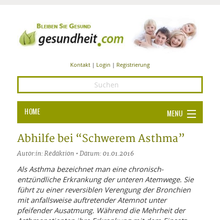
Kontakt
|
Login
|
Registrierung
HOME
MENU
Ba
GESUNDHEIT
Abhilfe bei “Schwerem Asthma”
GE
Autor:in: Redaktion • Datum: 01.01.2016
ERNÄHRUNG
ALL
Als Asthma bezeichnet man eine chronisch-
IN
Ba
BEAUTY UND PFLEGE
entzündliche Erkrankung der unteren Atemwege. Sie
führt zu einer reversiblen Verengung der Bronchien
Ba
ALT
BE
SPORT UND FITNESS
mit anfallsweise auftretender Atemnot unter
HEI
UN
AL
pfeifender Ausatmung. Während die Mehrheit der
PFL
HE
ALT