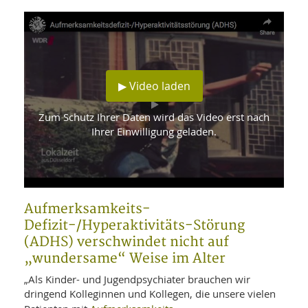
WELLNESS UND REISEN
SO
MED
AR
Ba
NEWS
TH
ARZ
UN
NE
BA
HEI
BÜCHER
GE
EDE
▶ Video laden
GIF
-
MED
HEI
Ba
KR
UN
Zum Schutz Ihrer Daten wird das Video erst nach
VO
PH
Ihrer Einwilligung geladen.
HO
KR
A-
VO
Z
ER
KA
A-
BL
Z
MED
BE
FAC
UN
NA
AN
PFL
Aufmerksamkeits-
MU
UN
Defizit-/Hyperaktivitäts-Störung
SP
ZÄ
UN
(ADHS) verschwindet nicht auf
FIT
„wundersame“ Weise im Alter
PR
UN
WE
„Als Kinder- und Jugendpsychiater brauchen wir
ALT
UN
dringend Kolleginnen und Kollegen, die unsere vielen
REI