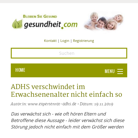
Kontakt
|
Login
|
Registrierung
HOME
MENU
Ba
GESUNDHEIT
ADHS verschwindet im
Erwachsenenalter nicht einfach so
GE
ERNÄHRUNG
Autor:in: www.expertenrat-adhs.de • Datum: 19.11.2019
ALL
IN
Ba
BEAUTY UND PFLEGE
Das verwächst sich - wie oft hören Eltern und
Betroffene diese Aussage - leider verwächst sich diese
Ba
ALT
BE
SPORT UND FITNESS
HEI
UN
Störung jedoch nicht einfach mit dem Größer werden
AL
PFL
HE
ALT