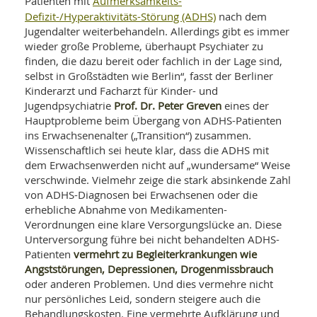
Aufmerksamkeits-
Patienten mit
SY
UN
Defizit-/Hyperaktivitäts-Störung (ADHS)
nach dem
LIF
DI
Jugendalter weiterbehandeln. Allerdings gibt es immer
MOB
wieder große Probleme, überhaupt Psychiater zu
VIT
finden, die dazu bereit oder fachlich in der Lage sind,
UN
selbst in Großstädten wie Berlin“, fasst der Berliner
MI
Kinderarzt und Facharzt für Kinder- und
WI
Prof. Dr. Peter Greven
Jugendpsychiatrie
eines der
UN
Hauptprobleme beim Übergang von ADHS-Patienten
FO
ins Erwachsenenalter („Transition“) zusammen.
Wissenschaftlich sei heute klar, dass die ADHS mit
dem Erwachsenwerden nicht auf „wundersame“ Weise
verschwinde. Vielmehr zeige die stark absinkende Zahl
von ADHS-Diagnosen bei Erwachsenen oder die
erhebliche Abnahme von Medikamenten-
Verordnungen eine klare Versorgungslücke an. Diese
Unterversorgung führe bei nicht behandelten ADHS-
vermehrt zu Begleiterkrankungen wie
Patienten
Angststörungen, Depressionen, Drogenmissbrauch
oder anderen Problemen. Und dies vermehre nicht
nur persönliches Leid, sondern steigere auch die
Behandlungskosten. Eine vermehrte Aufklärung und