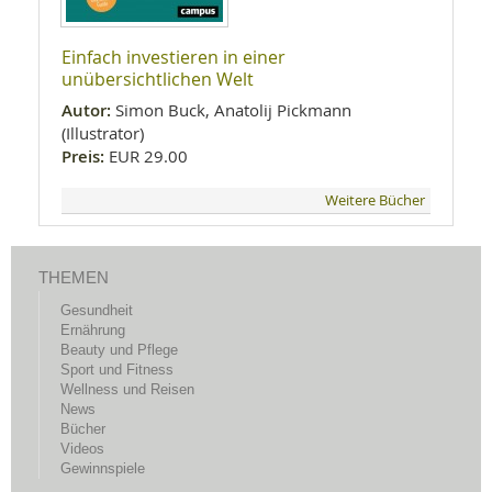
Einfach investieren in einer
unübersichtlichen Welt
Autor:
Simon Buck, Anatolij Pickmann
(Illustrator)
Preis:
EUR 29.00
Weitere Bücher
THEMEN
Gesundheit
Ernährung
Beauty und Pflege
Sport und Fitness
Wellness und Reisen
News
Bücher
Videos
Gewinnspiele