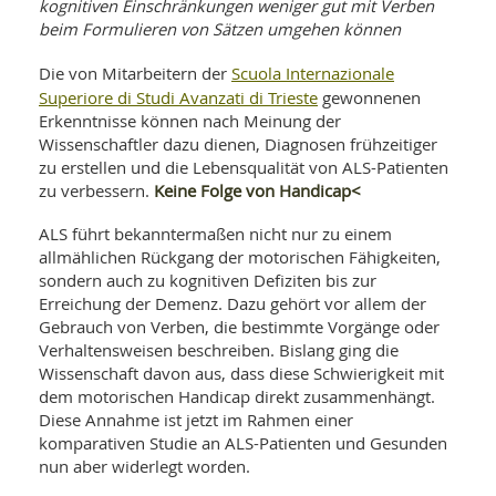
WELLNESS UND REISEN
kognitiven Einschränkungen weniger gut mit Verben
SO
MED
beim Formulieren von Sätzen umgehen können
AR
Ba
NEWS
TH
ARZ
Scuola Internazionale
Die von Mitarbeitern der
UN
NE
BA
Superiore di Studi Avanzati di Trieste
gewonnenen
HEI
BÜCHER
Erkenntnisse können nach Meinung der
GE
EDE
GIF
Wissenschaftler dazu dienen, Diagnosen frühzeitiger
-
MED
zu erstellen und die Lebensqualität von ALS-Patienten
HEI
Ba
KR
UN
Keine Folge von Handicap<
zu verbessern.
VO
PH
HO
KR
A-
ALS führt bekanntermaßen nicht nur zu einem
VO
Z
ER
KA
A-
allmählichen Rückgang der motorischen Fähigkeiten,
BL
Z
MED
sondern auch zu kognitiven Defiziten bis zur
BE
FAC
UN
Erreichung der Demenz. Dazu gehört vor allem der
NA
AN
PFL
Gebrauch von Verben, die bestimmte Vorgänge oder
MU
Verhaltensweisen beschreiben. Bislang ging die
UN
SP
Wissenschaft davon aus, dass diese Schwierigkeit mit
ZÄ
UN
dem motorischen Handicap direkt zusammenhängt.
FIT
PR
Diese Annahme ist jetzt im Rahmen einer
UN
WE
komparativen Studie an ALS-Patienten und Gesunden
ALT
UN
nun aber widerlegt worden.
REI