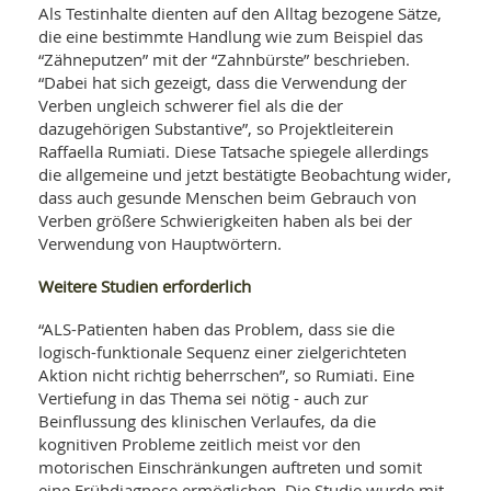
SY
Als Testinhalte dienten auf den Alltag bezogene Sätze,
UN
LIF
die eine bestimmte Handlung wie zum Beispiel das
DI
“Zähneputzen” mit der “Zahnbürste” beschrieben.
MOB
VIT
“Dabei hat sich gezeigt, dass die Verwendung der
UN
Verben ungleich schwerer fiel als die der
MI
dazugehörigen Substantive”, so Projektleiterein
Raffaella Rumiati. Diese Tatsache spiegele allerdings
WI
die allgemeine und jetzt bestätigte Beobachtung wider,
UN
dass auch gesunde Menschen beim Gebrauch von
FO
Verben größere Schwierigkeiten haben als bei der
Verwendung von Hauptwörtern.
Weitere Studien erforderlich
“ALS-Patienten haben das Problem, dass sie die
logisch-funktionale Sequenz einer zielgerichteten
Aktion nicht richtig beherrschen”, so Rumiati. Eine
Vertiefung in das Thema sei nötig - auch zur
Beinflussung des klinischen Verlaufes, da die
kognitiven Probleme zeitlich meist vor den
motorischen Einschränkungen auftreten und somit
eine Frühdiagnose ermöglichen. Die Studie wurde mit