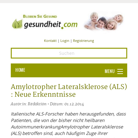
Kontakt
|
Login
|
Registrierung
HOME
MENU
Ba
GESUNDHEIT
Amylotropher Lateralsklerose (ALS)
: Neue Erkenntnisse
GE
ERNÄHRUNG
Autor:in: Redaktion • Datum: 01.12.2014
ALL
IN
Ba
BEAUTY UND PFLEGE
Italienische ALS-Forscher haben herausgefunden, dass
Patienten, die von der bisher nicht heilbaren
Ba
ALT
BE
SPORT UND FITNESS
HEI
UN
AutoimmunerkrankungAmylotropher Lateralsklerose
AL
PFL
(ALS) betroffen sind, auch häufigim Zuge ihrer
HE
ALT