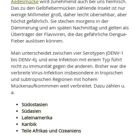
SY
Aedesmücke
wird zunehmend auch bei uns heimisch.
UN
LIF
Das zu den Gelbfiebermücken zählende Insekt ist nur
DI
wenige Millimeter groß, daher leicht übersehbar, aber
MOB
höchst gefährlich. Sie stechen morgens in der
VIT
Dämmerung und am späten Nachmittag und gelten als
UN
Überträger der Flaviviren, die das gefährliche Dengue-
MI
Fieber auslösen können.
WI
UN
Man unterscheidet zwischen vier Serotypen (DENV-1
FO
bis DENV-4), und eine Infektion mit einem Typ führt
nicht zu Immunität gegen die anderen. Bisher war die
verbreite Virus-Infektion insbesondere in tropischen
und subtropischen Regionen mit hohem
Mückenaufkommmen weit verbreitet. Dazu zählen u.
a.
Südostasien
Südasien
Lateinamerika
Karibik
Teile Afrikas und Ozeaniens