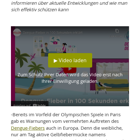
WELLNESS UND REISEN
informieren über aktuelle Entwicklungen und wie man
SO
MED
sich effektiv schützen kann
AR
Ba
NEWS
TH
ARZ
UN
NE
BA
HEI
BÜCHER
GE
EDE
GIF
-
MED
HEI
Ba
KR
UN
VO
PH
▶ Video laden
HO
KR
A-
VO
Z
ER
KA
A-
Zum Schutz Ihrer Daten wird das Video erst nach
BL
Z
MED
BE
Ihrer Einwilligung geladen.
FAC
UN
NA
AN
PFL
MU
UN
SP
ZÄ
UN
FIT
-Bereits im Vorfeld der Olympischen Spiele in Paris
PR
gab es Warnungen vom vermehrten Auftreten des
UN
WE
Dengue-Fiebers
auch in Europa. Denn die weibliche,
ALT
UN
nur am Tag aktive Gelbfiebermücke namens
REI