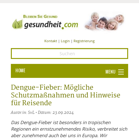
Kontakt
|
Login
|
Registrierung
HOME
MENU
Ba
GESUNDHEIT
Dengue-Fieber: Mögliche
Schutzmaßnahmen und Hinweise
GE
ERNÄHRUNG
für Reisende
ALL
IN
Ba
BEAUTY UND PFLEGE
Autor:in: SvL • Datum: 23.09.2024
Ba
ALT
BE
Das Dengue-Fieber ist besonders in tropischen
SPORT UND FITNESS
HEI
UN
Regionen ein ernstzunehmendes Risiko, verbreitet sich
AL
PFL
aber zunehmend auch bei uns in Europa. Wir
HE
ALT