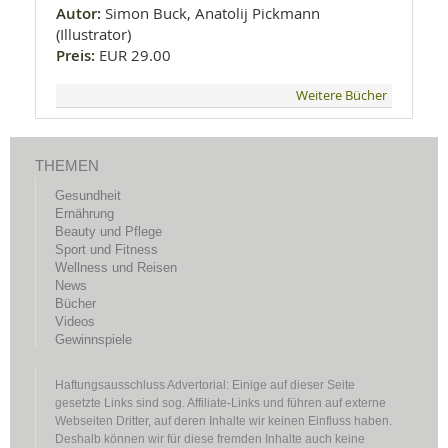
Autor:
Simon Buck, Anatolij Pickmann
(Illustrator)
Preis:
EUR 29.00
Weitere Bücher
THEMEN
Gesundheit
Ernährung
Beauty und Pflege
Sport und Fitness
Wellness und Reisen
News
Bücher
Videos
Gewinnspiele
Haftungsausschluss Advertorial: Einige auf dieser Seite
gesetzte Links sind sog. Affiliate-Links und führen auf externe
Webseiten Dritter, auf deren Inhalte wir keinen Einfluss haben.
Deshalb können wir für diese fremden Inhalte auch keine