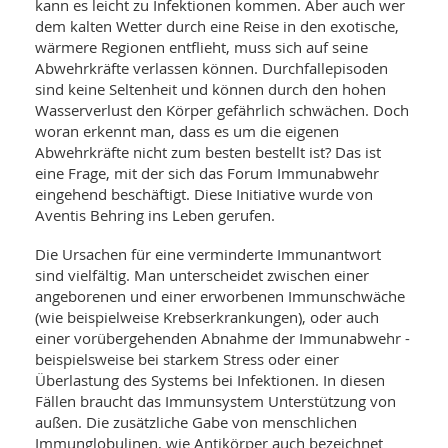
WELLNESS UND REISEN
kann es leicht zu Infektionen kommen. Aber auch wer
SO
MED
dem kalten Wetter durch eine Reise in den exotische,
AR
Ba
NEWS
wärmere Regionen entflieht, muss sich auf seine
TH
ARZ
Abwehrkräfte verlassen können. Durchfallepisoden
UN
NE
BA
HEI
sind keine Seltenheit und können durch den hohen
BÜCHER
Wasserverlust den Körper gefährlich schwächen. Doch
GE
EDE
GIF
woran erkennt man, dass es um die eigenen
-
MED
Abwehrkräfte nicht zum besten bestellt ist? Das ist
HEI
Ba
KR
UN
eine Frage, mit der sich das Forum Immunabwehr
VO
PH
HO
eingehend beschäftigt. Diese Initiative wurde von
KR
A-
VO
Z
Aventis Behring ins Leben gerufen.
ER
KA
A-
BL
Z
MED
Die Ursachen für eine verminderte Immunantwort
BE
FAC
UN
sind vielfältig. Man unterscheidet zwischen einer
NA
AN
PFL
angeborenen und einer erworbenen Immunschwäche
MU
(wie beispielweise Krebserkrankungen), oder auch
UN
SP
einer vorübergehenden Abnahme der Immunabwehr -
ZÄ
UN
beispielsweise bei starkem Stress oder einer
FIT
PR
Überlastung des Systems bei Infektionen. In diesen
UN
WE
Fällen braucht das Immunsystem Unterstützung von
ALT
UN
außen. Die zusätzliche Gabe von menschlichen
REI
Immunglobulinen, wie Antikörper auch bezeichnet