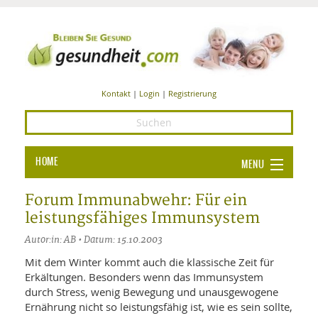
Kontakt
|
Login
|
Registrierung
HOME
MENU
Ba
GESUNDHEIT
Forum Immunabwehr: Für ein
leistungsfähiges Immunsystem
GE
ERNÄHRUNG
Autor:in: AB • Datum: 15.10.2003
ALL
IN
Ba
BEAUTY UND PFLEGE
Mit dem Winter kommt auch die klassische Zeit für
Erkältungen. Besonders wenn das Immunsystem
Ba
ALT
BE
SPORT UND FITNESS
HEI
UN
durch Stress, wenig Bewegung und unausgewogene
AL
PFL
Ernährung nicht so leistungsfähig ist, wie es sein sollte,
HE
ALT