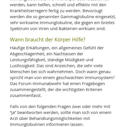
SY
werden, kann helfen, schnell und effektiv mit den
UN
LIF
DI
Krankheitserregern fertig zu werden. Bevorzugt
werden die so genannten Gammaglobuline eingesetzt,
MOB
VIT
sehr wirksame Immunglobuline, die gegen ein breites
UN
Spektrum von Viren und Bakterien wirksam sind.
MI
Wann braucht der Körper Hilfe?
WI
UN
Häufige Erkältungen, ein allgemeines Gefühl der
FO
Abgeschlagenheit, ein Nachlassen der
Leistungsfähigkeit, ständige Müdigkeit und
Lustlosigkeit: Das sind Anzeichen, die sehr viele
Menschen bei sich wahrnehmen. Doch wann genau
spricht man von einem geschwächten Immunsystem?
Das Forum Immunabwehr hat einen Fragebogen
zusammengestellt, der die wichtigsten Kriterien
zusammenfasst.
Falls von den folgenden Fragen zwei oder mehr mit
“ja” beantworten werden, sollte man sich von einem
Arzt über Behandlungsmöglichkeiten mit
Immunglobulinen informieren lassen.