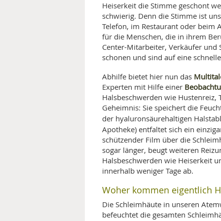
Heiserkeit die Stimme geschont wer
MEDIZINISCHE FACHBEGRIFF
NATU
schwierig. Denn die Stimme ist un
Telefon, im Restaurant oder beim Ar
für die Menschen, die in ihrem Ber
MUND UND ZÄHNE
Center-Mitarbeiter, Verkäufer und 
schonen und sind auf eine schnell
PRÄVENTION UND ALTER
Multita
Abhilfe bietet hier nun das
SYMPTOME UND DIAGNOSE
Beobachtu
Experten mit Hilfe einer
Halsbeschwerden wie Hustenreiz, Tr
VITAMINE UND MINERALSTO
Geheimnis: Sie speichert die Feuch
der hyaluronsäurehaltigen Halstab
Apotheke) entfaltet sich ein einzig
WISSENSCHAFT UND FORS
schützender Film über die Schleimh
sogar länger, beugt weiteren Reiz
Halsbeschwerden wie Heiserkeit u
innerhalb weniger Tage ab.
Woher kommen eigentlich 
Die Schleimhäute in unseren Atem
befeuchtet die gesamten Schleimh