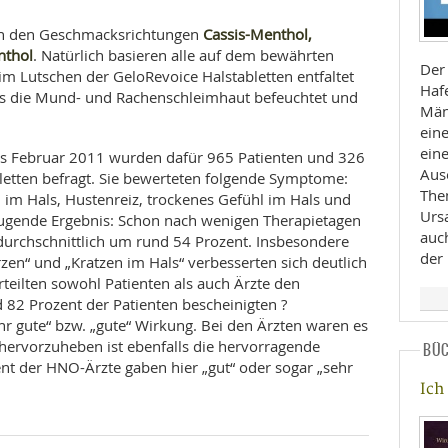
Cassis-Menthol,
in den Geschmacksrichtungen
nthol
. Natürlich basieren alle auf dem bewährten
Der
m Lutschen der GeloRevoice Halstabletten entfaltet
Haf
das die Mund- und Rachenschleimhaut befeuchtet und
Män
ein
eine
s Februar 2011 wurden dafür 965 Patienten und 326
Aus
etten befragt. Sie bewerteten folgende Symptome:
The
 im Hals, Hustenreiz, trockenes Gefühl im Hals und
Urs
gende Ergebnis: Schon nach wenigen Therapietagen
auc
durchschnittlich um rund 54 Prozent. Insbesondere
der
n“ und „Kratzen im Hals“ verbesserten sich deutlich
teilten sowohl Patienten als auch Ärzte den
 82 Prozent der Patienten bescheinigten ?
hr gute“ bzw. „gute“ Wirkung. Bei den Ärzten waren es
hervorzuheben ist ebenfalls die hervorragende
BÜ
ent der HNO-Ärzte gaben hier „gut“ oder sogar „sehr
Ich