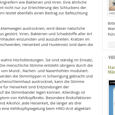
Angreifern wie Bakterien und Viren. Eine ähnliche
ient nicht nur zur Erleichterung des Schluckens der
n leistet ebenfalls einen Beitrag zur Befeuchtung
©M
Bit
 Atemwegen austrocknen, wird dieser natürliche
Wei
gestört. Viren, Bakterien und Schadstoffe aller Art
Kür
eimhäuten einzunisten und auszubreiten. Kratzen im
beschwerden, Heiserkeit und Hustenreiz sind dann die
VID
wahre Höchstleistungen. Sie sind ständig im Einsatz,
. Die menschliche Stimme entsteht übrigens durch die
Har
 von Mund-, Rachen- und Nasenhöhlen moduliert.
Mä
 werden die Stimmlippen in Schwingung gebracht und
achenschleimhaut austrocknet, kann die Stimme
e für Heiserkeit sind Entzündungen der
uf die Stimmbänder legen können. Allerdings ist
mptom von Kehlkopfkrebs. Besondere Risikofaktoren
nd Alkohol. Jede Heiserkeit, die länger als drei
h eine Kehlkopfspiegelung beim HNO-Arzt abgeklärt