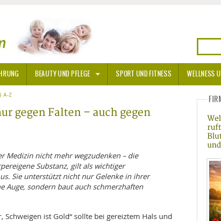
HRUNG
BEAUTY UND PFLEGE
SPORT UND FITNESS
WELLNESS U
N
 A-Z
SONNENSCHUTZ
FIR
ur gegen Falten – auch gegen
Wel
A THERAPIE
ruf
Blu
BLÜTEN
und
s der Medizin nicht mehr wegzudenken – die
TEINE - HEILSTEINE
pereigene Substanz, gilt als wichtiger
s. Sie unterstützt nicht nur Gelenke in ihrer
ene Auge, sondern baut auch schmerzhaften
OPATHIE
ORNISCHE BLÜTEN
T
, Schweigen ist Gold“ sollte bei gereiztem Hals und