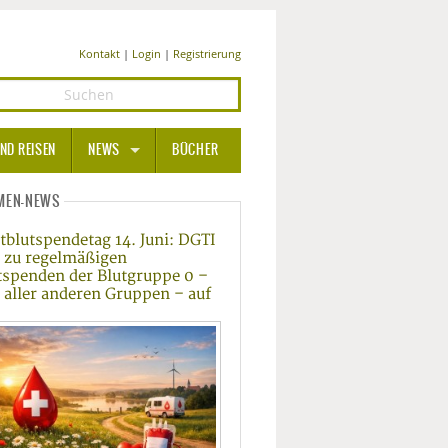
Kontakt
|
Login
|
Registrierung
ND REISEN
NEWS
BÜCHER
GESUNDHEIT
MEN-NEWS
tblutspendetag 14. Juni: DGTI
MEDIZIN UND PHARMA
t zu regelmäßigen
tspenden der Blutgruppe 0 –
ERNÄHRUNG
 aller anderen Gruppen – auf
BEAUTY UND PFLEGE
SPORT UND FITNESS
WELLNESS UND REISEN