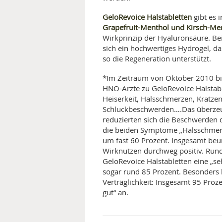
GeloRevoice Halstabletten
gibt es 
Grapefruit-Menthol und Kirsch-Me
Wirkprinzip der Hyaluronsäure. Bei
sich ein hochwertiges Hydrogel, 
so die Regeneration unterstützt.
*Im Zeitraum von Oktober 2010 bi
HNO-Ärzte zu GeloRevoice Halstabl
Heiserkeit, Halsschmerzen, Kratzen
Schluckbeschwerden….Das überzeu
reduzierten sich die Beschwerden 
die beiden Symptome „Halsschmerze
um fast 60 Prozent. Insgesamt beur
Wirknutzen durchweg positiv. Rund
GeloRevoice Halstabletten eine „se
sogar rund 85 Prozent. Besonders 
Verträglichkeit: Insgesamt 95 Proz
gut“ an.