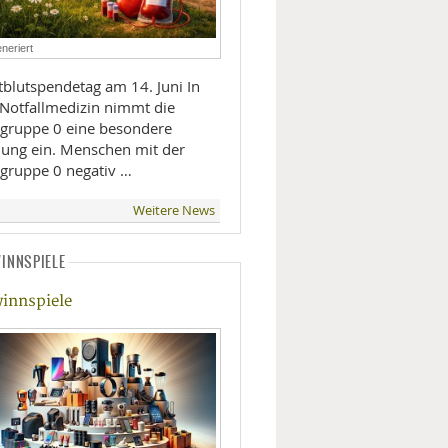
LIFESTYLE
neriert
MOBILITÄT
blutspendetag am 14. Juni In
 Notfallmedizin nimmt die
tgruppe 0 eine besondere
llung ein. Menschen mit der
tgruppe 0 negativ …
Weitere News
INNSPIELE
innspiele