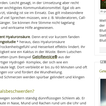
den. Leicht gesagt, in der Umsetzung aber recht
E
RHEILKUNDE
ser wichtigstes Kommunikationsmittel. Egal ob am
AI-ge
zt, ständig ist sie im Einsatz. Das gilt insbesondere
uf viel Sprechen müssen, wie z. B. Moderatoren, Call-
Welt
Sänger. Sie können ihre Stimme nicht tagelang
der
e und wirksame Hilfe angewiesen.
Blu
Ste
lent Hyaluronsäure
. Denn erst vor kurzem fanden
Blu
ngsstudie
* heraus, dass Hyaluronsäure
ockenheitsgefühl und Heiserkeit effektiv lindert. Ihr
FFE
tigkeit wie ein Kaktus in der Wüste. Beim Lutschen
GeloRevoice®
letten (zum Beispiel
aus der
artiger Hydrogel- Komplex, der sich wie ein
GEW
CHUNG
äute legt. Dort verbleibt er bis zu 60 Minuten und oft
Gew
ungen vor und fördert die Wundheilung.
nd Schmerzen werden spürbar gelindert und klingen
Halsbeschwerden?
wegen sondern ständig dünnflüssigen Schleim ab. Er
äute in Nase, Mund und Rachen rund um die Uhr und