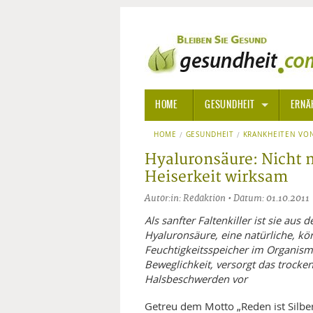
HOME
GESUNDHEIT
ERNÄ
HOME
GESUNDHEIT
ALLGEMEINE INFORMATIONE
KRANKHEITEN VON
Hyaluronsäure: Nicht n
ALTERNATIVE HEILWEISEN
AROM
Heiserkeit wirksam
Autor:in: Redaktion • Datum: 01.10.2011
ALTERNATIVE MEDIZIN
BACH
Als sanfter Faltenkiller ist sie au
ARZNEI- UND HEILMITTEL
EDELS
Hyaluronsäure, eine natürliche, kör
Feuchtigkeitsspeicher im Organismu
Beweglichkeit, versorgt das trock
GIFTSTOFFE
HOMÖ
Halsbeschwerden vor
KRANKHEITEN VON A-Z
KALIF
ANGS
Getreu dem Motto „Reden ist Silber