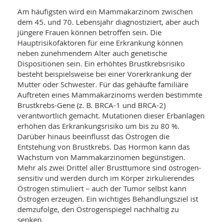
WELLNESS UND REISEN
SO
MED
Am häufigsten wird ein Mammakarzinom zwischen
AR
Ba
dem 45. und 70. Lebensjahr diagnostiziert, aber auch
NEWS
TH
ARZ
jüngere Frauen können betroffen sein. Die
UN
NE
BA
Hauptrisikofaktoren für eine Erkrankung können
HEI
BÜCHER
neben zunehmendem Alter auch genetische
GE
EDE
GIF
Dispositionen sein. Ein erhöhtes Brustkrebsrisiko
-
MED
besteht beispielsweise bei einer Vorerkrankung der
HEI
Ba
KR
UN
Mutter oder Schwester. Für das gehäufte familiäre
VO
PH
Auftreten eines Mammakarzinoms werden bestimmte
HO
KR
A-
Brustkrebs-Gene (z. B. BRCA-1 und BRCA-2)
VO
Z
ER
KA
A-
verantwortlich gemacht. Mutationen dieser Erbanlagen
BL
Z
MED
erhöhen das Erkrankungsrisiko um bis zu 80 %.
BE
FAC
UN
Darüber hinaus beeinflusst das Östrogen die
NA
AN
PFL
Entstehung von Brustkrebs. Das Hormon kann das
MU
Wachstum von Mammakarzinomen begünstigen.
UN
SP
Mehr als zwei Drittel aller Brusttumore sind östrogen-
ZÄ
UN
sensitiv und werden durch im Körper zirkulierendes
FIT
PR
Östrogen stimuliert – auch der Tumor selbst kann
UN
WE
Östrogen erzeugen. Ein wichtiges Behandlungsziel ist
ALT
UN
demzufolge, den Östrogenspiegel nachhaltig zu
REI
senken.