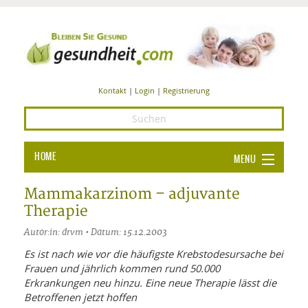
Kontakt
|
Login
|
Registrierung
HOME
MENU
Ba
GESUNDHEIT
Mammakarzinom – adjuvante
Therapie
GE
ERNÄHRUNG
Autor:in: drvm • Datum: 15.12.2003
ALL
IN
Ba
BEAUTY UND PFLEGE
Es ist nach wie vor die häufigste Krebstodesursache bei
Frauen und jährlich kommen rund 50.000
Ba
ALT
BE
SPORT UND FITNESS
HEI
UN
Erkrankungen neu hinzu. Eine neue Therapie lässt die
AL
PFL
Betroffenen jetzt hoffen
HE
ALT