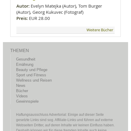
Autor:
Evelyn Matejka (Autor), Tom Burger
(Autor), Georg Kukuvec (Fotograf)
Preis:
EUR 28.00
Weitere Bücher
THEMEN
Gesundheit
Ernährung
Beauty und Pflege
Sport und Fitness
Wellness und Reisen
News
Bücher
Videos
Gewinnspiele
Haftungsausschluss Advertorial: Einige auf dieser Seite
gesetzte Links sind sog. Affiliate-Links und führen auf externe
Webseiten Dritter, auf deren Inhalte wir keinen Einfluss haben.
Deshalb können wir für diese fremden Inhalte auch keine