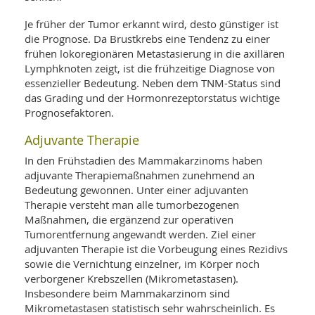
SY
UN
LIF
Je früher der Tumor erkannt wird, desto günstiger ist
DI
die Prognose. Da Brustkrebs eine Tendenz zu einer
MOB
VIT
frühen lokoregionären Metastasierung in die axillären
UN
Lymphknoten zeigt, ist die frühzeitige Diagnose von
MI
essenzieller Bedeutung. Neben dem TNM-Status sind
das Grading und der Hormonrezeptorstatus wichtige
WI
Prognosefaktoren.
UN
FO
Adjuvante Therapie
In den Frühstadien des Mammakarzinoms haben
adjuvante Therapiemaßnahmen zunehmend an
Bedeutung gewonnen. Unter einer adjuvanten
Therapie versteht man alle tumorbezogenen
Maßnahmen, die ergänzend zur operativen
Tumorentfernung angewandt werden. Ziel einer
adjuvanten Therapie ist die Vorbeugung eines Rezidivs
sowie die Vernichtung einzelner, im Körper noch
verborgener Krebszellen (Mikrometastasen).
Insbesondere beim Mammakarzinom sind
Mikrometastasen statistisch sehr wahrscheinlich. Es