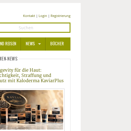
Kontakt
|
Login
|
Registrierung
ND REISEN
NEWS
BÜCHER
GESUNDHEIT
MEN-NEWS
gevity für die Haut:
MEDIZIN UND PHARMA
chtigkeit, Straffung und
utz mit Kaloderma KaviarPlus
ERNÄHRUNG
BEAUTY UND PFLEGE
SPORT UND FITNESS
WELLNESS UND REISEN