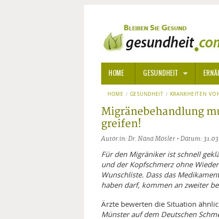
HOME
GESUNDHEIT
ERNÄ
HOME
GESUNDHEIT
ALLGEMEINE INFORMATIONE
KRANKHEITEN VON
Migränebehandlung mus
ALTERNATIVE HEILWEISEN
AROM
greifen!
Autor:in: Dr. Nana Mosler • Datum: 31.0
ALTERNATIVE MEDIZIN
BACH
Für den Migräniker ist schnell gekl
ARZNEI- UND HEILMITTEL
EDELS
und der Kopfschmerz ohne Wiederkeh
Wunschliste. Dass das Medikament
haben darf, kommen an zweiter bez
GIFTSTOFFE
HOMÖ
Ärzte bewerten die Situation ähnlic
KRANKHEITEN VON A-Z
KALIF
ANGS
Münster auf dem Deutschen Schmer