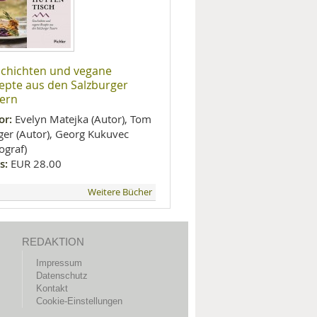
chichten und vegane
epte aus den Salzburger
ern
or:
Evelyn Matejka (Autor), Tom
ger (Autor), Georg Kukuvec
tograf)
s:
EUR 28.00
Weitere Bücher
REDAKTION
Impressum
Datenschutz
Kontakt
Cookie-Einstellungen