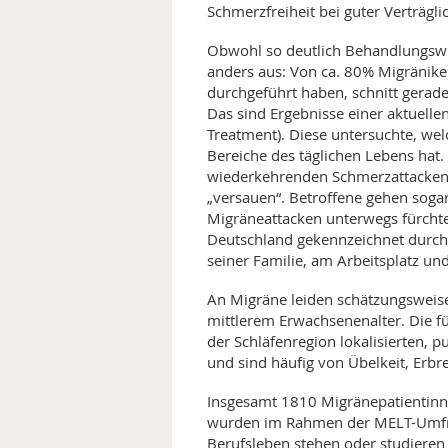
Schmerzfreiheit bei guter Verträgli
MEDIZINISCHE FACHBEGRIFF
NATU
Obwohl so deutlich Behandlungswün
anders aus: Von ca. 80% Migränike
MUND UND ZÄHNE
durchgeführt haben, schnitt gerad
Das sind Ergebnisse einer aktuell
PRÄVENTION UND ALTER
Treatment). Diese untersuchte, we
Bereiche des täglichen Lebens hat.
SYMPTOME UND DIAGNOSE
wiederkehrenden Schmerzattacken d
„versauen“. Betroffene gehen sogar
VITAMINE UND MINERALSTO
Migräneattacken unterwegs fürchten
Deutschland gekennzeichnet durch
seiner Familie, am Arbeitsplatz und
WISSENSCHAFT UND FORS
An Migräne leiden schätzungsweise
mittlerem Erwachsenenalter. Die fü
der Schläfenregion lokalisierten, 
und sind häufig von Übelkeit, Erbr
Insgesamt 1810 Migränepatientinn
wurden im Rahmen der MELT-Umfrag
Berufsleben stehen oder studiere