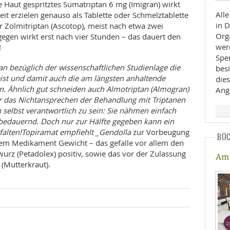
e Haut gespritztes Sumatriptan 6 mg (Imigran) wirkt
Alle
eit erzielen genauso als Tablette oder Schmelztablette
in 
r Zolmitriptan (Ascotop), meist nach etwa zwei
Org
egen wirkt erst nach vier Stunden – das dauert den
wer
!
Spe
an bezüglich der wissenschaftlichen Studienlage die
besi
ist und damit auch die am längsten anhaltende
dies
n. Ähnlich gut schneiden auch Almotriptan (Almogran)
Ang
ür das Nichtansprechen der Behandlung mit Triptanen
selbst verantwortlich zu sein: Sie nähmen einfach
e bedauernd. Doch nur zur Hälfte gegeben kann ein
tfalten!Topiramat empfiehlt _Gendolla
zur Vorbeugung
BÜ
sem Medikament Gewicht – das gefalle vor allem den
twurz (Petadolex) positiv, sowie das vor der Zulassung
Am 
(Mutterkraut).