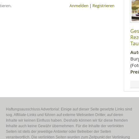
ieren.
Anmelden
|
Registrieren
Ges
Rez
Tau
Aut
Bur
(Fo
Prei
Haftungsausschluss Advertorial: Einige auf dieser Seite gesetzte Links sind
sog. Affiliate-Links und führen auf externe Webseiten Dritter, auf deren
Inhalte wir keinen Einfluss haben. Deshalb können wir für diese fremden
Inhalte auch keine Gewähr übernehmen. Für die Inhalte der verlinkten
Seiten ist stets der jeweilige Anbieter oder Betreiber der Seiten
verantwortlich. Die verlinkten Seiten wurden zum Zeitpunkt der Verlinkung