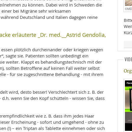
teilnehmen zu können. Dabei wird in Schweden die
©M
 - einer bei Migräne sehr wirksamen
während Deutschland und Italien dagegen reine
Bit
Wei
Kür
cke erläuterte _Dr. med.__Astrid Gendolla,
 essen plötzlich durcheinander oder kriegen wegen
“, sagte sie. Patienten sollten unbedingt ein
VID
ie weiter. Klappt es behandlungstechnisch mit der
in), sollten Betroffene auf keinen Fall weiter selbst
Org
le - für sie zugeschnittene Behandlung - mit ihrem
elt wird, desto besser! Verschlechtert sich z. B. der
.h. wenn Sie den Kopf schütteln - wissen Sie, dass
rempfindlichkeit wie z. B. dass ihm jedes Haar
ieser Erscheinung - sofort und umgehend - ohne zu
 (!) – ein Triptan als Tablette einnehmen oder sich