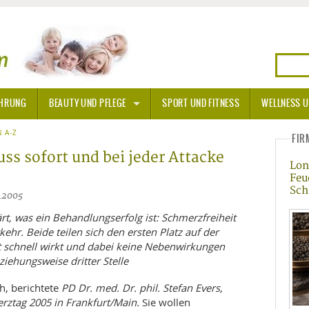
HRUNG
BEAUTY UND PFLEGE
SPORT UND FITNESS
WELLNESS U
N
 A-Z
SONNENSCHUTZ
FIR
s sofort und bei jeder Attacke
Lon
A THERAPIE
Feu
Sch
3.2005
BLÜTEN
ärt, was ein Behandlungserfolg ist: Schmerzfreiheit
TEINE - HEILSTEINE
r. Beide teilen sich den ersten Platz auf der
 schnell wirkt und dabei keine Nebenwirkungen
iehungsweise dritter Stelle
OPATHIE
h, berichtete
PD Dr. med. Dr. phil. Stefan Evers,
ORNISCHE BLÜTEN
T
ztag 2005 in Frankfurt/Main.
Sie wollen