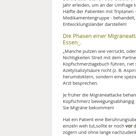
Jahr erleiden, um an der Umfrage 
Hälfte der Patienten mit Triptanen
Medikamentengruppe - behandelt, 
Entwicklungsländer darstellen!
Die Phasen einer Migräneatta
Essen_.
„Manche putzen wie verrückt, oder
Nichtigkeiten Streit mit dem Partner
Kopfschmerztagebuch führen, riet s
Azetylsalizylsäure nicht (z. B. Aspir
herumdoktern, sondern eine speziel
Arzt besprechen.
Je früher die Migräneattacke behand
Kopfschmerz bewegungsabhängig - d
Sie Migräne bekommen!
Hat ein Patient eine Berührungsübe
vor
einzeln weh tut,sollte er noch
d
zögern und ohne lange nachzudenken