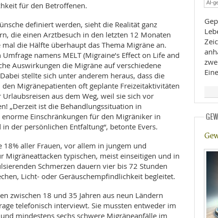
AI-ge
chkeit für den Betroffenen.
E
RHEILKUNDE
Gep
sche definiert werden, sieht die Realität ganz
Lebe
rn, die einen Arztbesuch in den letzten 12 Monaten
Zeic
e mal die Hälfte überhaupt das Thema Migräne an.
anh
en Umfrage namens MELT (Migraine’s Effect on Life and
zwe
lche Auswirkungen die Migräne auf verschiedene
Eine
 Dabei stellte sich unter anderem heraus, dass die
en Migränepatienten oft geplante Freizeitaktivitäten
 Urlaubsreisen aus dem Weg, weil sie sich vor
FFE
! „Derzeit ist die Behandlungssituation in
 enorme Einschränkungen für den Migräniker in
GEW
 in der persönlichen Entfaltung“, betonte Evers.
CHUNG
Gew
 18% aller Frauen, vor allem in jungem und
r Migräneattacken typischen, meist einseitigen und in
pulsierenden Schmerzen dauern vier bis 72 Stunden
echen, Licht- oder Geräuschempfindlichkeit begleitet.
en zwischen 18 und 35 Jahren aus neun Ländern
e telefonisch interviewt. Sie mussten entweder im
n und mindestens sechs schwere Migräneanfälle im