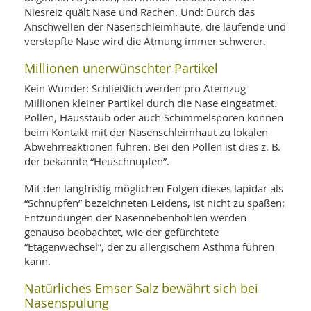
WELLNESS UND REISEN
SO
Niesreiz quält Nase und Rachen. Und: Durch das
MED
AR
Anschwellen der Nasenschleimhäute, die laufende und
Ba
NEWS
TH
ARZ
verstopfte Nase wird die Atmung immer schwerer.
UN
NE
BA
HEI
BÜCHER
Millionen unerwünschter Partikel
GE
EDE
GIF
Kein Wunder: Schließlich werden pro Atemzug
-
MED
Millionen kleiner Partikel durch die Nase eingeatmet.
HEI
Ba
KR
UN
Pollen, Hausstaub oder auch Schimmelsporen können
VO
PH
beim Kontakt mit der Nasenschleimhaut zu lokalen
HO
KR
A-
Abwehrreaktionen führen. Bei den Pollen ist dies z. B.
VO
Z
ER
KA
der bekannte “Heuschnupfen”.
A-
BL
Z
MED
BE
FAC
Mit den langfristig möglichen Folgen dieses lapidar als
UN
NA
AN
PFL
“Schnupfen” bezeichneten Leidens, ist nicht zu spaßen:
MU
Entzündungen der Nasennebenhöhlen werden
UN
SP
genauso beobachtet, wie der gefürchtete
ZÄ
UN
“Etagenwechsel”, der zu allergischem Asthma führen
FIT
kann.
PR
UN
WE
Natürliches Emser Salz bewährt sich bei
ALT
UN
Nasenspülung
REI