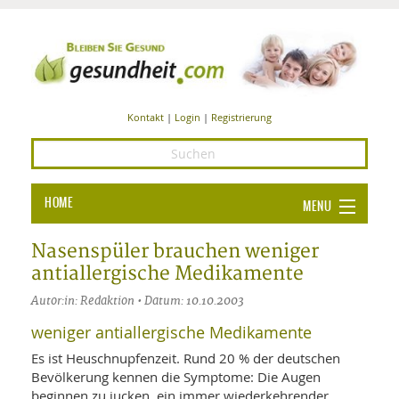
Kontakt
|
Login
|
Registrierung
HOME
MENU
Ba
GESUNDHEIT
Nasenspüler brauchen weniger
antiallergische Medikamente
GE
ERNÄHRUNG
Autor:in: Redaktion • Datum: 10.10.2003
ALL
IN
Ba
BEAUTY UND PFLEGE
weniger antiallergische Medikamente
Ba
ALT
BE
Es ist Heuschnupfenzeit. Rund 20 % der deutschen
SPORT UND FITNESS
HEI
UN
Bevölkerung kennen die Symptome: Die Augen
AL
PFL
beginnen zu jucken, ein immer wiederkehrender
HE
ALT