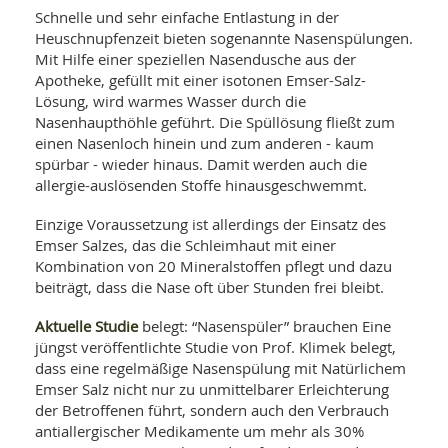
SY
Schnelle und sehr einfache Entlastung in der
UN
LIF
DI
Heuschnupfenzeit bieten sogenannte Nasenspülungen.
Mit Hilfe einer speziellen Nasendusche aus der
MOB
VIT
Apotheke, gefüllt mit einer isotonen Emser-Salz-
UN
Lösung, wird warmes Wasser durch die
MI
Nasenhaupthöhle geführt. Die Spüllösung fließt zum
einen Nasenloch hinein und zum anderen - kaum
WI
UN
spürbar - wieder hinaus. Damit werden auch die
FO
allergie-auslösenden Stoffe hinausgeschwemmt.
Einzige Voraussetzung ist allerdings der Einsatz des
Emser Salzes, das die Schleimhaut mit einer
Kombination von 20 Mineralstoffen pflegt und dazu
beiträgt, dass die Nase oft über Stunden frei bleibt.
Aktuelle Studie
belegt: “Nasenspüler” brauchen Eine
jüngst veröffentlichte Studie von Prof. Klimek belegt,
dass eine regelmäßige Nasenspülung mit Natürlichem
Emser Salz nicht nur zu unmittelbarer Erleichterung
der Betroffenen führt, sondern auch den Verbrauch
antiallergischer Medikamente um mehr als 30%