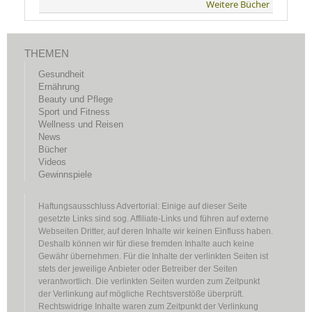
Weitere Bücher
THEMEN
Gesundheit
Ernährung
Beauty und Pflege
Sport und Fitness
Wellness und Reisen
News
Bücher
Videos
Gewinnspiele
Haftungsausschluss Advertorial: Einige auf dieser Seite
gesetzte Links sind sog. Affiliate-Links und führen auf externe
Webseiten Dritter, auf deren Inhalte wir keinen Einfluss haben.
Deshalb können wir für diese fremden Inhalte auch keine
Gewähr übernehmen. Für die Inhalte der verlinkten Seiten ist
stets der jeweilige Anbieter oder Betreiber der Seiten
verantwortlich. Die verlinkten Seiten wurden zum Zeitpunkt
der Verlinkung auf mögliche Rechtsverstöße überprüft.
Rechtswidrige Inhalte waren zum Zeitpunkt der Verlinkung