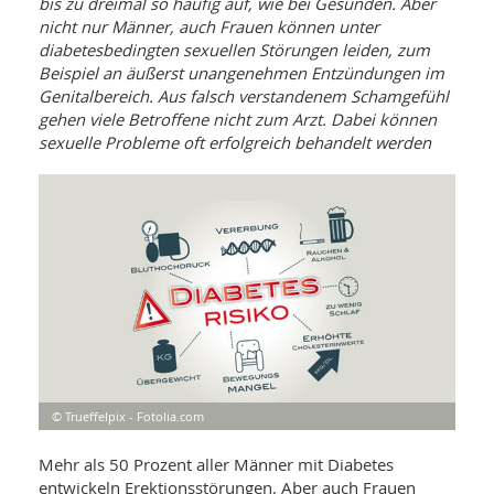
WELLNESS UND REISEN
bis zu dreimal so häufig auf, wie bei Gesunden. Aber
SO
MED
nicht nur Männer, auch Frauen können unter
AR
Ba
diabetesbedingten sexuellen Störungen leiden, zum
NEWS
TH
ARZ
Beispiel an äußerst unangenehmen Entzündungen im
UN
NE
BA
Genitalbereich. Aus falsch verstandenem Schamgefühl
HEI
BÜCHER
gehen viele Betroffene nicht zum Arzt. Dabei können
GE
EDE
GIF
sexuelle Probleme oft erfolgreich behandelt werden
-
MED
HEI
Ba
KR
UN
VO
PH
HO
KR
A-
VO
Z
ER
KA
A-
BL
Z
MED
BE
FAC
UN
NA
AN
PFL
MU
UN
SP
ZÄ
UN
FIT
PR
© Trueffelpix - Fotolia.com
UN
WE
ALT
UN
Mehr als 50 Prozent aller Männer mit Diabetes
REI
entwickeln Erektionsstörungen. Aber auch Frauen