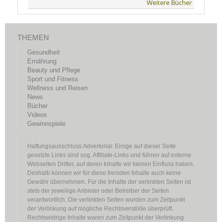
Weitere Bücher
THEMEN
Gesundheit
Ernährung
Beauty und Pflege
Sport und Fitness
Wellness und Reisen
News
Bücher
Videos
Gewinnspiele
Haftungsausschluss Advertorial: Einige auf dieser Seite
gesetzte Links sind sog. Affiliate-Links und führen auf externe
Webseiten Dritter, auf deren Inhalte wir keinen Einfluss haben.
Deshalb können wir für diese fremden Inhalte auch keine
Gewähr übernehmen. Für die Inhalte der verlinkten Seiten ist
stets der jeweilige Anbieter oder Betreiber der Seiten
verantwortlich. Die verlinkten Seiten wurden zum Zeitpunkt
der Verlinkung auf mögliche Rechtsverstöße überprüft.
Rechtswidrige Inhalte waren zum Zeitpunkt der Verlinkung