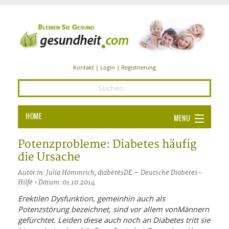
Kontakt
|
Login
|
Registrierung
HOME
MENU
Ba
GESUNDHEIT
Potenzprobleme: Diabetes häufig
die Ursache
GE
ERNÄHRUNG
Autor:in: Julia Hommrich, diabetesDE – Deutsche Diabetes-
ALL
IN
Ba
Hilfe • Datum: 01.10.2014
BEAUTY UND PFLEGE
Erektilen Dysfunktion, gemeinhin auch als
Ba
ALT
BE
SPORT UND FITNESS
Potenzstörung bezeichnet, sind vor allem vonMännern
HEI
UN
AL
PFL
gefürchtet. Leiden diese auch noch an Diabetes tritt sie
HE
ALT