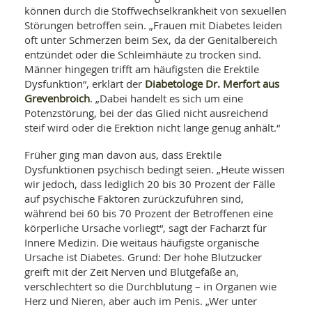
SY
können durch die Stoffwechselkrankheit von sexuellen
UN
LIF
Störungen betroffen sein. „Frauen mit Diabetes leiden
DI
oft unter Schmerzen beim Sex, da der Genitalbereich
MOB
VIT
entzündet oder die Schleimhäute zu trocken sind.
UN
Männer hingegen trifft am häufigsten die Erektile
MI
Diabetologe Dr. Merfort aus
Dysfunktion“, erklärt der
Grevenbroich
. „Dabei handelt es sich um eine
WI
Potenzstörung, bei der das Glied nicht ausreichend
UN
FO
steif wird oder die Erektion nicht lange genug anhält.“
Früher ging man davon aus, dass Erektile
Dysfunktionen psychisch bedingt seien. „Heute wissen
wir jedoch, dass lediglich 20 bis 30 Prozent der Fälle
auf psychische Faktoren zurückzuführen sind,
während bei 60 bis 70 Prozent der Betroffenen eine
körperliche Ursache vorliegt“, sagt der Facharzt für
Innere Medizin. Die weitaus häufigste organische
Ursache ist Diabetes. Grund: Der hohe Blutzucker
greift mit der Zeit Nerven und Blutgefäße an,
verschlechtert so die Durchblutung – in Organen wie
Herz und Nieren, aber auch im Penis. „Wer unter