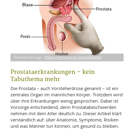
WELLNESS UND REISEN
SO
MED
AR
Ba
NEWS
TH
ARZ
UN
NE
BA
HEI
BÜCHER
GE
EDE
GIF
-
MED
HEI
Ba
KR
UN
VO
PH
Prostata Vorsorge -
©blueringmedia by Depositphotos
HO
KR
A-
VO
Z
ER
KA
A-
Prostataerkrankungen – kein
BL
Z
MED
BE
Tabuthema mehr
FAC
UN
NA
AN
PFL
Die Prostata – auch Vorsteherdrüse genannt – ist ein
MU
zentrales Organ im männlichen Körper. Trotzdem wird
UN
SP
über ihre Erkrankungen wenig gesprochen. Dabei ist
ZÄ
UN
Vorsorge entscheidend, denn Prostatabeschwerden
FIT
PR
nehmen mit dem Alter deutlich zu. Dieser Artikel klärt
UN
WE
verständlich auf: über Anatomie, Symptome, Risiken
ALT
UN
und was Männer tun können, um gesund zu bleiben.
REI