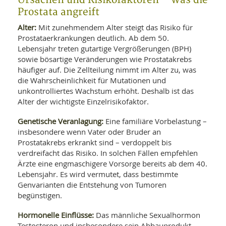
Ursachen und Risikofaktoren – Was die
Prostata angreift
Alter:
Mit zunehmendem Alter steigt das Risiko für
Prostataerkrankungen deutlich. Ab dem 50.
Lebensjahr treten gutartige Vergrößerungen (BPH)
sowie bösartige Veränderungen wie Prostatakrebs
häufiger auf. Die Zellteilung nimmt im Alter zu, was
die Wahrscheinlichkeit für Mutationen und
unkontrolliertes Wachstum erhöht. Deshalb ist das
Alter der wichtigste Einzelrisikofaktor.
Genetische Veranlagung:
Eine familiäre Vorbelastung –
insbesondere wenn Vater oder Bruder an
Prostatakrebs erkrankt sind – verdoppelt bis
verdreifacht das Risiko. In solchen Fällen empfehlen
Ärzte eine engmaschigere Vorsorge bereits ab dem 40.
Lebensjahr. Es wird vermutet, dass bestimmte
Genvarianten die Entstehung von Tumoren
begünstigen.
Hormonelle Einflüsse:
Das männliche Sexualhormon
Testosteron und insbesondere sein Abbauprodukt