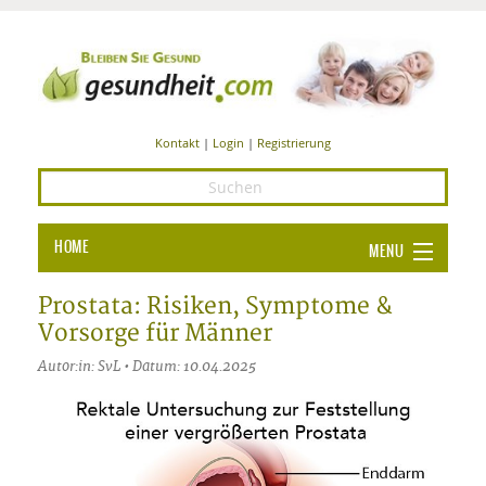
Kontakt
|
Login
|
Registrierung
HOME
MENU
Ba
GESUNDHEIT
Prostata: Risiken, Symptome &
Vorsorge für Männer
GE
ERNÄHRUNG
Autor:in: SvL • Datum: 10.04.2025
ALL
IN
Ba
BEAUTY UND PFLEGE
Ba
ALT
BE
SPORT UND FITNESS
HEI
UN
AL
PFL
HE
ALT