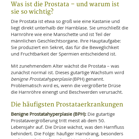
SY
Was ist die Prostata – und warum ist
UN
LIF
sie so wichtig?
DI
MOB
Die Prostata ist etwa so groß wie eine Kastanie und
VIT
liegt direkt unterhalb der Harnblase. Sie umschließt die
UN
MI
Harnröhre wie eine Manschette und ist Teil der
männlichen Geschlechtsorgane. Ihre Hauptaufgabe:
WI
Sie produziert ein Sekret, das für die Beweglichkeit
UN
und Fruchtbarkeit der Spermien entscheidend ist.
FO
Mit zunehmendem Alter wächst die Prostata – was
zunächst normal ist. Dieses gutartige Wachstum wird
benigne Prostatahyperplasie
(BPH) genannt.
Problematisch wird es, wenn die vergrößerte Drüse
die Harnröhre einengt und Beschwerden verursacht.
Die häufigsten Prostataerkrankungen
Benigne Prostatahyperplasie (BPH):
Die gutartige
Prostatavergrößerung tritt meist ab dem 50.
Lebensjahr auf. Die Drüse wächst, was den Harnfluss
behindert. Die Folge: häufiger Harndrang, besonders