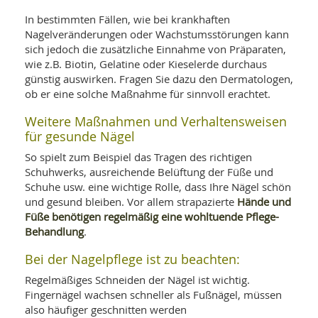
SY
UN
LIF
In bestimmten Fällen, wie bei krankhaften
DI
Nagelveränderungen oder Wachstumsstörungen kann
MOB
sich jedoch die zusätzliche Einnahme von Präparaten,
VIT
wie z.B. Biotin, Gelatine oder Kieselerde durchaus
UN
MI
günstig auswirken. Fragen Sie dazu den Dermatologen,
ob er eine solche Maßnahme für sinnvoll erachtet.
WI
UN
Weitere Maßnahmen und Verhaltensweisen
FO
für gesunde Nägel
So spielt zum Beispiel das Tragen des richtigen
Schuhwerks, ausreichende Belüftung der Füße und
Schuhe usw. eine wichtige Rolle, dass Ihre Nägel schön
Hände und
und gesund bleiben. Vor allem strapazierte
Füße benötigen regelmäßig eine wohltuende Pflege-
Behandlung
.
Bei der Nagelpflege ist zu beachten:
Regelmäßiges Schneiden der Nägel ist wichtig.
Fingernägel wachsen schneller als Fußnägel, müssen
also häufiger geschnitten werden