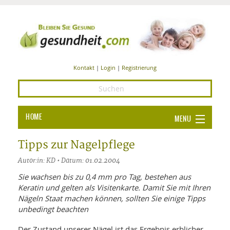
Kontakt
|
Login
|
Registrierung
HOME
MENU
Ba
GESUNDHEIT
Tipps zur Nagelpflege
GE
Autor:in: KD • Datum: 01.02.2004
ERNÄHRUNG
ALL
Sie wachsen bis zu 0,4 mm pro Tag, bestehen aus
IN
Ba
BEAUTY UND PFLEGE
Keratin und gelten als Visitenkarte. Damit Sie mit Ihren
Nägeln Staat machen können, sollten Sie einige Tipps
Ba
ALT
BE
SPORT UND FITNESS
unbedingt beachten
HEI
UN
AL
PFL
HE
Der Zustand unserer Nägel ist das Ergebnis erblicher
ALT