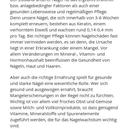
WELLNESS UND REISEN
SO
MED
bzw. anlagebedingter Faktoren als auch einer
AR
gesunden Lebensweise und regelmäßigen Pflege.
Ba
NEWS
TH
ARZ
Denn unsere Nägel, die sich innerhalb von 3-6 Wochen
UN
NE
komplett erneuern, bestehen aus Keratin, einem
BA
HEI
BÜCHER
verhorntem Eiweiß und wachsen rund 0,14-0,4 mm
GE
EDE
pro Tag. Bei richtiger Pflege können Nagelschäden fast
GIF
-
immer vermieden werden, es sei denn, die Ursache
MED
HEI
Ba
KR
UN
liegt in einer Erkrankung oder einem Mangel. Vor
VO
PH
allem Veränderungen im Mineral-, Vitamin- und
HO
KR
A-
Hormonhaushalt beeinflussen die Gesundheit von
VO
Z
ER
Nägeln, Haut und Haaren.
KA
A-
BL
Z
MED
BE
Aber auch die richtige Ernährung spielt für gesunde
FAC
UN
NA
AN
und starke Nägel eine wesentliche Rolle. Wer sich
PFL
MU
gesund und ausgewogen ernährt, braucht
UN
SP
Mangelerscheinungen in der Regel nicht zu fürchten.
ZÄ
UN
Wichtig ist vor allem viel frisches Obst und Gemüse
FIT
sowie Milch- und Vollkornprodukte, so dass genügend
PR
Vitamine, Mineralstoffe und Spurenelemente
UN
WE
ALT
zugeführt werden, die für das Nagelwachstum wichtig
UN
REI
sind.