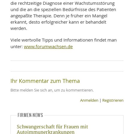
SY
die rechtzeitige Diagnose einer Wachstumsstörung
UN
LIF
und die an die speziellen Bedürfnisse des Patienten
DI
angepaßte Therapie. Denn je früher ein Mangel
MOB
VIT
erkannt, desto erfolgreicher kann er behandelt
UN
werden.
MI
Viele wertvolle Tipps und Informationen findet man
WI
www.forumwachsen.de
unter:
UN
FO
Ihr Kommentar zum Thema
Bitte melden Sie sich an, um zu kommentieren.
Anmelden
|
Registrieren
FIRMEN-NEWS
Schwangerschaft für Frauen mit
Autoimmunerkrankungen