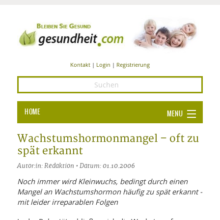
Kontakt
|
Login
|
Registrierung
HOME
MENU
Ba
GESUNDHEIT
Wachstumshormonmangel – oft zu
spät erkannt
GE
ERNÄHRUNG
Autor:in: Redaktion • Datum: 01.10.2006
ALL
IN
Ba
BEAUTY UND PFLEGE
Noch immer wird Kleinwuchs, bedingt durch einen
Mangel an Wachstumshormon häufig zu spät erkannt -
Ba
ALT
BE
SPORT UND FITNESS
HEI
UN
mit leider irreparablen Folgen
AL
PFL
HE
ALT