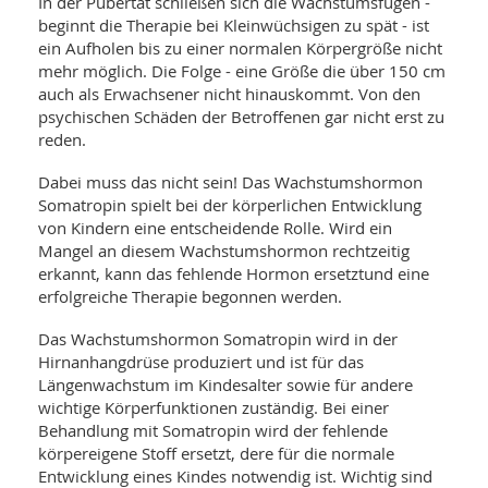
WELLNESS UND REISEN
In der Pubertät schließen sich die Wachstumsfugen -
SO
MED
beginnt die Therapie bei Kleinwüchsigen zu spät - ist
AR
Ba
ein Aufholen bis zu einer normalen Körpergröße nicht
NEWS
TH
ARZ
mehr möglich. Die Folge - eine Größe die über 150 cm
UN
NE
BA
auch als Erwachsener nicht hinauskommt. Von den
HEI
BÜCHER
psychischen Schäden der Betroffenen gar nicht erst zu
GE
EDE
GIF
reden.
-
MED
HEI
Ba
KR
UN
Dabei muss das nicht sein! Das Wachstumshormon
VO
PH
Somatropin spielt bei der körperlichen Entwicklung
HO
KR
A-
von Kindern eine entscheidende Rolle. Wird ein
VO
Z
ER
KA
Mangel an diesem Wachstumshormon rechtzeitig
A-
BL
Z
MED
erkannt, kann das fehlende Hormon ersetztund eine
BE
FAC
erfolgreiche Therapie begonnen werden.
UN
NA
AN
PFL
MU
Das Wachstumshormon Somatropin wird in der
UN
SP
Hirnanhangdrüse produziert und ist für das
ZÄ
UN
Längenwachstum im Kindesalter sowie für andere
FIT
wichtige Körperfunktionen zuständig. Bei einer
PR
UN
Behandlung mit Somatropin wird der fehlende
WE
ALT
körpereigene Stoff ersetzt, dere für die normale
UN
REI
Entwicklung eines Kindes notwendig ist. Wichtig sind