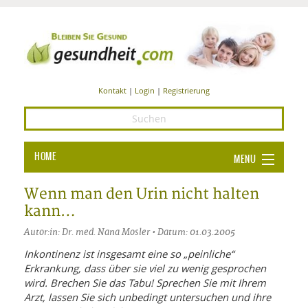
Kontakt
|
Login
|
Registrierung
HOME
MENU
Ba
GESUNDHEIT
Wenn man den Urin nicht halten
kann…
GE
ERNÄHRUNG
Autor:in: Dr. med. Nana Mosler • Datum: 01.03.2005
ALL
IN
Ba
BEAUTY UND PFLEGE
Inkontinenz ist insgesamt eine so „peinliche“
Erkrankung, dass über sie viel zu wenig gesprochen
Ba
ALT
BE
SPORT UND FITNESS
HEI
UN
wird. Brechen Sie das Tabu! Sprechen Sie mit Ihrem
AL
PFL
Arzt, lassen Sie sich unbedingt untersuchen und ihre
HE
ALT