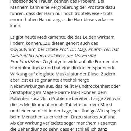
Insbesondere Frauen kennen das Problem. Bei
Männern kann eine Vergrößerung der Prostata dazu
führen, dass der Harn nur noch tröpfelweise - trotz
enorm hohen Harndrangs - die Harnblase verlassen
kann.
Es gibt heute Medikamente, die das Leiden wirksam
lindern können. „Zu diesen gehört auch das
Oxybutynin“, berichtete
Prof. Dr. Mag. Pharm. rer. nat.
Manfred Schubert-Zsilavecz der Universität
Frankfurt/Main.
Oxybutynin wirkt auf alle Formen der
Harninkontinenz und hat eine direkte entspannende
Wirkung auf die glatte Muskulatur der Blase. Zudem
aber löst es so genannte anticholinerge
Nebenwirkungen aus, das heißt Mundtrockenheit oder
Verstopfung im Magen-Darm-Trakt können dem
Patienten zusätzlich Probleme bereiten. Lange Zeit war
dieses Medikament nur als Tablette auf dem Markt
und leider so nicht in der Lage, beständige Wirkspiegel
beim Menschen zu erreichen. Ein zu starkes Auf und
Ab der Wirkung verleidete sogar manchem Patienten
die Behandlung so sehr, dass er schließlich ganz