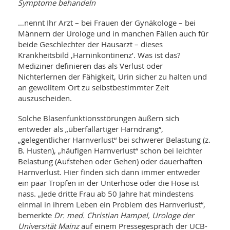
WELLNESS UND REISEN
Symptome behandeln
SO
MED
AR
Ba
…nennt Ihr Arzt – bei Frauen der Gynäkologe – bei
NEWS
TH
ARZ
Männern der Urologe und in manchen Fällen auch für
UN
NE
BA
beide Geschlechter der Hausarzt – dieses
HEI
BÜCHER
Krankheitsbild ‚Harninkontinenz’. Was ist das?
GE
EDE
GIF
Mediziner definieren das als Verlust oder
-
MED
Nichterlernen der Fähigkeit, Urin sicher zu halten und
HEI
Ba
KR
UN
an gewolltem Ort zu selbstbestimmter Zeit
VO
PH
auszuscheiden.
HO
KR
A-
VO
Z
ER
KA
Solche Blasenfunktionsstörungen äußern sich
A-
BL
Z
MED
entweder als „überfallartiger Harndrang“,
BE
FAC
„gelegentlicher Harnverlust“ bei schwerer Belastung (z.
UN
NA
AN
PFL
B. Husten), „häufigen Harnverlust“ schon bei leichter
MU
Belastung (Aufstehen oder Gehen) oder dauerhaften
UN
SP
Harnverlust. Hier finden sich dann immer entweder
ZÄ
UN
ein paar Tropfen in der Unterhose oder die Hose ist
FIT
PR
nass. „Jede dritte Frau ab 50 Jahre hat mindestens
UN
einmal in ihrem Leben ein Problem des Harnverlust“,
WE
ALT
UN
bemerkte
Dr. med. Christian Hampel, Urologe der
REI
Universität Mainz
auf einem Pressegespräch der UCB-