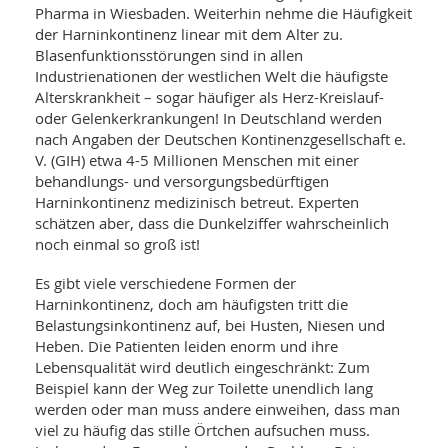
SY
Pharma in Wiesbaden. Weiterhin nehme die Häufigkeit
UN
LIF
der Harninkontinenz linear mit dem Alter zu.
DI
Blasenfunktionsstörungen sind in allen
MOB
VIT
Industrienationen der westlichen Welt die häufigste
UN
Alterskrankheit – sogar häufiger als Herz-Kreislauf-
MI
oder Gelenkerkrankungen! In Deutschland werden
nach Angaben der Deutschen Kontinenzgesellschaft e.
WI
V. (GIH) etwa 4-5 Millionen Menschen mit einer
UN
FO
behandlungs- und versorgungsbedürftigen
Harninkontinenz medizinisch betreut. Experten
schätzen aber, dass die Dunkelziffer wahrscheinlich
noch einmal so groß ist!
Es gibt viele verschiedene Formen der
Harninkontinenz, doch am häufigsten tritt die
Belastungsinkontinenz auf, bei Husten, Niesen und
Heben. Die Patienten leiden enorm und ihre
Lebensqualität wird deutlich eingeschränkt: Zum
Beispiel kann der Weg zur Toilette unendlich lang
werden oder man muss andere einweihen, dass man
viel zu häufig das stille Örtchen aufsuchen muss.