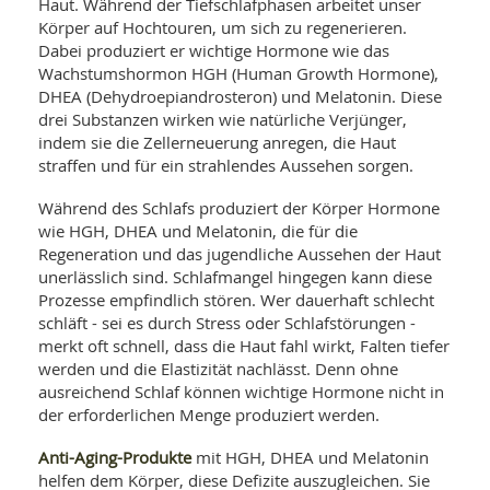
SY
Haut. Während der Tiefschlafphasen arbeitet unser
UN
LIF
Körper auf Hochtouren, um sich zu regenerieren.
DI
Dabei produziert er wichtige Hormone wie das
MOB
Wachstumshormon HGH (Human Growth Hormone),
VIT
DHEA (Dehydroepiandrosteron) und Melatonin. Diese
UN
drei Substanzen wirken wie natürliche Verjünger,
MI
indem sie die Zellerneuerung anregen, die Haut
WI
straffen und für ein strahlendes Aussehen sorgen.
UN
FO
Während des Schlafs produziert der Körper Hormone
wie HGH, DHEA und Melatonin, die für die
Regeneration und das jugendliche Aussehen der Haut
unerlässlich sind. Schlafmangel hingegen kann diese
Prozesse empfindlich stören. Wer dauerhaft schlecht
schläft - sei es durch Stress oder Schlafstörungen -
merkt oft schnell, dass die Haut fahl wirkt, Falten tiefer
werden und die Elastizität nachlässt. Denn ohne
ausreichend Schlaf können wichtige Hormone nicht in
der erforderlichen Menge produziert werden.
Anti-Aging-Produkte
mit HGH, DHEA und Melatonin
helfen dem Körper, diese Defizite auszugleichen. Sie