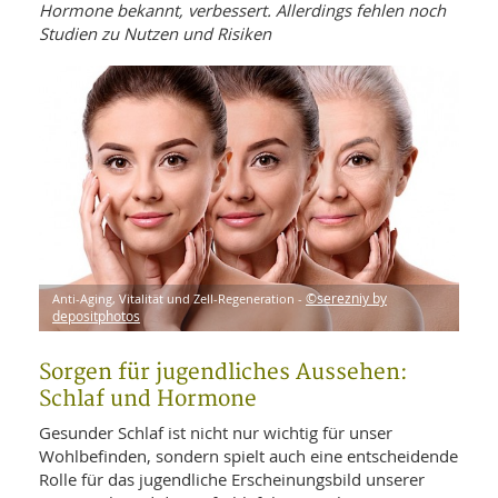
WELLNESS UND REISEN
Hormone bekannt, verbessert. Allerdings fehlen noch
SO
MED
Studien zu Nutzen und Risiken
AR
Ba
NEWS
TH
ARZ
UN
NE
BA
HEI
BÜCHER
GE
EDE
GIF
-
MED
HEI
Ba
KR
UN
VO
PH
HO
KR
A-
VO
Z
ER
KA
A-
BL
Z
MED
BE
FAC
Anti-Aging, Vitalität und Zell-Regeneration -
©serezniy by
UN
NA
AN
depositphotos
PFL
MU
UN
SP
Sorgen für jugendliches Aussehen:
ZÄ
UN
Schlaf und Hormone
FIT
PR
Gesunder Schlaf ist nicht nur wichtig für unser
UN
WE
Wohlbefinden, sondern spielt auch eine entscheidende
ALT
UN
Rolle für das jugendliche Erscheinungsbild unserer
REI