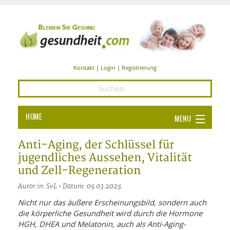
Kontakt
|
Login
|
Registrierung
HOME
MENU
Ba
GESUNDHEIT
Anti-Aging, der Schlüssel für
jugendliches Aussehen, Vitalität
GE
ERNÄHRUNG
und Zell-Regeneration
ALL
IN
Ba
BEAUTY UND PFLEGE
Autor:in: SvL • Datum: 05.03.2025
Ba
ALT
BE
Nicht nur das äußere Erscheinungsbild, sondern auch
SPORT UND FITNESS
HEI
UN
die körperliche Gesundheit wird durch die Hormone
AL
PFL
HGH, DHEA und Melatonin, auch als Anti-Aging-
HE
ALT