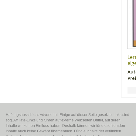
Ler
eig
Aut
Prei
Haftungsausschluss Advertorial: Einige auf dieser Seite gesetzte Links sind
sog. Affiliate-Links und führen auf externe Webseiten Dritter, auf deren
Inhalte wir keinen Einfluss haben. Deshalb können wir für diese fremden
Inhalte auch keine Gewähr übernehmen. Für die Inhalte der verlinkten