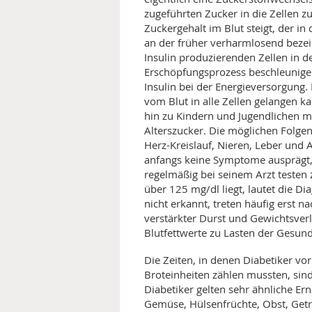
zugeführten Zucker in die Zellen 
MEDIZINISCHE FACHBEGRIFF
NATU
Zuckergehalt im Blut steigt, der in
an der früher verharmlosend bezei
MUND UND ZÄHNE
Insulin produzierenden Zellen in d
Erschöpfungsprozess beschleunigen
PRÄVENTION UND ALTER
Insulin bei der Energieversorgung.
vom Blut in alle Zellen gelangen 
hin zu Kindern und Jugendlichen 
SYMPTOME UND DIAGNOSE
Alterszucker. Die möglichen Folgen
Herz-Kreislauf, Nieren, Leber und 
VITAMINE UND MINERALSTO
anfangs keine Symptome ausprägt, i
regelmäßig bei seinem Arzt testen 
WISSENSCHAFT UND FORS
über 125 mg/dl liegt, lautet die D
nicht erkannt, treten häufig erst n
verstärkter Durst und Gewichtsverlu
Blutfettwerte zu Lasten der Gesun
Die Zeiten, in denen Diabetiker v
Broteinheiten zählen mussten, sind
Diabetiker gelten sehr ähnliche E
Gemüse, Hülsenfrüchte, Obst, Getr