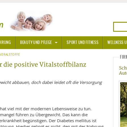
HRUNG
BEAUTY UND PFLEGE
SPORT UND FITNESS
WELLNESS U
N
NERALSTOFFE
SONNENSCHUTZ
FIR
 die positive Vitalstoffbilanz
Sch
A THERAPIE
Aut
BLÜTEN
wicht abbauen, doch dabei leidet oft die Versorgung
TEINE - HEILSTEINE
 hat viel mit der modernen Lebensweise zu tun.
OPATHIE
mangel führen zu Übergewicht. Das kann die
krankheit begünstigen. Der Diabetes mellitus ist
ORNISCHE BLÜTEN
T
störung. Hierbei gelingt es nicht, den mit der Nahrung