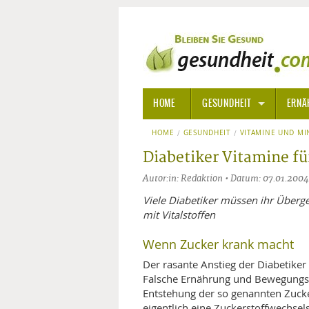
HOME
GESUNDHEIT
ERNÄ
HOME
GESUNDHEIT
ALLGEMEINE INFORMATIONE
VITAMINE UND MI
Diabetiker Vitamine für
ALTERNATIVE HEILWEISEN
AROM
Autor:in: Redaktion • Datum: 07.01.2004
ALTERNATIVE MEDIZIN
BACH
Viele Diabetiker müssen ihr Überge
mit Vitalstoffen
ARZNEI- UND HEILMITTEL
EDELS
Wenn Zucker krank macht
Der rasante Anstieg der Diabetiker
GIFTSTOFFE
HOMÖ
Falsche Ernährung und Bewegungs
Entstehung der so genannten Zucker
KRANKHEITEN VON A-Z
KALIF
ANGS
eigentlich eine Zuckerstoffwechsel