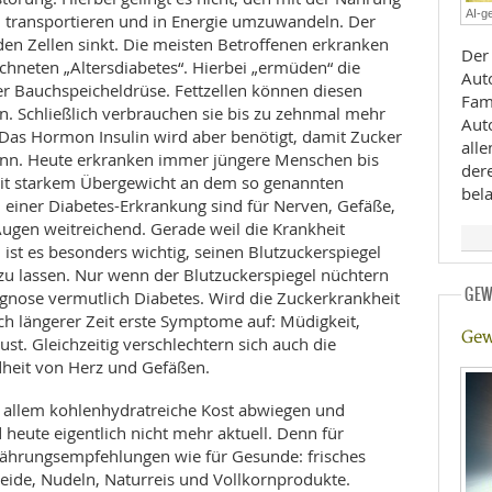
AI-ge
zu transportieren und in Energie umzuwandeln. Der
E
RHEILKUNDE
 den Zellen sinkt. Die meisten Betroffenen erkranken
Der
chneten „Altersdiabetes“. Hierbei „ermüden“ die
Aut
er Bauchspeicheldrüse. Fettzellen können diesen
Fami
. Schließlich verbrauchen sie bis zu zehnmal mehr
Aut
 Das Hormon Insulin wird aber benötigt, damit Zucker
all
kann. Heute erkranken immer jüngere Menschen bis
der
mit starkem Übergewicht an dem so genannten
bela
 einer Diabetes-Erkrankung sind für Nerven, Gefäße,
Augen weitreichend. Gerade weil die Krankheit
FFE
st es besonders wichtig, seinen Blutzuckerspiegel
zu lassen. Nur wenn der Blutzuckerspiegel nüchtern
CHUNG
GEW
iagnose vermutlich Diabetes. Wird die Zuckerkrankheit
ach längerer Zeit erste Symptome auf: Müdigkeit,
Gew
st. Gleichzeitig verschlechtern sich auch die
dheit von Herz und Gefäßen.
or allem kohlenhydratreiche Kost abwiegen und
 heute eigentlich nicht mehr aktuell. Denn für
rnährungsempfehlungen wie für Gesunde: frisches
eide, Nudeln, Naturreis und Vollkornprodukte.