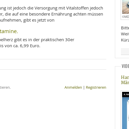
g ist jedoch die Versorgung mit Vitalstoffen jedoch
iker, die auf eine besondere Ernährung achten müssen
©M
aufnehmen, gibt es jetzt von
Bit
itamine.
Wei
elherz gibt es in der praktischen 30er
Kür
s von ca. 6,99 Euro.
VID
Har
Mä
ieren.
Anmelden
|
Registrieren