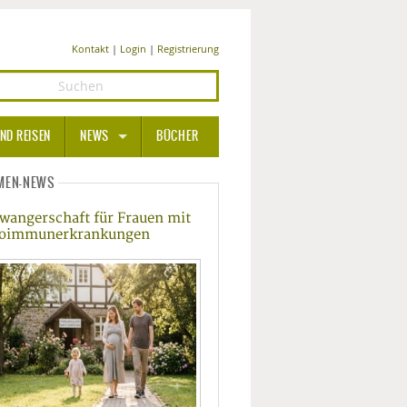
Kontakt
|
Login
|
Registrierung
ND REISEN
NEWS
BÜCHER
GESUNDHEIT
MEN-NEWS
wangerschaft für Frauen mit
MEDIZIN UND PHARMA
oimmunerkrankungen
ERNÄHRUNG
BEAUTY UND PFLEGE
SPORT UND FITNESS
WELLNESS UND REISEN