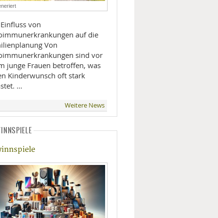
neriert
LIFESTYLE
 Einfluss von
oimmunerkrankungen auf die
MOBILITÄT
lienplanung Von
oimmunerkrankungen sind vor
em junge Frauen betroffen, was
en Kinderwunsch oft stark
stet. …
Weitere News
INNSPIELE
innspiele