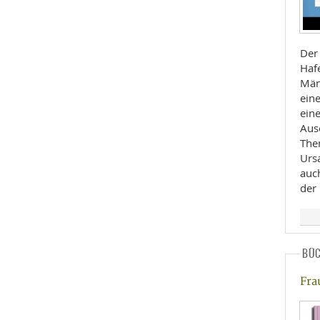
Der
Haf
Män
ein
eine
Aus
The
Urs
auc
der
BÜ
Fra