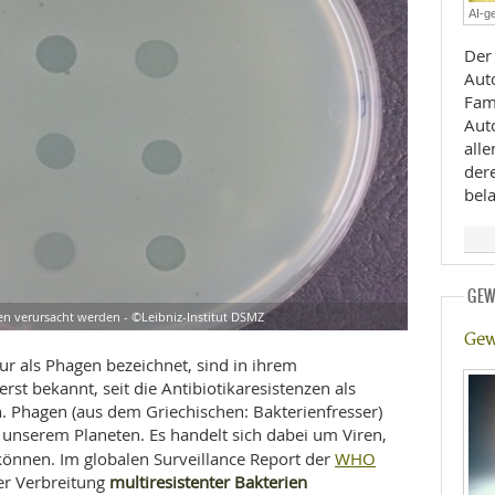
AI-ge
E
RHEILKUNDE
Der
Aut
Fami
Aut
all
der
bela
FFE
CHUNG
GEW
en verursacht werden - ©Leibniz-Institut DSMZ
Gew
r als Phagen bezeichnet, sind in ihrem
rst bekannt, seit die Antibiotikaresistenzen als
. Phagen (aus dem Griechischen: Bakterienfresser)
 unserem Planeten. Es handelt sich dabei um Viren,
WHO
 können. Im globalen Surveillance Report der
multiresistenter Bakterien
er Verbreitung