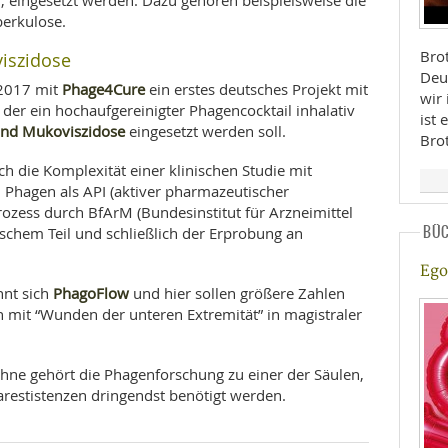
, eingesetzt werden. Dazu gehören beispielsweise die
berkulose.
Bro
iszidose
Deu
Phage4Cure
 2017 mit
ein erstes deutsches Projekt mit
wir
n der ein hochaufgereinigter Phagencocktail inhalativ
ist 
und Mukoviszidose
eingesetzt werden soll.
Bro
uch die Komplexität einer klinischen Studie mit
: Phagen als API (aktiver pharmazeutischer
ozess durch BfArM (Bundesinstitut für Arzneimittel
BÜ
schem Teil und schließlich der Erprobung an
Ego 
PhagoFlow
nnt sich
und hier sollen größere Zahlen
n mit “Wunden der unteren Extremität” in magistraler
ohne gehört die Phagenforschung zu einer der Säulen,
arestistenzen dringendst benötigt werden.