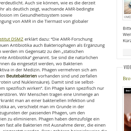
erdeutlicht. Auch sie können, wie es die derzeit
r als deutlich zeigt, wachsende AMR-bedingte
xplosion im Gesundheitssystem sowie
©M
gung von AMR in die Tiermast von globaler
Bit
Wei
nstitut DSMZ
erklärt dazu: “Die AMR-Forschung
Kür
euen Antibiotika auch Bakteriophagen als Ergänzung
en werden im Gegensatz zu den „statischen
te Antibiotika“ genannt. Sie sind die natürlichen
nnen da eingesetzt werden, wo Bakterien
VID
ektiva in der Medizin. Phagen vermehren sich am
Beutebakterien
den
vorhanden sind und zerfallen
Bro
otein und Nukleinsäure). Damit sind sie selbst-
em spezifisch wirken”. Ein Phage kann spezifisch nur
 zerstören. Wir Menschen tragen eine Unmenge an
rankt man an einer bakteriellen Infektion und
otika an, verschiebt man im Grunde in der
 zugunsten der passenden Phagen, um den
ien zu eliminieren. Phagen haben demzufolge ein
n fast alle Bakterien mit Ausnahme derer, die einen