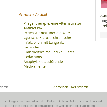
Ähnliche Artikel
Aut
Hag
Phagentherapie: eine Alternative zu
Prei
Antibiotika?
Reden wir mal über die Wurst
Cystische Fibrose: chronische
Infektionen mit Lungenkeim
verhindern
Krankheitskeime und Zelluläres
Gedächtnis
Anaphylaxie-auslösende
Medikamente
ieren.
Anmelden
|
Registrieren
Haftungsausschluss Advertorial: Einige auf dieser Seite gesetzte Links sind
sog. Affiliate-Links und führen auf externe Webseiten Dritter, auf deren