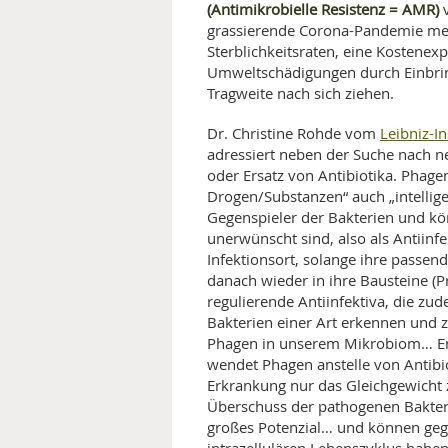
(Antimikrobielle Resistenz = AMR)
v
grassierende Corona-Pandemie meh
Sterblichkeitsraten, eine Kostene
Umweltschädigungen durch Einbrin
Tragweite nach sich ziehen.
Leibniz-I
Dr. Christine Rohde vom
adressiert neben der Suche nach n
oder Ersatz von Antibiotika. Phag
Drogen/Substanzen“ auch „intelligen
Gegenspieler der Bakterien und kö
unerwünscht sind, also als Antiinf
Infektionsort, solange ihre passen
danach wieder in ihre Bausteine (Pr
regulierende Antiinfektiva, die zud
Bakterien einer Art erkennen und
Phagen in unserem Mikrobiom… Erk
wendet Phagen anstelle von Antibi
Erkrankung nur das Gleichgewicht
Überschuss der pathogenen Bakter
großes Potenzial… und können gege