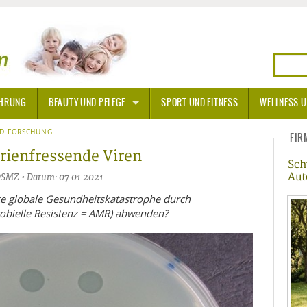
HRUNG
BEAUTY UND PFLEGE
SPORT UND FITNESS
WELLNESS U
N
ND FORSCHUNG
SONNENSCHUTZ
FIR
rienfressende Viren
Sch
A THERAPIE
Aut
 DSMZ • Datum: 07.01.2021
BLÜTEN
te globale Gesundheitskatastrophe durch
robielle Resistenz = AMR) abwenden?
TEINE - HEILSTEINE
OPATHIE
ORNISCHE BLÜTEN
T