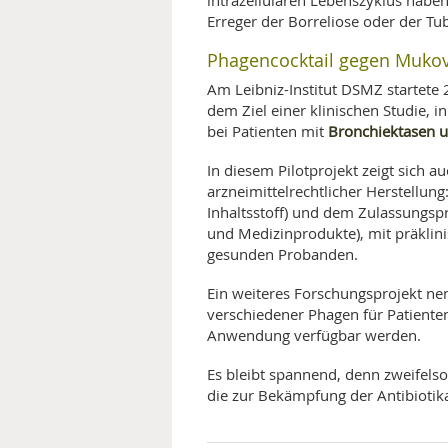
intrazellulären Lebenszyklus haben
Erreger der Borreliose oder der Tu
Phagencocktail gegen Mukov
Am Leibniz-Institut DSMZ startete
dem Ziel einer klinischen Studie, i
Bronchiektasen 
bei Patienten mit
In diesem Pilotprojekt zeigt sich a
arzneimittelrechtlicher Herstellung
Inhaltsstoff) und dem Zulassungspr
und Medizinprodukte), mit präklini
gesunden Probanden.
Ein weiteres Forschungsprojekt ne
verschiedener Phagen für Patiente
Anwendung verfügbar werden.
Es bleibt spannend, denn zweifels
die zur Bekämpfung der Antibiotik