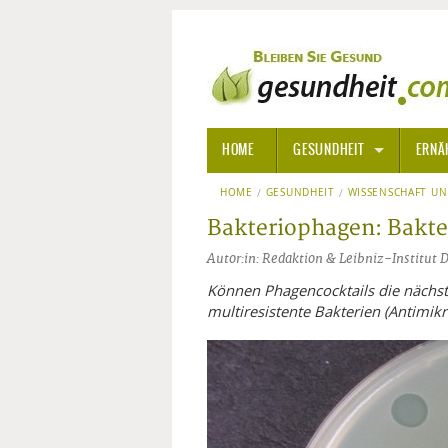
HOME
GESUNDHEIT
ERNÄ
HOME
GESUNDHEIT
ALLGEMEINE INFORMATIONE
WISSENSCHAFT U
Bakteriophagen: Bakte
ALTERNATIVE HEILWEISEN
AROM
Autor:in: Redaktion & Leibniz-Institut
ALTERNATIVE MEDIZIN
BACH
Können Phagencocktails die nächs
multiresistente Bakterien (Antimik
ARZNEI- UND HEILMITTEL
EDELS
GIFTSTOFFE
HOMÖ
KRANKHEITEN VON A-Z
KALIF
ANGS