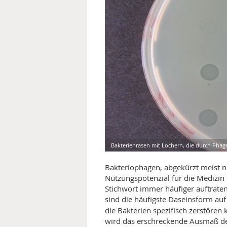
MEDIZINISCHE FACHBEGRIFF
NATU
MUND UND ZÄHNE
PRÄVENTION UND ALTER
SYMPTOME UND DIAGNOSE
VITAMINE UND MINERALSTO
WISSENSCHAFT UND FORS
Bakterienrasen mit Löchern, die durch Phag
Bakteriophagen, abgekürzt meist nu
Nutzungspotenzial für die Medizin e
Stichwort immer häufiger auftraten
sind die häufigste Daseinsform auf
die Bakterien spezifisch zerstören
wird das erschreckende Ausmaß d