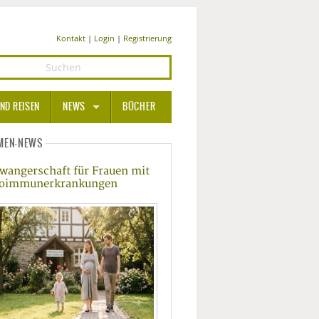
Kontakt
|
Login
|
Registrierung
ND REISEN
NEWS
BÜCHER
GESUNDHEIT
MEN-NEWS
wangerschaft für Frauen mit
MEDIZIN UND PHARMA
oimmunerkrankungen
ERNÄHRUNG
BEAUTY UND PFLEGE
SPORT UND FITNESS
WELLNESS UND REISEN