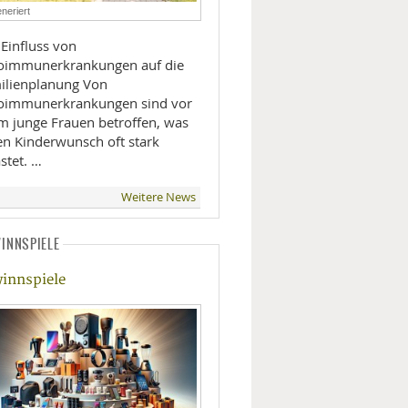
neriert
LIFESTYLE
 Einfluss von
oimmunerkrankungen auf die
MOBILITÄT
lienplanung Von
oimmunerkrankungen sind vor
em junge Frauen betroffen, was
en Kinderwunsch oft stark
stet. …
Weitere News
INNSPIELE
innspiele