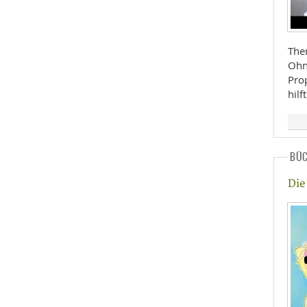
The
Ohn
Pro
hilft
BÜ
Die