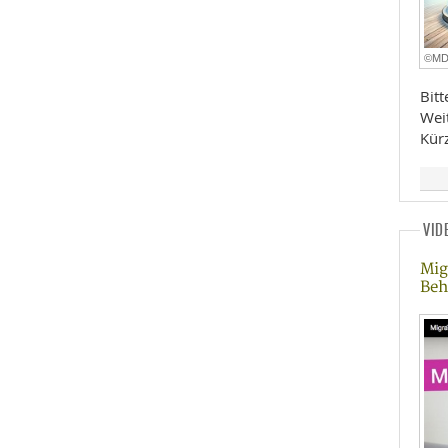
©M
Bit
Wei
Kür
VID
Mig
Beh