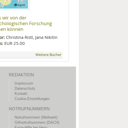
 wir von der
chologischen Forschung
nen können
or:
Christina Ristl, Jana Nikitin
s:
EUR 25.00
Weitere Bücher
REDAKTION
Impressum
Datenschutz
Kontakt
Cookie-Einstellungen
NOTRUFNUMMERN
Notrufnummern (Weltweit)
Giftnotrufnummern (DACH)
Erste-Hilfe bei Herz-