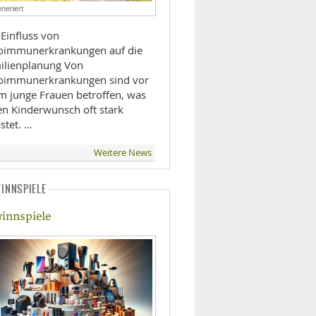
neriert
LIFESTYLE
 Einfluss von
oimmunerkrankungen auf die
MOBILITÄT
lienplanung Von
oimmunerkrankungen sind vor
em junge Frauen betroffen, was
en Kinderwunsch oft stark
stet. …
Weitere News
INNSPIELE
innspiele