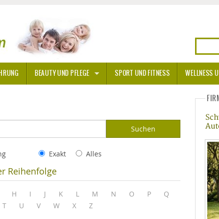
HRUNG
BEAUTY UND PFLEGE
SPORT UND FITNESS
WELLNESS U
N
SONNENSCHUTZ
FIR
Sch
A THERAPIE
Aut
BLÜTEN
ng
Exakt
Alles
TEINE - HEILSTEINE
er Reihenfolge
OPATHIE
H
I
J
K
L
M
N
O
P
Q
T
U
V
W
X
Z
ORNISCHE BLÜTEN
T