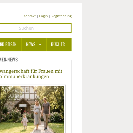
Kontakt
|
Login
|
Registrierung
ND REISEN
NEWS
BÜCHER
GESUNDHEIT
MEN-NEWS
wangerschaft für Frauen mit
MEDIZIN UND PHARMA
oimmunerkrankungen
ERNÄHRUNG
BEAUTY UND PFLEGE
SPORT UND FITNESS
WELLNESS UND REISEN