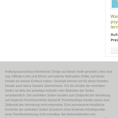
Was
psy
ler
Aut
Prei
Haftungsausschluss Advertorial: Einige auf dieser Seite gesetzte Links sind
sog. Affiliate-Links und führen auf externe Webseiten Dritter, auf deren
Inhalte wir keinen Einfluss haben. Deshalb können wir für diese fremden
Inhalte auch keine Gewähr übernehmen. Für die Inhalte der verlinkten
Seiten ist stets der jeweilige Anbieter oder Betreiber der Seiten
verantwortlich. Die verlinkten Seiten wurden zum Zeitpunkt der Verlinkung
auf mögliche Rechtsverstöße überprüft. Rechtswidrige Inhalte waren zum
Zeitpunkt der Verlinkung nicht erkennbar. Eine permanente inhaltliche
Kontrolle der verlinkten Seiten ist jedoch ohne konkrete Anhaltspunkte
einer Rechtsverletzung nicht zumutbar. Bei Bekanntwerden von