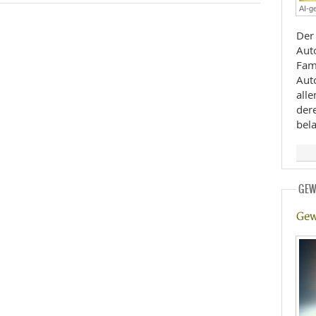
AI-ge
E
RHEILKUNDE
Der
Aut
Fami
Aut
all
der
bela
FFE
CHUNG
GEW
Gew