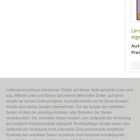
Ler
eig
Aut
Prei
Haftungsausschluss Advertorial: Einige auf dieser Seite gesetzte Links sind
sog. Affiliate-Links und führen auf externe Webseiten Dritter, auf deren
Inhalte wir keinen Einfluss haben. Deshalb können wir für diese fremden
Inhalte auch keine Gewähr übernehmen. Für die Inhalte der verlinkten
Seiten ist stets der jeweilige Anbieter oder Betreiber der Seiten
verantwortlich. Die verlinkten Seiten wurden zum Zeitpunkt der Verlinkung
auf mögliche Rechtsverstöße überprüft. Rechtswidrige Inhalte waren zum
Zeitpunkt der Verlinkung nicht erkennbar. Eine permanente inhaltliche
Kontrolle der verlinkten Seiten ist jedoch ohne konkrete Anhaltspunkte