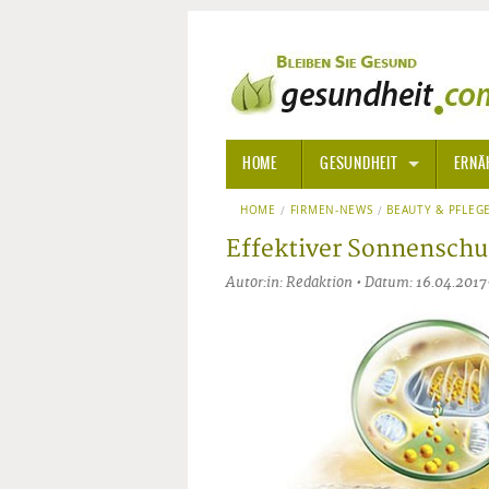
HOME
GESUNDHEIT
ERNÄ
HOME
FIRMEN-NEWS
ALLGEMEINE INFORMATIONE
BEAUTY & PFLEG
Effektiver Sonnenschu
ALTERNATIVE HEILWEISEN
AROM
Autor:in: Redaktion • Datum: 16.04.2017
ALTERNATIVE MEDIZIN
BACH
ARZNEI- UND HEILMITTEL
EDELS
GIFTSTOFFE
HOMÖ
KRANKHEITEN VON A-Z
KALIF
ANGS