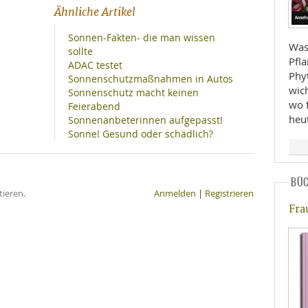
Ähnliche Artikel
Sonnen-Fakten- die man wissen
Was 
sollte
Pfl
ADAC testet
Phy
Sonnenschutzmaßnahmen in Autos
wic
Sonnenschutz macht keinen
wo f
Feierabend
heu
Sonnenanbeterinnen aufgepasst!
Sonne! Gesund oder schädlich?
BÜ
ieren.
Anmelden
|
Registrieren
Fra