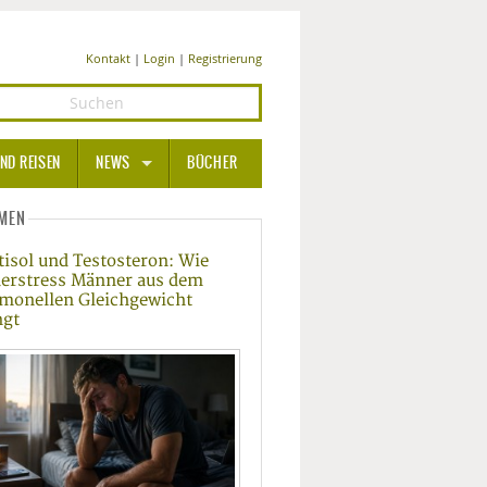
Kontakt
|
Login
|
Registrierung
ND REISEN
NEWS
BÜCHER
GESUNDHEIT
MEN
tisol und Testosteron: Wie
MEDIZIN UND PHARMA
erstress Männer aus dem
monellen Gleichgewicht
ERNÄHRUNG
ngt
BEAUTY UND PFLEGE
SPORT UND FITNESS
WELLNESS UND REISEN