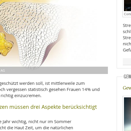
E
RHEILKUNDE
Cort
Stre
sch
Str
nic
Gef
FFE
f AG
GEW
CHUNG
eschützt werden soll, ist mittlerweile zum
Gew
h vergessen statistisch gesehen Frauen 14% und
richtig einzucremen.
tzen müssen drei Aspekte berücksichtigt
e Jahr wichtig, nicht nur im Sommer
ht die Haut Zeit, um die natürlichen