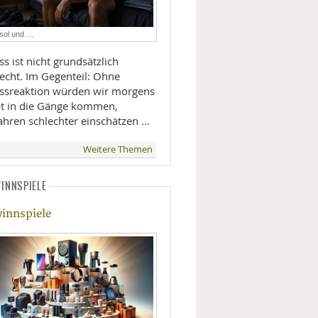
LIFESTYLE
isol und …
MOBILITÄT
ss ist nicht grundsätzlich
lecht. Im Gegenteil: Ohne
essreaktion würden wir morgens
ht in die Gänge kommen,
ahren schlechter einschätzen …
Weitere Themen
INNSPIELE
innspiele