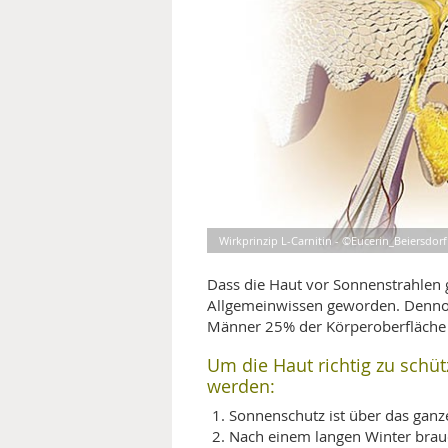
MEDIZINISCHE FACHBEGRIFF
NATU
MUND UND ZÄHNE
PRÄVENTION UND ALTER
SYMPTOME UND DIAGNOSE
VITAMINE UND MINERALSTO
Wirkprinzip L-Carnitin - ©Eucerin_Beiersdor
WISSENSCHAFT UND FORS
Dass die Haut vor Sonnenstrahlen g
Allgemeinwissen geworden. Dennoc
Männer 25% der Körperoberfläche 
Um die Haut richtig zu schü
werden:
Sonnenschutz ist über das ganz
Nach einem langen Winter brauc