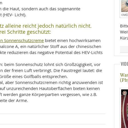
en
n die Haut, sondern auch das sogenannte
 (HEV- Licht).
©M
alleine reicht jedoch natürlich nicht.
Bit
rei Schritte geschützt:
Wei
Kür
in Sonnenschutzcreme
bietet einen hochwirksamen
lcone A, ein natürlicher Stoff aus der chinesischen
te reduzieren das negative Potential des HEV-Lichts
VID
: beim Sonnenschutz lohnt sich Großzügigkeit, vor
der freien Luft verbringt. Die Faustregel lautet: die
Was
röße eines Golfballs entsprechen.
(Ph
al, aber Sonnenschutzcremen richtig anzuwenden ist
 auf unzureichenden Hautoberflächen bieten keinen
ft werden ganze Körperpartien vergessen, wie z.B.
eite der Arme.