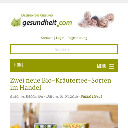
Kontakt
|
Login
|
Registrierung
HOME
MENU
Ba
GESUNDHEIT
Zwei neue Bio-Kräutertee-Sorten
im Handel
GE
ERNÄHRUNG
Autor:in: Redaktion • Datum: 01.03.2018•
Pukka Herbs
ALL
IN
Ba
BEAUTY UND PFLEGE
Ba
ALT
BE
SPORT UND FITNESS
HEI
UN
AL
PFL
HE
ALT