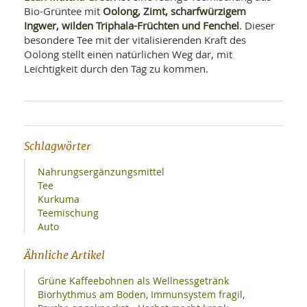
SY
Oolong, Zimt, scharfwürzigem
Bio-Grüntee mit
UN
LIF
Ingwer, wilden Triphala-Früchten und Fenchel
. Dieser
DI
besondere Tee mit der vitalisierenden Kraft des
MOB
VIT
Oolong stellt einen natürlichen Weg dar, mit
UN
Leichtigkeit durch den Tag zu kommen.
MI
WI
UN
FO
Schlagwörter
Nahrungsergänzungsmittel
Tee
Kurkuma
Teemischung
Auto
Ähnliche Artikel
Grüne Kaffeebohnen als Wellnessgetränk
Biorhythmus am Boden, Immunsystem fragil,