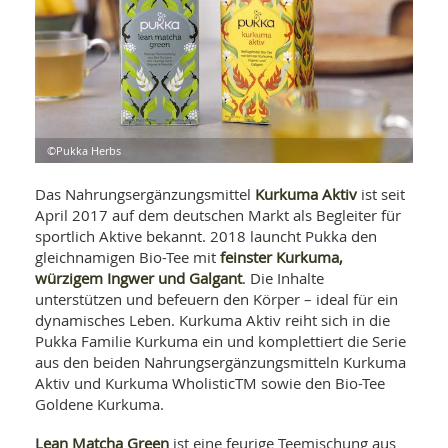
WELLNESS UND REISEN
SO
MED
AR
Ba
NEWS
TH
ARZ
UN
NE
BA
HEI
BÜCHER
GE
EDE
GIF
-
MED
©Pukka Herbs
HEI
Ba
KR
UN
VO
PH
Kurkuma Aktiv
Das Nahrungsergänzungsmittel
ist seit
HO
KR
A-
VO
April 2017 auf dem deutschen Markt als Begleiter für
Z
ER
KA
A-
sportlich Aktive bekannt. 2018 launcht Pukka den
BL
Z
MED
BE
feinster Kurkuma,
gleichnamigen Bio-Tee mit
FAC
UN
würzigem Ingwer und Galgant
. Die Inhalte
NA
AN
PFL
unterstützen und befeuern den Körper – ideal für ein
MU
dynamisches Leben. Kurkuma Aktiv reiht sich in die
UN
SP
Pukka Familie Kurkuma ein und komplettiert die Serie
ZÄ
UN
aus den beiden Nahrungsergänzungsmitteln Kurkuma
FIT
PR
Aktiv und Kurkuma WholisticTM sowie den Bio-Tee
UN
WE
Goldene Kurkuma.
ALT
UN
REI
Lean Matcha Green
ist eine feurige Teemischung aus