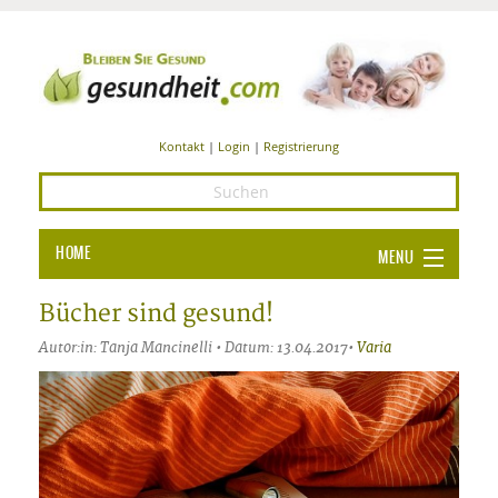
Kontakt
|
Login
|
Registrierung
HOME
MENU
Ba
GESUNDHEIT
Bücher sind gesund!
GE
Autor:in: Tanja Mancinelli • Datum: 13.04.2017•
Varia
ERNÄHRUNG
ALL
IN
Ba
BEAUTY UND PFLEGE
Ba
ALT
BE
SPORT UND FITNESS
HEI
UN
AL
PFL
HE
ALT