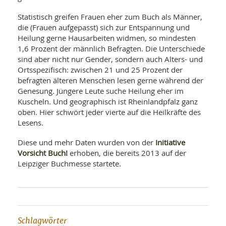
SY
UN
LIF
Statistisch greifen Frauen eher zum Buch als Männer,
DI
die (Frauen aufgepasst) sich zur Entspannung und
MOB
VIT
Heilung gerne Hausarbeiten widmen, so mindesten
UN
1,6 Prozent der männlich Befragten. Die Unterschiede
MI
sind aber nicht nur Gender, sondern auch Alters- und
Ortsspezifisch: zwischen 21 und 25 Prozent der
WI
befragten älteren Menschen lesen gerne während der
UN
Genesung. Jüngere Leute suche Heilung eher im
FO
Kuscheln. Und geographisch ist Rheinlandpfalz ganz
oben. Hier schwört jeder vierte auf die Heilkräfte des
Lesens.
Initiative
Diese und mehr Daten wurden von der
Vorsicht Buch!
erhoben, die bereits 2013 auf der
Leipziger Buchmesse startete.
Schlagwörter