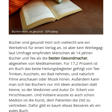
WELLNESS UND REISEN
SO
MED
AR
Ba
NEWS
TH
ARZ
UN
NE
BA
HEI
BÜCHER
GE
EDE
GIF
Bücher lesen ist gesund! - ©Pixabay
-
MED
HEI
Ba
KR
UN
Bücher sind gesund! Hört sich vielleicht wie ein
VO
PH
Werbetrick für einen Verlag an, ist aber kein Werbegag:
HO
KR
A-
laut Umfrage empfinden Menschen ab 14 Jahren
VO
Z
ER
KA
besten Gesundmacher
Bücher und Tee als die
,
A-
BL
Z
MED
abgesehen von Medikamenten. Für 17,2 Prozent ist
BE
FAC
UN
ein Buch das beste Heilungsbegleiter gefolgt von Tee-
NA
AN
PFL
Trinken, Kuscheln, ein Bad nehmen, und natürlich
MU
Filme anschauen oder Musik hören. Außerdem kann
UN
SP
man sich bei Büchern nur mit Ideen anstecken statt
ZÄ
UN
Keime, so der Mediziner und Autor Dr. Eckert von
FIT
PR
Hirschhausen. Und Voltaire wusste es auch schon:
UN
WE
Medizin ist die Kunst, dem Patienten die Zeit zu
ALT
UN
vertreiben. Dafür gibt es kaum etwas Besseres als ein
REI
gutes Buch.