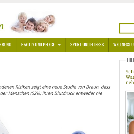
HRUNG
BEAUTY UND PFLEGE
SPORT UND FITNESS
WELLNESS U
N
SONNENSCHUTZ
THE
Sch
A THERAPIE
War
neh
BLÜTEN
denen Risiken zeigt eine neue Studie von Braun, dass
e der Menschen (52%) ihren Blutdruck entweder nie
TEINE - HEILSTEINE
OPATHIE
ORNISCHE BLÜTEN
T