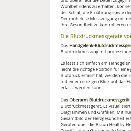
und überall auf die Daten zugegrif
Wohlbefindens zu erhalten, könne
der Schlaf, die Ernährung sowie der
Der mühelose Messvorgang mit den
ihre Gesundheit zu kontrollieren u
Die Blutdruckmessgeräte von
Handgelenk-Blutdruckmessgerä
Das
Blutdruckmessung mit professionel
Es lässt sich einfach am Handgel
leicht die richtige Position für ei
Blutdruck erfasst hat, werden die E
mit einem einzigen Blick auf das 
erfasst werden kann.
Oberarm-Blutdruckmessgerät 
Das
Blutdruckmessgerät. Es visualisiert
Diagrammen und Grafiken. Mit nur 
Gesamtbild der Herzgesundheit ers
Geräten über die Braun Healthy He
Zugriff auf die Gesundheitsdaten 