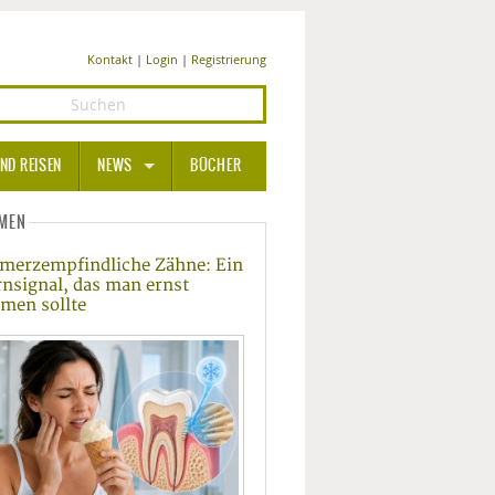
Kontakt
|
Login
|
Registrierung
ND REISEN
NEWS
BÜCHER
GESUNDHEIT
MEN
merzempfindliche Zähne: Ein
MEDIZIN UND PHARMA
nsignal, das man ernst
men sollte
ERNÄHRUNG
BEAUTY UND PFLEGE
SPORT UND FITNESS
WELLNESS UND REISEN