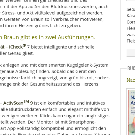
fen werden. Um ein ganzheitliches Bild des
n mit der App außer den Blutdruckmesswerten, auch
Seba
 Stress- und Aktivitätslevel aufgezeichnet werden.
Käse
 Geräten von Braun soll Verbraucher motivieren,
Cor
nd ihrem Herzen grünes Licht zu geben.
Flei
was
 Braun gibt es in zwei Ausführungen.
Flei
®
t – iCheck
7 bietet intelligente und schnelle
ler Genauigkeit.
enk anlegen und mit dem smarten Kugelgelenk-System
BÜ
ne genaue Ablesung finden. Sobald das Gerät den
rgebnisse farblich angezeigt, von grün bis rot, sodass
Nac
Handgelenk der Gesundheitszustand des Herzens
TM
– ActivScan
9
ist ein komfortables und intuitives
 alle Blutdruckdaten einfach und elegant mithilfe von
wenigen weiteren Klicks kann sogar ein langfristiges
tellt werden. Der Monitor ist mit Smartphone-
art App vollständig kompatibel und ermöglicht den
sowie die Eingabe relevanter Daten zur Lebensführung