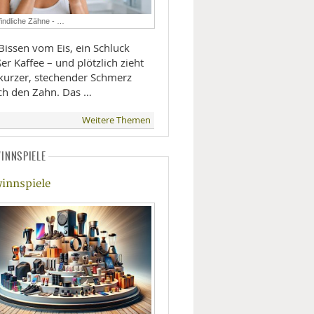
LIFESTYLE
indliche Zähne - …
Bissen vom Eis, ein Schluck
MOBILITÄT
er Kaffee – und plötzlich zieht
 kurzer, stechender Schmerz
ch den Zahn. Das …
Weitere Themen
INNSPIELE
innspiele
®
TM
ck
vScan
7 - ©Braun
9 - ©Braun