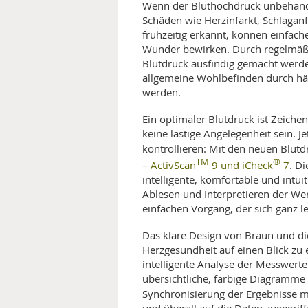
Wenn der Bluthochdruck unbehandel
Schäden wie Herzinfarkt, Schlaganf
frühzeitig erkannt, können einfa
Wunder bewirken. Durch regelmäß
Blutdruck ausfindig gemacht werd
allgemeine Wohlbefinden durch hä
werden.
Ein optimaler Blutdruck ist Zeiche
keine lästige Angelegenheit sein. Je
kontrollieren: Mit den neuen Blu
TM
®
– ActivScan
9 und iCheck
7
. D
intelligente, komfortable und intui
Ablesen und Interpretieren der We
einfachen Vorgang, der sich ganz lei
Das klare Design von Braun und die
Herzgesundheit auf einen Blick zu 
intelligente Analyse der Messwer
übersichtliche, farbige Diagramme 
Synchronisierung der Ergebnisse m