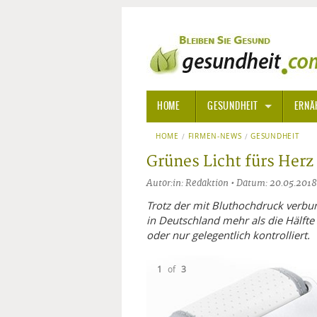
HOME
GESUNDHEIT
ERNÄ
HOME
FIRMEN-NEWS
ALLGEMEINE INFORMATIONE
GESUNDHEIT
Grünes Licht fürs Herz
ALTERNATIVE HEILWEISEN
AROM
Autor:in: Redaktion • Datum: 20.05.2018
ALTERNATIVE MEDIZIN
BACH
Trotz der mit Bluthochdruck verbun
in Deutschland mehr als die Hälft
oder nur gelegentlich kontrolliert.
ARZNEI- UND HEILMITTEL
EDELS
1
of
3
GIFTSTOFFE
HOMÖ
KRANKHEITEN VON A-Z
KALIF
ANGS