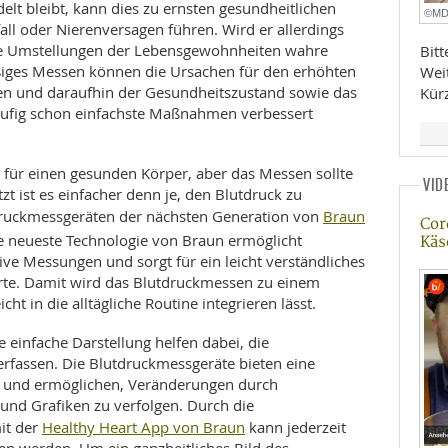
t bleibt, kann dies zu ernsten gesundheitlichen
©M
all oder Nierenversagen führen. Wird er allerdings
che Umstellungen der Lebensgewohnheiten wahre
Bit
iges Messen können die Ursachen für den erhöhten
Wei
en und daraufhin der Gesundheitszustand sowie das
Kür
ufig schon einfachste Maßnahmen verbessert
n für einen gesunden Körper, aber das Messen sollte
VID
tzt ist es einfacher denn je, den Blutdruck zu
Braun
tdruckmessgeräten der nächsten Generation von
Cor
ie neueste Technologie von Braun ermöglicht
Käs
tive Messungen und sorgt für ein leicht verständliches
rte. Damit wird das Blutdruckmessen zu einem
cht in die alltägliche Routine integrieren lässt.
 einfache Darstellung helfen dabei, die
erfassen. Die Blutdruckmessgeräte bieten eine
te und ermöglichen, Veränderungen durch
und Grafiken zu verfolgen. Durch die
Healthy Heart App von Braun
it der
kann jederzeit