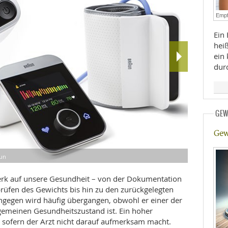
E
RHEILKUNDE
Empf
Ein 
heiß
ein
dur
FFE
GEW
Gew
CHUNG
aun
Braun – iChe
Braun – Acti
erk auf unsere Gesundheit – von der Dokumentation
üfen des Gewichts bis hin zu den zurückgelegten
ingegen wird häufig übergangen, obwohl er einer der
lgemeinen Gesundheitszustand ist. Ein hoher
, sofern der Arzt nicht darauf aufmerksam macht.