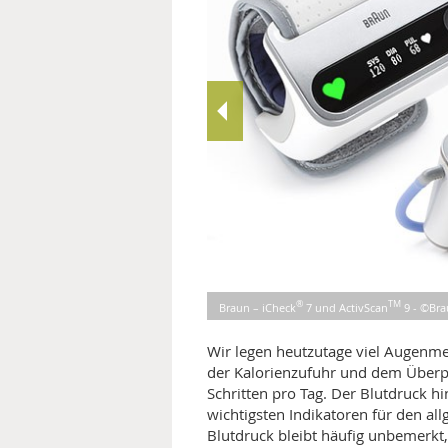
MEDIZINISCHE FACHBEGRIFF
NATU
MUND UND ZÄHNE
PRÄVENTION UND ALTER
SYMPTOME UND DIAGNOSE
VITAMINE UND MINERALSTO
WISSENSCHAFT UND FORS
®
TM
Braun – iCheck
7 und ActivScan
9 - ©Br
Wir legen heutzutage viel Augenm
der Kalorienzufuhr und dem Überpr
Schritten pro Tag. Der Blutdruck h
wichtigsten Indikatoren für den al
Blutdruck bleibt häufig unbemerkt