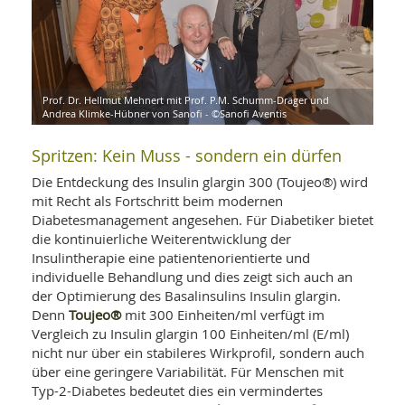
WELLNESS UND REISEN
SO
MED
AR
Ba
NEWS
TH
ARZ
UN
NE
BA
HEI
BÜCHER
GE
Prof. Dr. Hellmut Mehnert mit Prof. P.M. Schumm-Dräger und
EDE
GIF
Andrea Klimke-Hübner von Sanofi - ©Sanofi Aventis
-
MED
HEI
Ba
KR
UN
Spritzen: Kein Muss - sondern ein dürfen
VO
PH
HO
KR
A-
Die Entdeckung des Insulin glargin 300 (Toujeo®) wird
VO
Z
ER
mit Recht als Fortschritt beim modernen
KA
A-
Diabetesmanagement angesehen. Für Diabetiker bietet
BL
Z
MED
BE
die kontinuierliche Weiterentwicklung der
FAC
UN
NA
AN
Insulintherapie eine patientenorientierte und
PFL
MU
individuelle Behandlung und dies zeigt sich auch an
UN
SP
der Optimierung des Basalinsulins Insulin glargin.
ZÄ
UN
Toujeo®
Denn
mit 300 Einheiten/ml verfügt im
FIT
Vergleich zu Insulin glargin 100 Einheiten/ml (E/ml)
PR
nicht nur über ein stabileres Wirkprofil, sondern auch
UN
WE
über eine geringere Variabilität. Für Menschen mit
ALT
UN
Typ-2-Diabetes bedeutet dies ein vermindertes
REI