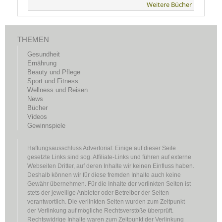
Weitere Bücher
THEMEN
Gesundheit
Ernährung
Beauty und Pflege
Sport und Fitness
Wellness und Reisen
News
Bücher
Videos
Gewinnspiele
Haftungsausschluss Advertorial: Einige auf dieser Seite
gesetzte Links sind sog. Affiliate-Links und führen auf externe
Webseiten Dritter, auf deren Inhalte wir keinen Einfluss haben.
Deshalb können wir für diese fremden Inhalte auch keine
Gewähr übernehmen. Für die Inhalte der verlinkten Seiten ist
stets der jeweilige Anbieter oder Betreiber der Seiten
verantwortlich. Die verlinkten Seiten wurden zum Zeitpunkt
der Verlinkung auf mögliche Rechtsverstöße überprüft.
Rechtswidrige Inhalte waren zum Zeitpunkt der Verlinkung