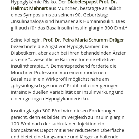
SY
Diabetespapst Prof. Dr.
Hypoglykämie-Risiko. Der
UN
LIF
Hellmut Mehnert
aus München, bestätigte anläßlich
DI
eines Symposiums zu seinem 90. Geburtstag:
MOB
„Insulinanaloga sind humaner als Humaninsulin. Dies
VIT
gilt auch für das Basalinsulin Insulin glargin 300 E/ml.“
UN
MI
Prof. Dr. Petra-Maria Schumm-Dräger
Seine Kollegin,
WI
bezeichnete die Angst vor Hypoglykämien bei
UN
Diabetikern, aber auch bei ihren behandelnden Ärzten
FO
als eine “…wesentliche Barriere für eine effektive
Insulintherapie…”. Dementsprechend forderte die
Münchner Professorin von einem modernen
Basalinsulin ein Wirkprofil möglichst nahe am
„physiologisch gesunden“ Profil mit einer geringen
intraindividuellen Variabilität der Insulinwirkung und
einem geringen Hypoglykämierisiko.
Insulin glargin 300 E/ml wird diesen Forderungen
gerecht, denn es bildet im Vergleich zu Insulin glargin
100 E/ml nach der subkutanen Injektion ein
kompakteres Depot mit einer reduzierten Oberfläche
und bietet eine langsamere und länger anhaltende