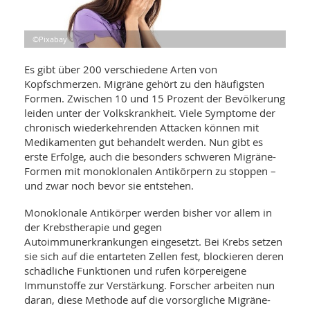
WELLNESS UND REISEN
SO
MED
AR
Ba
NEWS
TH
ARZ
©Pixabay
UN
NE
BA
HEI
BÜCHER
Es gibt über 200 verschiedene Arten von
GE
Kopfschmerzen. Migräne gehört zu den häufigsten
EDE
GIF
-
Formen. Zwischen 10 und 15 Prozent der Bevölkerung
MED
HEI
Ba
KR
leiden unter der Volkskrankheit. Viele Symptome der
UN
VO
PH
chronisch wiederkehrenden Attacken können mit
HO
KR
A-
Medikamenten gut behandelt werden. Nun gibt es
VO
Z
ER
erste Erfolge, auch die besonders schweren Migräne-
KA
A-
Formen mit monoklonalen Antikörpern zu stoppen –
BL
Z
MED
BE
und zwar noch bevor sie entstehen.
FAC
UN
NA
AN
PFL
MU
Monoklonale Antikörper werden bisher vor allem in
UN
SP
der Krebstherapie und gegen
ZÄ
UN
Autoimmunerkrankungen eingesetzt. Bei Krebs setzen
FIT
sie sich auf die entarteten Zellen fest, blockieren deren
PR
schädliche Funktionen und rufen körpereigene
UN
WE
Immunstoffe zur Verstärkung. Forscher arbeiten nun
ALT
UN
daran, diese Methode auf die vorsorgliche Migräne-
REI