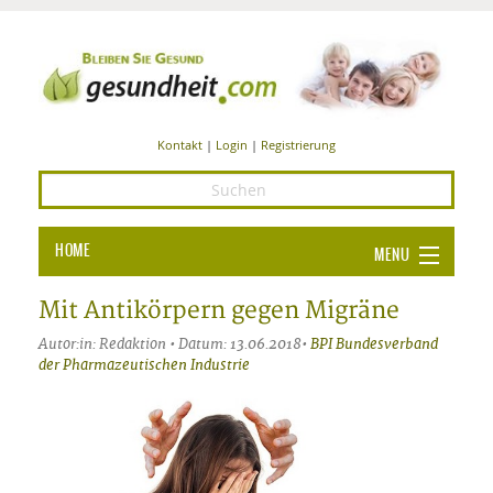
Kontakt
|
Login
|
Registrierung
HOME
MENU
Ba
GESUNDHEIT
Mit Antikörpern gegen Migräne
GE
Autor:in: Redaktion • Datum: 13.06.2018•
BPI Bundesverband
ERNÄHRUNG
der Pharmazeutischen Industrie
ALL
IN
Ba
BEAUTY UND PFLEGE
Ba
ALT
BE
SPORT UND FITNESS
HEI
UN
AL
PFL
HE
ALT