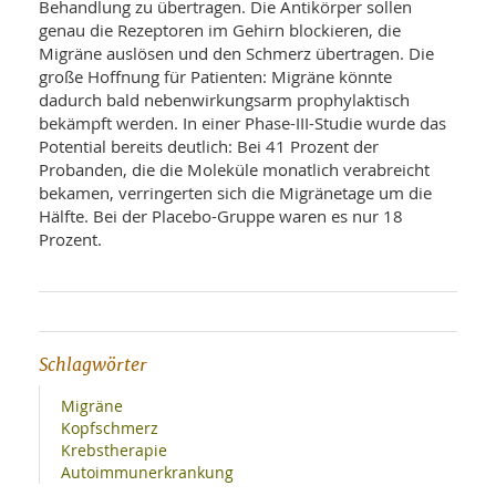
SY
Behandlung zu übertragen. Die Antikörper sollen
UN
LIF
genau die Rezeptoren im Gehirn blockieren, die
DI
Migräne auslösen und den Schmerz übertragen. Die
MOB
große Hoffnung für Patienten: Migräne könnte
VIT
dadurch bald nebenwirkungsarm prophylaktisch
UN
MI
bekämpft werden. In einer Phase-III-Studie wurde das
Potential bereits deutlich: Bei 41 Prozent der
WI
Probanden, die die Moleküle monatlich verabreicht
UN
bekamen, verringerten sich die Migränetage um die
FO
Hälfte. Bei der Placebo-Gruppe waren es nur 18
Prozent.
Schlagwörter
Migräne
Kopfschmerz
Krebstherapie
Autoimmunerkrankung