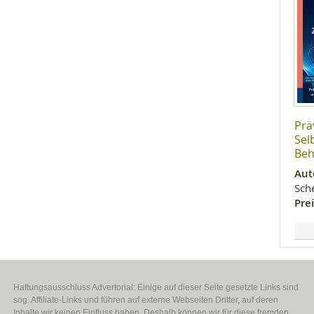
Prä
Sel
Beh
Aut
Sch
Prei
Haftungsausschluss Advertorial: Einige auf dieser Seite gesetzte Links sind
sog. Affiliate-Links und führen auf externe Webseiten Dritter, auf deren
Inhalte wir keinen Einfluss haben. Deshalb können wir für diese fremden