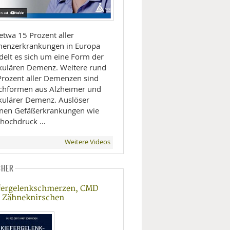
etwa 15 Prozent aller
enzerkrankungen in Europa
delt es sich um eine Form der
kulären Demenz. Weitere rund
Prozent aller Demenzen sind
chformen aus Alzheimer und
kulärer Demenz. Auslöser
nen Gefäßerkrankungen wie
thochdruck …
Weitere Videos
CHER
fergelenkschmerzen, CMD
 Zähneknirschen