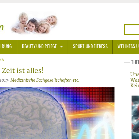
HRUNG
BEAUTY UND PFLEGE
SPORT UND FITNESS
WELLNESS U
N
MA
SONNENSCHUTZ
THE
eit ist alles!
Uns
A THERAPIE
War
.2017•
Medizinische Fachgesellschaften etc.
Kei
BLÜTEN
TEINE - HEILSTEINE
OPATHIE
ORNISCHE BLÜTEN
T