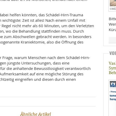
©M
dabei helfen könnten, das Schädel-Hirn-Trauma
Bit
 wichtigste: Zeit ist alles! Nach einem Unfall mit
Wei
r Regel nicht mehr als 60 Minuten, um den Verletzten
Kür
ren, wo die Behandlung stattfinden muss. Durch
e zum Abschwellen gebracht werden. In besonders
sogenannte Kraniektomie, also die Öffnung des
VID
der Frage, warum Menschen nach dem Schädel-Hirn-
igen jüngste Untersuchungen, dass eine
Vas
Sy
ür die anhaltende Bewusstlosigkeit verantwortlich
Beh
 Aufmerksamkeit auf eine mögliche Störung des
htzeitig eingreifen und diesen durch einen
Ähnliche Artikel