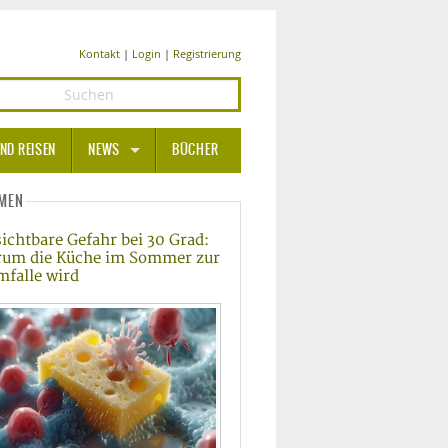
Kontakt
|
Login
|
Registrierung
ND REISEN
NEWS
BÜCHER
GESUNDHEIT
MEN
ichtbare Gefahr bei 30 Grad:
MEDIZIN UND PHARMA
um die Küche im Sommer zur
mfalle wird
ERNÄHRUNG
BEAUTY UND PFLEGE
SPORT UND FITNESS
WELLNESS UND REISEN