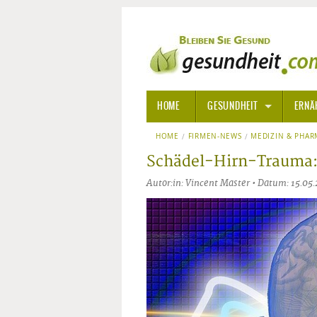
HOME
GESUNDHEIT
ERNÄ
HOME
FIRMEN-NEWS
ALLGEMEINE INFORMATIONE
MEDIZIN & PHAR
Schädel-Hirn-Trauma: Z
ALTERNATIVE HEILWEISEN
AROM
Autor:in: Vincent Master • Datum: 15.05
ALTERNATIVE MEDIZIN
BACH
ARZNEI- UND HEILMITTEL
EDELS
GIFTSTOFFE
HOMÖ
KRANKHEITEN VON A-Z
KALIF
ANGS