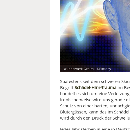
MEDIZINISCHE FACHBEGRIFF
NATU
MUND UND ZÄHNE
PRÄVENTION UND ALTER
SYMPTOME UND DIAGNOSE
VITAMINE UND MINERALSTO
Wunderwerk Gehirn - ©Pixabay
WISSENSCHAFT UND FORS
Spätestens seit dem schweren Skiu
Schädel-Hirn-Trauma
Begriff
im Bew
handelt es sich um eine Verletzung 
Ironischerweise wird uns gerade d
Schutz von einer harten, unnachgi
Blutergüssen, kann das im Schädel
wird durch den Druck der Schwellu
Jedes Jahr sterben alleine in Deu