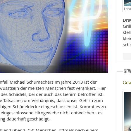
E
RHEILKUNDE
Lebe
Dra
Gril
ste
kle
sch
FFE
GEW
CHUNG
nfall Michael Schumachers im Jahre 2013 ist der
Gew
usstsein der meisten Menschen fest verankert. Hier
des Schädels, bei der auch das Gehirn betroffen ist.
ie Tatsache zum Verhängnis, dass unser Gehirn zum
ebigen Schädeldecke eingeschlossen ist. Kommt es zu
 eingeschlossene Hirngewebe nicht entweichen - es
ng dauerhaft geschädigt.
tschland über 2.750 Menschen, oftmals nach einem