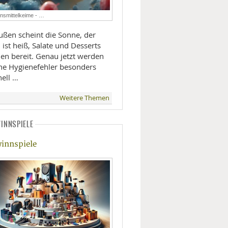
LIFESTYLE
nsmittelkeime - …
ußen scheint die Sonne, der
MOBILITÄT
l ist heiß, Salate und Desserts
hen bereit. Genau jetzt werden
ine Hygienefehler besonders
nell …
Weitere Themen
INNSPIELE
innspiele