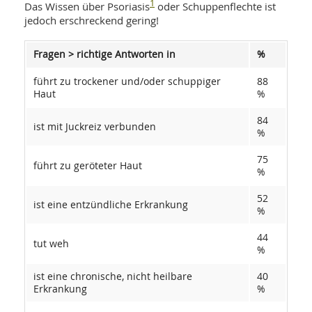
SY
1
Das Wissen über Psoriasis
oder Schuppenflechte ist
UN
LIF
jedoch erschreckend gering!
DI
MOB
VIT
Fragen > richtige Antworten in
%
UN
MI
führt zu trockener und/oder schuppiger
88
Haut
%
WI
UN
84
FO
ist mit Juckreiz verbunden
%
75
führt zu geröteter Haut
%
52
ist eine entzündliche Erkrankung
%
44
tut weh
%
ist eine chronische, nicht heilbare
40
Erkrankung
%