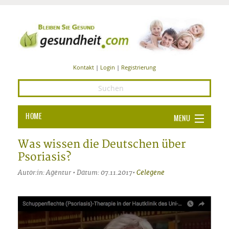
Kontakt
|
Login
|
Registrierung
HOME
MENU
Ba
GESUNDHEIT
Was wissen die Deutschen über
Psoriasis?
GE
ERNÄHRUNG
Autor:in: Agentur • Datum: 07.11.2017•
Celegene
ALL
IN
Ba
BEAUTY UND PFLEGE
Ba
ALT
BE
SPORT UND FITNESS
HEI
UN
AL
PFL
HE
ALT