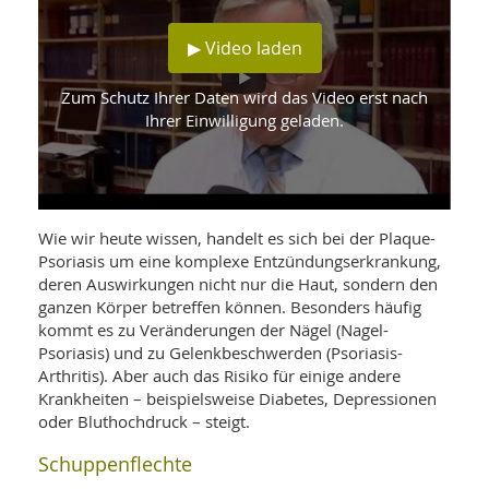
WELLNESS UND REISEN
SO
MED
AR
Ba
▶ Video laden
NEWS
TH
ARZ
UN
NE
BA
HEI
Zum Schutz Ihrer Daten wird das Video erst nach
BÜCHER
Ihrer Einwilligung geladen.
GE
EDE
GIF
-
MED
HEI
Ba
KR
UN
VO
PH
HO
KR
A-
VO
Z
Wie wir heute wissen, handelt es sich bei der Plaque-
ER
KA
A-
Psoriasis um eine komplexe Entzündungserkrankung,
BL
Z
MED
BE
deren Auswirkungen nicht nur die Haut, sondern den
FAC
UN
ganzen Körper betreffen können. Besonders häufig
NA
AN
PFL
kommt es zu Veränderungen der Nägel (Nagel-
MU
Psoriasis) und zu Gelenkbeschwerden (Psoriasis-
UN
SP
ZÄ
Arthritis). Aber auch das Risiko für einige andere
UN
FIT
Krankheiten – beispielsweise Diabetes, Depressionen
PR
oder Bluthochdruck – steigt.
UN
WE
ALT
UN
Schuppenflechte
REI