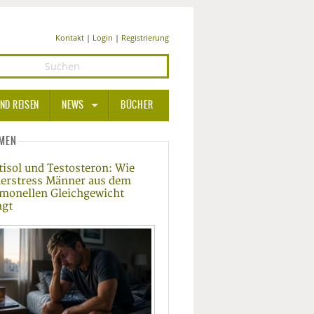
Kontakt
|
Login
|
Registrierung
ND REISEN
NEWS
BÜCHER
GESUNDHEIT
MEN
tisol und Testosteron: Wie
MEDIZIN UND PHARMA
erstress Männer aus dem
monellen Gleichgewicht
ERNÄHRUNG
ngt
BEAUTY UND PFLEGE
SPORT UND FITNESS
WELLNESS UND REISEN