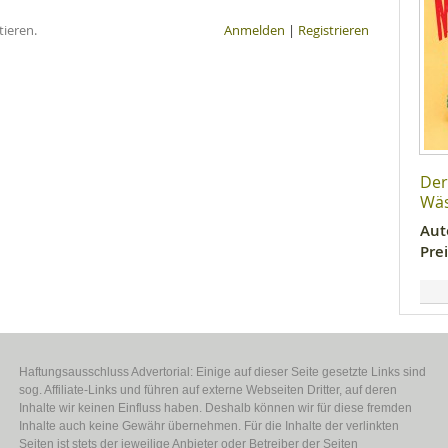
ieren.
Anmelden
|
Registrieren
Der
Wä
Aut
Prei
Haftungsausschluss Advertorial: Einige auf dieser Seite gesetzte Links sind
sog. Affiliate-Links und führen auf externe Webseiten Dritter, auf deren
Inhalte wir keinen Einfluss haben. Deshalb können wir für diese fremden
Inhalte auch keine Gewähr übernehmen. Für die Inhalte der verlinkten
Seiten ist stets der jeweilige Anbieter oder Betreiber der Seiten