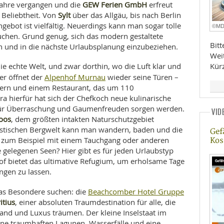
GEW Ferien GmbH
 Jahre vergangen und die
erfreut
Sylt
 Beliebtheit. Von
über das Allgäu, bis nach Berlin
gebot ist vielfältig. Neuerdings kann man sogar tolle
©M
chen. Grund genug, sich das modern gestaltete
Bit
 und in die nächste Urlaubsplanung einzubeziehen.
Wei
ie echte Welt, und zwar dorthin, wo die Luft klar und
Kür
Alpenhof Murnau
er öffnet der
wieder seine Türen –
ern und einem Restaurant, das um 110
a hierfür hat sich der Chefkoch neue kulinarische
ie für Überraschung und Gaumenfreuden sorgen werden.
VID
oos
, dem größten intakten Naturschutzgebiet
tastischen Bergwelt kann man wandern, baden und die
Gef
s zum Beispiel mit einem Tauchgang oder anderen
Kos
 gelegenen Seen? Hier gibt es für jeden Urlaubstyp
of bietet das ultimative Refugium, um erholsame Tage
ngen zu lassen.
Beachcomber Hotel Gruppe
 das Besondere suchen: die
itius
, einer absoluten Traumdestination für alle, die
and und Luxus träumen. Der kleine Inselstaat im
eine traumhaften Lagunen, Wasserfälle und eine