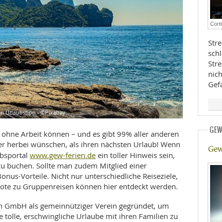
E
RHEILKUNDE
Cort
Stre
sch
Str
nic
Gef
FFE
en Urlaubstipp - ©Pixabay
GEW
CHUNG
g ohne Arbeit können – und es gibt 99% aller anderen
her herbei wünschen, als ihren nächsten Urlaub! Wenn
Gew
www.gew-ferien.de
ubsportal
ein toller Hinweis sein,
zu buchen. Sollte man zudem Mitglied einer
onus-Vorteile. Nicht nur unterschiedliche Reiseziele,
te zu Gruppenreisen können hier entdeckt werden.
n GmbH als gemeinnütziger Verein gegründet, um
tolle, erschwingliche Urlaube mit ihren Familien zu