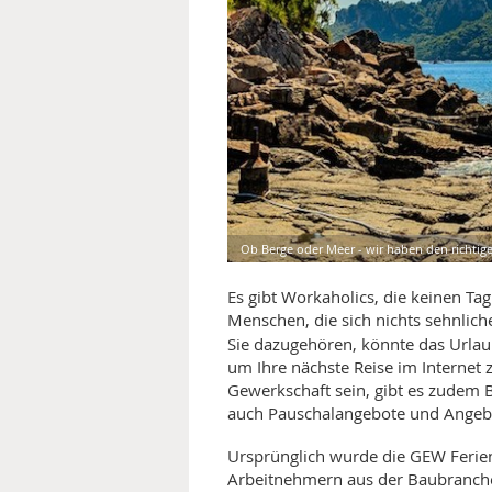
MEDIZINISCHE FACHBEGRIFF
NATU
MUND UND ZÄHNE
PRÄVENTION UND ALTER
SYMPTOME UND DIAGNOSE
VITAMINE UND MINERALSTO
Ob Berge oder Meer - wir haben den richtig
WISSENSCHAFT UND FORS
Es gibt Workaholics, die keinen Ta
Menschen, die sich nichts sehnlic
Sie dazugehören, könnte das Urla
um Ihre nächste Reise im Internet 
Gewerkschaft sein, gibt es zudem B
auch Pauschalangebote und Angebo
Ursprünglich wurde die GEW Ferie
Arbeitnehmern aus der Baubranche 