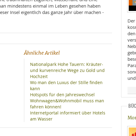
man mindestens einmal im Leben gesehen haben
ser Insel eigentlich das ganze Jahr über machen -
Der
kos
den
ver
Neb
gebr
Ähnliche Artikel
bes
Nationalpark Hohe Tauern: Kräuter-
Par
und kurvenreiche Wege zu Gold und
son
Hochzeit
und
Wo man den Luxus der Stille finden
kann
Hotspots für den Jahreswechsel
Wohnwagen&Wohnmobil muss man
BÜ
fahren können!
Internetportal informiert über Hotels
Mon
am Wasser