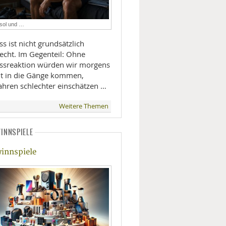
LIFESTYLE
isol und …
MOBILITÄT
ss ist nicht grundsätzlich
lecht. Im Gegenteil: Ohne
essreaktion würden wir morgens
ht in die Gänge kommen,
ahren schlechter einschätzen …
Weitere Themen
INNSPIELE
innspiele