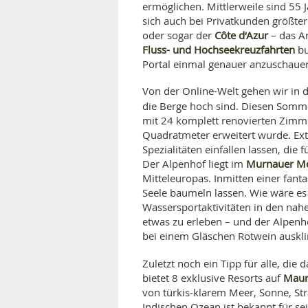
ermöglichen. Mittlerweile sind 55
sich auch bei Privatkunden größter
Côte d‘Azur
oder sogar der
– das An
Fluss- und Hochseekreuzfahrten
bu
Portal einmal genauer anzuschauen
Von der Online-Welt gehen wir in d
die Berge hoch sind. Diesen Somm
mit 24 komplett renovierten Zimm
Quadratmeter erweitert wurde. Extr
Spezialitäten einfallen lassen, d
Murnauer M
Der Alpenhof liegt im
Mitteleuropas. Inmitten einer fan
Seele baumeln lassen. Wie wäre e
Wassersportaktivitäten in den nahe
etwas zu erleben – und der Alpenh
bei einem Gläschen Rotwein auskli
Zuletzt noch ein Tipp für alle, die
Maur
bietet 8 exklusive Resorts auf
von türkis-klarem Meer, Sonne, Str
Indischen Ozean ist bekannt für s