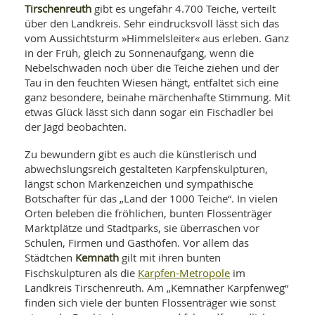
SY
Tirschenreuth
gibt es ungefähr 4.700 Teiche, verteilt
UN
LIF
über den Landkreis. Sehr eindrucksvoll lässt sich das
DI
vom Aussichtsturm »Himmelsleiter« aus erleben. Ganz
MOB
VIT
in der Früh, gleich zu Sonnenaufgang, wenn die
UN
Nebelschwaden noch über die Teiche ziehen und der
MI
Tau in den feuchten Wiesen hängt, entfaltet sich eine
ganz besondere, beinahe märchenhafte Stimmung. Mit
WI
etwas Glück lässt sich dann sogar ein Fischadler bei
UN
der Jagd beobachten.
FO
Zu bewundern gibt es auch die künstlerisch und
abwechslungsreich gestalteten Karpfenskulpturen,
längst schon Markenzeichen und sympathische
Botschafter für das „Land der 1000 Teiche“. In vielen
Orten beleben die fröhlichen, bunten Flossenträger
Marktplätze und Stadtparks, sie überraschen vor
Schulen, Firmen und Gasthöfen. Vor allem das
Kemnath
Städtchen
gilt mit ihren bunten
Karpfen-Metropole
Fischskulpturen als die
im
Landkreis Tirschenreuth. Am „Kemnather Karpfenweg“
finden sich viele der bunten Flossenträger wie sonst