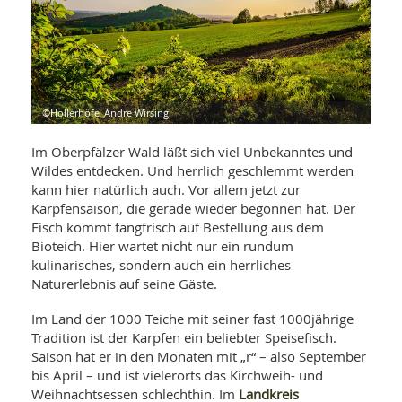
WELLNESS UND REISEN
SO
MED
AR
Ba
NEWS
TH
ARZ
UN
NE
BA
HEI
BÜCHER
GE
EDE
GIF
©Hollerhöfe_Andre Wirsing
-
MED
HEI
Ba
KR
UN
Im Oberpfälzer Wald läßt sich viel Unbekanntes und
VO
PH
Wildes entdecken. Und herrlich geschlemmt werden
HO
KR
A-
kann hier natürlich auch. Vor allem jetzt zur
VO
Z
ER
KA
Karpfensaison, die gerade wieder begonnen hat. Der
A-
BL
Z
MED
Fisch kommt fangfrisch auf Bestellung aus dem
BE
FAC
UN
Bioteich. Hier wartet nicht nur ein rundum
NA
AN
PFL
kulinarisches, sondern auch ein herrliches
MU
Naturerlebnis auf seine Gäste.
UN
SP
ZÄ
UN
Im Land der 1000 Teiche mit seiner fast 1000jährige
FIT
Tradition ist der Karpfen ein beliebter Speisefisch.
PR
UN
Saison hat er in den Monaten mit „r“ – also September
WE
ALT
UN
bis April – und ist vielerorts das Kirchweih- und
REI
Landkreis
Weihnachtsessen schlechthin. Im