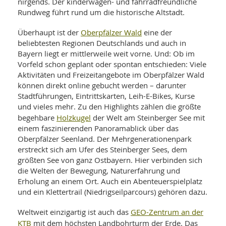
nirgends. Der kinderwagen- und fahrradfreundliche
Rundweg führt rund um die historische Altstadt.
Oberpfälzer Wald
Überhaupt ist der
eine der
beliebtesten Regionen Deutschlands und auch in
Bayern liegt er mittlerweile weit vorne. Und: Ob im
Vorfeld schon geplant oder spontan entschieden: Viele
Aktivitäten und Freizeitangebote im Oberpfälzer Wald
können direkt online gebucht werden – darunter
Stadtführungen, Eintrittskarten, Leih-E-Bikes, Kurse
und vieles mehr. Zu den Highlights zählen die größte
Holzkugel
begehbare
der Welt am Steinberger See mit
einem faszinierenden Panoramablick über das
Oberpfälzer Seenland. Der Mehrgenerationenpark
erstreckt sich am Ufer des Steinberger Sees, dem
größten See von ganz Ostbayern. Hier verbinden sich
die Welten der Bewegung, Naturerfahrung und
Erholung an einem Ort. Auch ein Abenteuerspielplatz
und ein Klettertrail (Niedrigseilparcours) gehören dazu.
GEO-Zentrum an der
Weltweit einzigartig ist auch das
KTB
mit dem höchsten Landbohrturm der Erde. Das