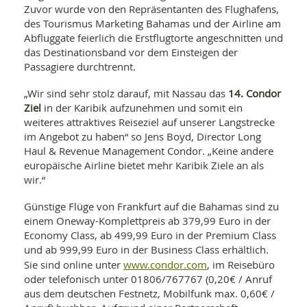
SY
Zuvor wurde von den Repräsentanten des Flughafens,
UN
LIF
des Tourismus Marketing Bahamas und der Airline am
DI
Abfluggate feierlich die Erstflugtorte angeschnitten und
MOB
VIT
das Destinationsband vor dem Einsteigen der
UN
Passagiere durchtrennt.
MI
14. Condor
„Wir sind sehr stolz darauf, mit Nassau das
WI
Ziel
in der Karibik aufzunehmen und somit ein
UN
weiteres attraktives Reiseziel auf unserer Langstrecke
FO
im Angebot zu haben“ so Jens Boyd, Director Long
Haul & Revenue Management Condor. „Keine andere
europäische Airline bietet mehr Karibik Ziele an als
wir.“
Günstige Flüge von Frankfurt auf die Bahamas sind zu
einem Oneway-Komplettpreis ab 379,99 Euro in der
Economy Class, ab 499,99 Euro in der Premium Class
und ab 999,99 Euro in der Business Class erhältlich.
www.condor.com
Sie sind online unter
, im Reisebüro
oder telefonisch unter 01806/767767 (0,20€ / Anruf
aus dem deutschen Festnetz, Mobilfunk max. 0,60€ /