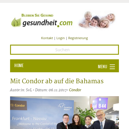
Kontakt
|
Login
|
Registrierung
HOME
MENU
Ba
GESUNDHEIT
Mit Condor ab auf die Bahamas
GE
Autor:in: SvL • Datum: 06.11.2017•
Condor
ERNÄHRUNG
ALL
IN
Ba
BEAUTY UND PFLEGE
Ba
ALT
BE
SPORT UND FITNESS
HEI
UN
AL
PFL
HE
ALT