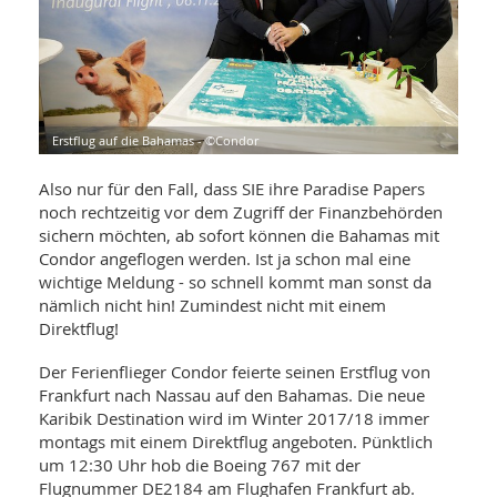
WELLNESS UND REISEN
SO
MED
AR
Ba
NEWS
TH
ARZ
UN
NE
BA
HEI
BÜCHER
GE
EDE
GIF
Erstflug auf die Bahamas - ©Condor
-
MED
HEI
Ba
KR
UN
Also nur für den Fall, dass SIE ihre Paradise Papers
VO
PH
noch rechtzeitig vor dem Zugriff der Finanzbehörden
HO
KR
A-
sichern möchten, ab sofort können die Bahamas mit
VO
Z
ER
KA
A-
Condor angeflogen werden. Ist ja schon mal eine
BL
Z
MED
wichtige Meldung - so schnell kommt man sonst da
BE
FAC
UN
nämlich nicht hin! Zumindest nicht mit einem
NA
AN
PFL
Direktflug!
MU
UN
SP
Der Ferienflieger Condor feierte seinen Erstflug von
ZÄ
UN
Frankfurt nach Nassau auf den Bahamas. Die neue
FIT
Karibik Destination wird im Winter 2017/18 immer
PR
UN
montags mit einem Direktflug angeboten. Pünktlich
WE
ALT
UN
um 12:30 Uhr hob die Boeing 767 mit der
REI
Flugnummer DE2184 am Flughafen Frankfurt ab.