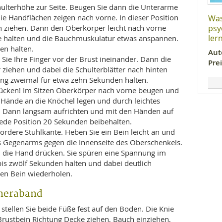
hulterhöhe zur Seite. Beugen Sie dann die Unterarme
Was
ie Handflächen zeigen nach vorne. In dieser Position
psy
n ziehen. Dann den Oberkörper leicht nach vorne
ler
e halten und die Bauchmuskulatur etwas anspannen.
en halten.
Aut
ie Ihre Finger vor der Brust ineinander. Dann die
Prei
ziehen und dabei die Schulterblätter nach hinten
g zweimal für etwa zehn Sekunden halten.
Rücken! Im Sitzen Oberkörper nach vorne beugen und
Hände an die Knöchel legen und durch leichtes
. Dann langsam aufrichten und mit den Händen auf
ede Position 20 Sekunden beibehalten.
vordere Stuhlkante. Heben Sie ein Bein leicht an und
s Gegenarms gegen die Innenseite des Oberschenkels.
n die Hand drücken. Sie spüren eine Spannung im
bis zwölf Sekunden halten und dabei deutlich
en Bein wiederholen.
heraband
 stellen Sie beide Füße fest auf den Boden. Die Knie
Brustbein Richtung Decke ziehen, Bauch einziehen,