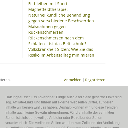
Fit bleiben mit Sport!
Magnetfeldtherapie:
Naturheilkundliche Behandlung
gegen verschiedene Beschwerden
Maßnahmen gegen
Rückenschmerzen
Rückenschmerzen nach dem
Schlafen – ist das Bett schuld?
Volkskrankheit Sitzen: Wie Sie das
Risiko im Arbeitsalltag minimieren
ieren.
Anmelden
|
Registrieren
Haftungsausschluss Advertorial: Einige auf dieser Seite gesetzte Links sind
sog. Affiliate-Links und führen auf externe Webseiten Dritter, auf deren
Inhalte wir keinen Einfluss haben. Deshalb können wir für diese fremden
Inhalte auch keine Gewähr übernehmen. Für die Inhalte der verlinkten
Seiten ist stets der jeweilige Anbieter oder Betreiber der Seiten
verantwortlich. Die verlinkten Seiten wurden zum Zeitpunkt der Verlinkung
auf mögliche Rechtsverstöße überprüft. Rechtswidrige Inhalte waren zum