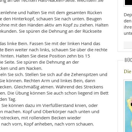
ng an der rechten Hals-Nacken-Seite. Wechseln Sie
ückenlehne und halten Sie mit dem gesamten Rücken
Dep
e den Hinterkopf, schauen Sie nach unten. Beugen
den 
, ohne mit den Händen aktiv am Kopf zu ziehen. Halten
ihr
Sekunden. Sie spüren die Dehnung an der Rückseite
unt
das linke Bein. Fassen Sie mit der linken Hand das
te Bein weiter nach links, schauen Sie über die rechte
hinten. Halten Sie diese Position zehn bis 15
BÜ
e Seite. Sie spüren die Dehnung an der
ücken und am Nacken.
Die
eln Sie sich. Stellen Sie sich auf die Zehenspitzen und
 Sie können. Rechten Arm und linkes Bein, dann
trecken. Gleichmäßig atmen. Während des Streckens
n. Die Übung können Sie auch schon liegend im Bett
den Tag.
 Sie können dazu im Vierfüßlerstand knien, oder
en machen. Kopf und Oberkörper nach unten und
hstrecken, mit rollendem Becken wieder
nach vorn, Kopf anheben, nach vorn schauen.
.