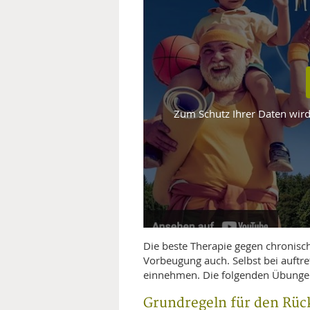
MEDIZINISCHE FACHBEGRIFF
NATU
MUND UND ZÄHNE
PRÄVENTION UND ALTER
Zum Schutz Ihrer Daten wird 
SYMPTOME UND DIAGNOSE
VITAMINE UND MINERALSTO
WISSENSCHAFT UND FORS
Die beste Therapie gegen chronis
Vorbeugung auch. Selbst bei auft
einnehmen. Die folgenden Übungen
Grundregeln für den Rüc