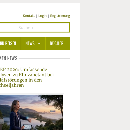
Kontakt
|
Login
|
Registrierung
ND REISEN
NEWS
BÜCHER
GESUNDHEIT
MEN-NEWS
EP 2026: Umfassende
MEDIZIN UND PHARMA
lysen zu Elinzanetant bei
lafstörungen in den
ERNÄHRUNG
hseljahren
BEAUTY UND PFLEGE
SPORT UND FITNESS
WELLNESS UND REISEN