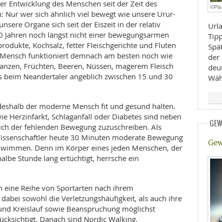
der Entwicklung des Menschen seit der Zeit des
©Pi
 Nur wer sich ähnlich viel bewegt wie unsere Urur-
E
RHEILKUNDE
nsere Organe sich seit der Eiszeit in der relativ
Urla
0 Jahren noch längst nicht einer bewegungsarmen
Tip
rodukte, Kochsalz, fetter Fleischgerichte und Fluten
Spä
 Mensch funktioniert demnach am besten noch wie
der 
anzen, Früchten, Beeren, Nüssen, magerem Fleisch
deut
beim Neandertaler angeblich zwischen 15 und 30
Wäh
deshalb der moderne Mensch fit und gesund halten.
FFE
wie Herzinfarkt, Schlaganfall oder Diabetes sind neben
GEW
ich der fehlenden Bewegung zuzuschreiben. Als
CHUNG
issenschaftler heute 30 Minuten moderate Bewegung
Gew
hwimmen. Denn im Körper eines jeden Menschen, der
halbe Stunde lang ertüchtigt, herrsche ein
n eine Reihe von Sportarten nach ihrem
 dabei sowohl die Verletzungshäufigkeit, als auch ihre
und Kreislauf sowie Beanspruchung möglichst
cksichtigt. Danach sind Nordic Walking,