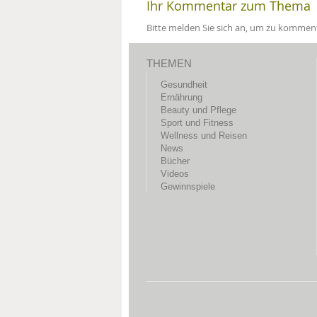
Ihr Kommentar zum Thema
Bitte melden Sie sich an, um zu komment
THEMEN
Gesundheit
Ernährung
Beauty und Pflege
Sport und Fitness
Wellness und Reisen
News
Bücher
Videos
Gewinnspiele