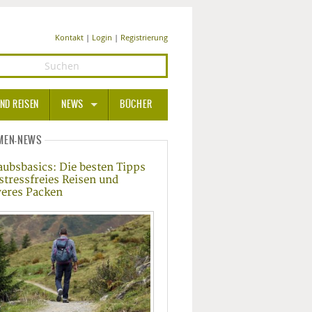
Kontakt
|
Login
|
Registrierung
ND REISEN
NEWS
BÜCHER
GESUNDHEIT
MEN-NEWS
aubsbasics: Die besten Tipps
MEDIZIN UND PHARMA
 stressfreies Reisen und
veres Packen
ERNÄHRUNG
BEAUTY UND PFLEGE
SPORT UND FITNESS
WELLNESS UND REISEN