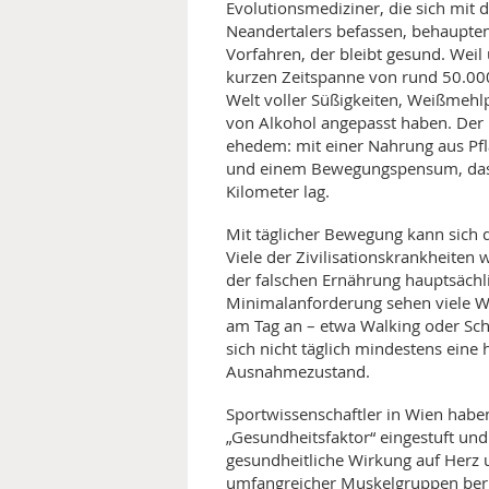
Evolutionsmediziner, die sich mit 
Neandertalers befassen, behaupten:
MEDIZINISCHE FACHBEGRIFF
NATU
Vorfahren, der bleibt gesund. Weil u
kurzen Zeitspanne von rund 50.00
MUND UND ZÄHNE
Welt voller Süßigkeiten, Weißmehlp
von Alkohol angepasst haben. Der
PRÄVENTION UND ALTER
ehedem: mit einer Nahrung aus Pfl
und einem Bewegungspensum, das 
SYMPTOME UND DIAGNOSE
Kilometer lag.
Mit täglicher Bewegung kann sich 
VITAMINE UND MINERALSTO
Viele der Zivilisationskrankheiten 
der falschen Ernährung hauptsächl
WISSENSCHAFT UND FORS
Minimalanforderung sehen viele W
am Tag an – etwa Walking oder Sc
sich nicht täglich mindestens eine 
Ausnahmezustand.
Sportwissenschaftler in Wien habe
„Gesundheitsfaktor“ eingestuft und
gesundheitliche Wirkung auf Herz 
umfangreicher Muskelgruppen berü