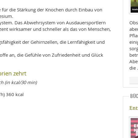
e für die Stärkung der Knochen durch Einbau von
esium.
Obs
ystem. Das Abwehrsystem von Ausdauersportlern
abe
ozent wirksamer und schneller als das von Menschen,
Pfla
eini
fähigkeit der Gehirnzellen, die Lernfähigkeit und
sor
bet
ffe an, die Gefühle von Zufriedenheit und Glück
Abe
die
rien zehrt
 (in kcal/30 min)
/h) 360 kcal
BÜ
En