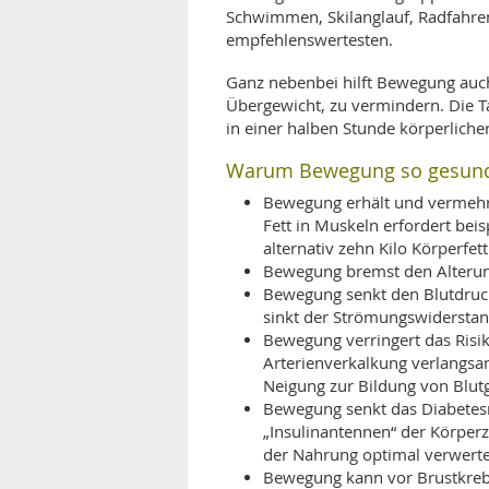
Schwimmen, Skilanglauf, Radfahren
empfehlenswertesten.
Ganz nebenbei hilft Bewegung auc
Übergewicht, zu vermindern. Die Tab
in einer halben Stunde körperliche
Warum Bewegung so gesund
Bewegung erhält und vermehr
Fett in Muskeln erfordert bei
alternativ zehn Kilo Körperfe
Bewegung bremst den Alterun
Bewegung senkt den Blutdruck
sinkt der Strömungswiderstand
Bewegung verringert das Risiko
Arterienverkalkung verlangsame
Neigung zur Bildung von Blutg
Bewegung senkt das Diabetesri
„Insulinantennen“ der Körper
der Nahrung optimal verwerte
Bewegung kann vor Brustkre