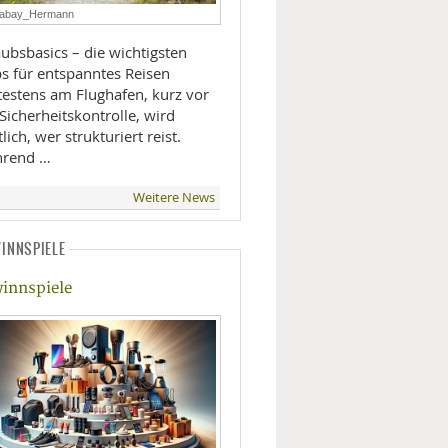
xabay_Hermann
LIFESTYLE
ubsbasics – die wichtigsten
ps für entspanntes Reisen
MOBILITÄT
testens am Flughafen, kurz vor
Sicherheitskontrolle, wird
lich, wer strukturiert reist.
rend …
Weitere News
INNSPIELE
innspiele