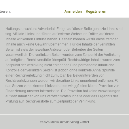
ieren.
Anmelden
|
Registrieren
Haftungsausschluss Advertorial: Einige auf dieser Seite gesetzte Links sind
sog. Affiliate-Links und führen auf externe Webseiten Dritter, auf deren
Inhalte wir keinen Einfluss haben. Deshalb können wir für diese fremden
Inhalte auch keine Gewähr übernehmen. Für die Inhalte der verlinkten
Seiten ist stets der jeweilige Anbieter oder Betreiber der Seiten
verantwortlich. Die verlinkten Seiten wurden zum Zeitpunkt der Verlinkung
auf mögliche Rechtsverstöße überprüft. Rechtswidrige Inhalte waren zum
Zeitpunkt der Verlinkung nicht erkennbar. Eine permanente inhaltliche
Kontrolle der verlinkten Seiten ist jedoch ohne konkrete Anhaltspunkte
einer Rechtsverletzung nicht zumutbar. Bei Bekanntwerden von
Rechtsverletzungen werden wir derartige Links umgehend entfernen. Für
das Setzen von externen Links erhalten wir ggf. eine kleine Provision zur
Finanzierung unserer Internetseite. Die Provision hat keine Auswirkungen
auf den Inhalt der von uns veröffentlichten Inhalte oder das Ergebnis der
Prüfung auf Rechtsverstöße zum Zeitpunkt der Verlinkung.
©2026 MediaDomain Verlag GmbH