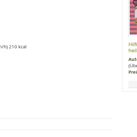
l
Hil
m/h) 210 kcal
hei
Aut
(Übe
Prei