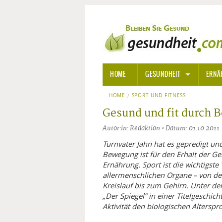
HOME
GESUNDHEIT
ERNÄ
HOME
SPORT UND FITNESS
ALLGEMEINE INFORMATIONE
Gesund und fit durch 
ALTERNATIVE HEILWEISEN
AROM
Autor:in: Redaktion • Datum: 01.10.2011
ALTERNATIVE MEDIZIN
BACH
Turnvater Jahn hat es gepredigt u
Bewegung ist für den Erhalt der G
Ernährung. Sport ist die wichtigst
ARZNEI- UND HEILMITTEL
EDELS
allermenschlichen Organe – von d
Kreislauf bis zum Gehirn. Unter dem
GIFTSTOFFE
HOMÖ
„Der Spiegel” in einer Titelgeschi
Aktivität den biologischen Alterspr
KRANKHEITEN VON A-Z
KALIF
ANGS