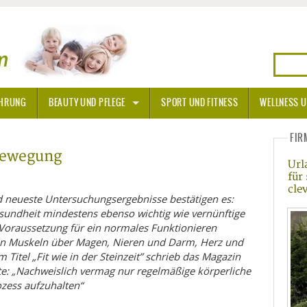
HRUNG
BEAUTY UND PFLEGE
SPORT UND FITNESS
WELLNESS U
N
SONNENSCHUTZ
FIR
Bewegung
Url
A THERAPIE
für
cle
BLÜTEN
nd neueste Untersuchungsergebnisse bestätigen es:
esundheit mindestens ebenso wichtig wie vernünftige
e Voraussetzung für ein normales Funktionieren
TEINE - HEILSTEINE
en Muskeln über Magen, Nieren und Darm, Herz und
 Titel „Fit wie in der Steinzeit” schrieb das Magazin
OPATHIE
chte: „Nachweislich vermag nur regelmäßige körperliche
ozess aufzuhalten“
ORNISCHE BLÜTEN
T