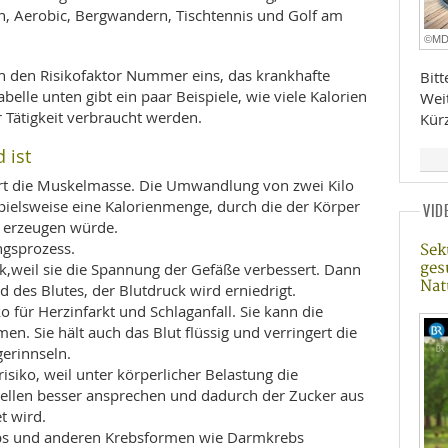
, Aerobic, Bergwandern, Tischtennis und Golf am
©M
h den Risikofaktor Nummer eins, das krankhafte
Bit
elle unten gibt ein paar Beispiele, wie viele Kalorien
Wei
r Tätigkeit verbraucht werden.
Kür
 ist
t die Muskelmasse. Die Umwandlung von zwei Kilo
spielsweise eine Kalorienmenge, durch die der Körper
VID
tt erzeugen würde.
gsprozess.
Sek
ges
,weil sie die Spannung der Gefäße verbessert. Dann
Nat
 des Blutes, der Blutdruck wird erniedrigt.
 für Herzinfarkt und Schlaganfall. Sie kann die
n. Sie hält auch das Blut flüssig und verringert die
erinnseln.
siko, weil unter körperlicher Belastung die
zellen besser ansprechen und dadurch der Zucker aus
t wird.
bs und anderen Krebsformen wie Darmkrebs