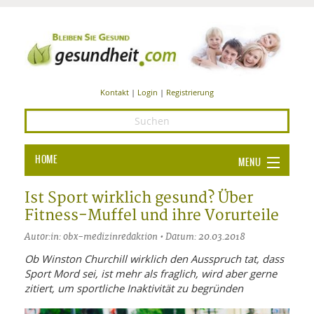
Kontakt
|
Login
|
Registrierung
HOME
MENU
Ba
GESUNDHEIT
Ist Sport wirklich gesund? Über
Fitness-Muffel und ihre Vorurteile
GE
ERNÄHRUNG
Autor:in: obx-medizinredaktion • Datum: 20.03.2018
ALL
IN
Ba
BEAUTY UND PFLEGE
Ob Winston Churchill wirklich den Ausspruch tat, dass
Sport Mord sei, ist mehr als fraglich, wird aber gerne
Ba
ALT
BE
SPORT UND FITNESS
HEI
UN
zitiert, um sportliche Inaktivität zu begründen
AL
PFL
HE
ALT