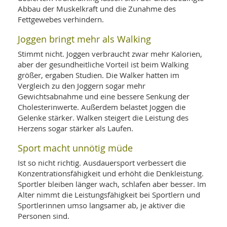
SY
Abbau der Muskelkraft und die Zunahme des
UN
LIF
DI
Fettgewebes verhindern.
MOB
VIT
Joggen bringt mehr als Walking
UN
Stimmt nicht. Joggen verbraucht zwar mehr Kalorien,
MI
aber der gesundheitliche Vorteil ist beim Walking
WI
größer, ergaben Studien. Die Walker hatten im
UN
Vergleich zu den Joggern sogar mehr
FO
Gewichtsabnahme und eine bessere Senkung der
Cholesterinwerte. Außerdem belastet Joggen die
Gelenke stärker. Walken steigert die Leistung des
Herzens sogar stärker als Laufen.
Sport macht unnötig müde
Ist so nicht richtig. Ausdauersport verbessert die
Konzentrationsfähigkeit und erhöht die Denkleistung.
Sportler bleiben länger wach, schlafen aber besser. Im
Alter nimmt die Leistungsfähigkeit bei Sportlern und
Sportlerinnen umso langsamer ab, je aktiver die
Personen sind.