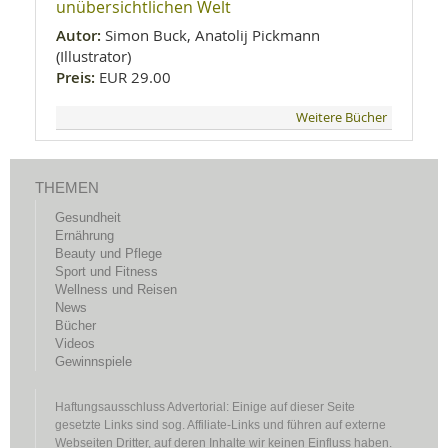
unübersichtlichen Welt
Autor:
Simon Buck, Anatolij Pickmann
(Illustrator)
Preis:
EUR 29.00
Weitere Bücher
THEMEN
Gesundheit
Ernährung
Beauty und Pflege
Sport und Fitness
Wellness und Reisen
News
Bücher
Videos
Gewinnspiele
Haftungsausschluss Advertorial: Einige auf dieser Seite
gesetzte Links sind sog. Affiliate-Links und führen auf externe
Webseiten Dritter, auf deren Inhalte wir keinen Einfluss haben.