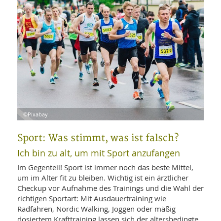
WELLNESS UND REISEN
SO
MED
AR
Ba
NEWS
TH
ARZ
UN
NE
BA
HEI
BÜCHER
GE
EDE
GIF
-
MED
HEI
Ba
KR
UN
VO
PH
HO
KR
A-
VO
Z
ER
KA
A-
©Pixabay
BL
Z
MED
BE
FAC
UN
Sport: Was stimmt, was ist falsch?
NA
AN
PFL
MU
Ich bin zu alt, um mit Sport anzufangen
UN
SP
Im Gegenteil! Sport ist immer noch das beste Mittel,
ZÄ
UN
um im Alter fit zu bleiben. Wichtig ist ein ärztlicher
FIT
PR
Checkup vor Aufnahme des Trainings und die Wahl der
UN
WE
richtigen Sportart: Mit Ausdauertraining wie
ALT
UN
Radfahren, Nordic Walking, Joggen oder mäßig
REI
dosiertem Krafttraining lassen sich der altersbedingte