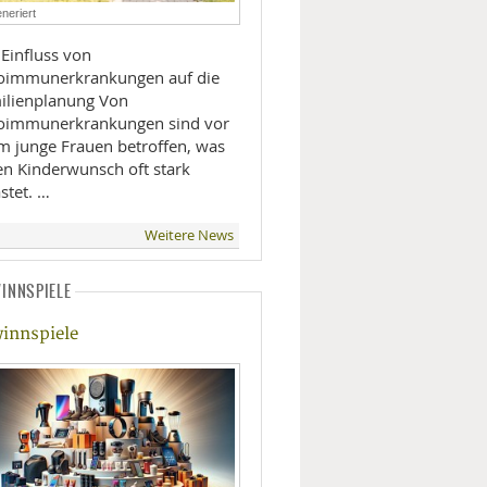
neriert
LIFESTYLE
 Einfluss von
oimmunerkrankungen auf die
MOBILITÄT
lienplanung Von
oimmunerkrankungen sind vor
em junge Frauen betroffen, was
en Kinderwunsch oft stark
stet. …
Weitere News
INNSPIELE
innspiele