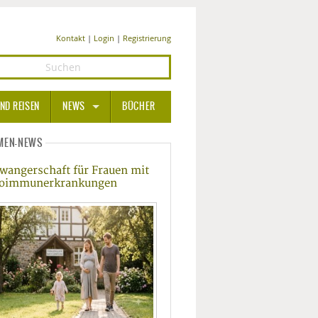
Kontakt
|
Login
|
Registrierung
ND REISEN
NEWS
BÜCHER
GESUNDHEIT
MEN-NEWS
wangerschaft für Frauen mit
MEDIZIN UND PHARMA
oimmunerkrankungen
ERNÄHRUNG
BEAUTY UND PFLEGE
SPORT UND FITNESS
WELLNESS UND REISEN