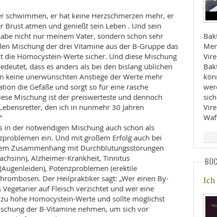
der schwimmen, er hat keine Herzschmerzen mehr, er
 Brust atmen und genießt sein Leben . Und sein
h habe nicht nur meinem Vater, sondern schon sehr
Bak
llen Mischung der drei Vitamine aus der B-Gruppe das
Men
kt die Homocystein-Werte sicher. Und diese Mischung
Vire
deutet, dass es anders als bei den bislang üblichen
Bak
n keine unerwünschten Anstiege der Werte mehr
kön
tion die Gefäße und sorgt so für eine rasche
wer
ese Mischung ist der preiswerteste und dennoch
sich
Lebensretter, den ich in nunmehr 30 Jahren
Vir
“
Waf
 es in der notwendigen Mischung auch schon als
Herzproblemen ein. Und mit großem Erfolg auch bei
barem Zusammenhang mit Durchblutungsstörungen
achsinn), Alzheimer-Krankheit, Tinnitus
BÜ
Augenleiden), Potenzproblemen (erektile
hrombosen. Der Heilpraktiker sagt: „Wer einen By-
Ich
s Vegetarier auf Fleisch verzichtet und wer eine
 zu hohe Homocystein-Werte und sollte möglichst
mischung der B-Vitamine nehmen, um sich vor