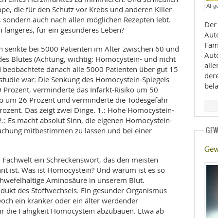
AI-ge
pe, die für den Schutz vor Krebs und anderen Killer-
E
RHEILKUNDE
, sondern auch nach allen möglichen Rezepten lebt.
Der
in längeres, für ein gesünderes Leben?
Aut
Fami
n senkte bei 5000 Patienten im Alter zwischen 60 und
Aut
es Blutes (Achtung, wichtig: Homocystein- und nicht
all
 beobachtete danach alle 5000 Patienten über gut 15
der
itstudie war: Die Senkung des Homocystein-Spiegels
bela
 Prozent, verminderte das Infarkt-Risiko um 50
iko um 26 Prozent und verminderte die Todesgefahr
FFE
rozent. Das zeigt zwei Dinge. 1.: Hohe Homocystein-
.: Es macht absolut Sinn, die eigenen Homocystein-
CHUNG
uchung mitbestimmen zu lassen und bei einer
GEW
Gew
 Fachwelt ein Schreckenswort, das den meisten
nt ist. Was ist Homocystein? Und warum ist es so
chwefelhaltige Aminosäure in unserem Blut.
odukt des Stoffwechsels. Ein gesunder Organismus
ch ein kranker oder ein älter werdender
r die Fähigkeit Homocystein abzubauen. Etwa ab