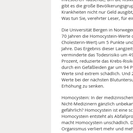
gibt es die große Bevölkerungsgrup
MEDIZINISCHE FACHBEGRIFF
NATU
Krankheiten nicht nur Geld ausgibt
Was tun Sie, verehrter Leser, für e
MUND UND ZÄHNE
Die Universität Bergen in Norwege
70 Jahren die Homocystein-Werte d
PRÄVENTION UND ALTER
Cholesterin-Wert) um 5 Punkte und
Jahre. Das Ergebnis dieser Langze
SYMPTOME UND DIAGNOSE
verminderte das Todesrisiko um 49
Prozent, reduzierte das Krebs-Ris
VITAMINE UND MINERALSTO
durch ein Gefäßleiden gar um 94 P
Werte sind extrem schädlich. Und 2
WISSENSCHAFT UND FORS
Werte bei der nächsten Blutunters
Erhöhung zu senken.
Homocystein: In der medizinischen
Nicht-Medizinern gänzlich unbekan
gefährlich? Homocystein ist eine s
Homocystein entsteht als Abfallpr
macht Homocystein unschädlich. Do
Organismus verliert mehr und meh