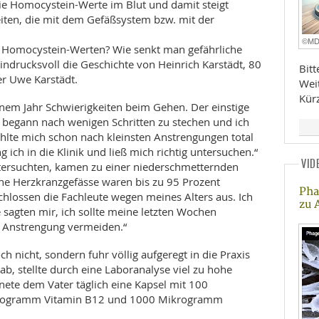
e Homocystein-Werte im Blut und damit steigt
eiten, die mit dem Gefäßsystem bzw. mit der
©M
n Homocystein-Werten? Wie senkt man gefährliche
ndrucksvoll die Geschichte von Heinrich Karstädt, 80
Bit
er Uwe Karstädt.
Wei
Kür
inem Jahr Schwierigkeiten beim Gehen. Der einstige
z begann nach wenigen Schritten zu stechen und ich
hlte mich schon nach kleinsten Anstrengungen total
ich in die Klinik und ließ mich richtig untersuchen.“
VID
untersuchten, kamen zu einer niederschmetternden
ine Herzkranzgefässe waren bis zu 95 Prozent
Pha
chlossen die Fachleute wegen meines Alters aus. Ich
zu 
sagten mir, ich sollte meine letzten Wochen
e Anstrengung vermeiden.“
ch nicht, sondern fuhr völlig aufgeregt in die Praxis
b, stellte durch eine Laboranalyse viel zu hohe
ete dem Vater täglich eine Kapsel mit 100
krogramm Vitamin B12 und 1000 Mikrogramm