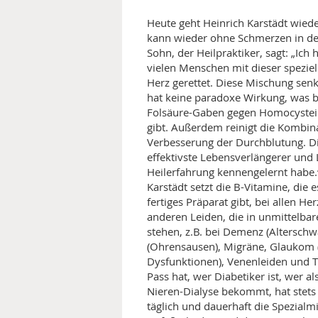
Heute geht Heinrich Karstädt wie
kann wieder ohne Schmerzen in der
Sohn, der Heilpraktiker, sagt: „Ic
vielen Menschen mit dieser spezie
Herz gerettet. Diese Mischung sen
hat keine paradoxe Wirkung, was be
Folsäure-Gaben gegen Homocystei
gibt. Außerdem reinigt die Kombina
Verbesserung der Durchblutung. Di
effektivste Lebensverlängerer und 
Heilerfahrung kennengelernt habe.
Karstädt setzt die B-Vitamine, die
fertiges Präparat gibt, bei allen 
anderen Leiden, die in unmittel
stehen, z.B. bei Demenz (Alterschw
(Ohrensausen), Migräne, Glaukom (
Dysfunktionen), Venenleiden und T
Pass hat, wer Diabetiker ist, wer al
Nieren-Dialyse bekommt, hat stets
täglich und dauerhaft die Spezial