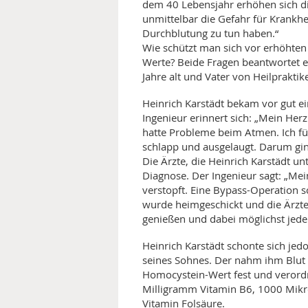
dem 40 Lebensjahr erhöhen sich di
unmittelbar die Gefahr für Krankh
Durchblutung zu tun haben.“
Wie schützt man sich vor erhöhte
Werte? Beide Fragen beantwortet ei
Jahre alt und Vater von Heilpraktik
Heinrich Karstädt bekam vor gut e
Ingenieur erinnert sich: „Mein Her
hatte Probleme beim Atmen. Ich fü
schlapp und ausgelaugt. Darum ging 
Die Ärzte, die Heinrich Karstädt 
Diagnose. Der Ingenieur sagt: „Me
verstopft. Eine Bypass-Operation s
wurde heimgeschickt und die Ärzte 
genießen und dabei möglichst jed
Heinrich Karstädt schonte sich jedo
seines Sohnes. Der nahm ihm Blut a
Homocystein-Wert fest und verordn
Milligramm Vitamin B6, 1000 Mi
Vitamin Folsäure.