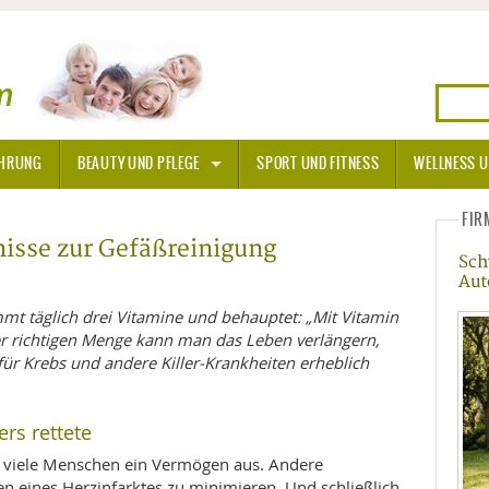
HRUNG
BEAUTY UND PFLEGE
SPORT UND FITNESS
WELLNESS U
N
SONNENSCHUTZ
FIR
nisse zur Gefäßreinigung
Sch
A THERAPIE
Aut
BLÜTEN
mt täglich drei Vitamine und behauptet: „Mit Vitamin
er richtigen Menge kann man das Leben verlängern,
für Krebs und andere Killer-Krankheiten erheblich
TEINE - HEILSTEINE
OPATHIE
rs rettete
 viele Menschen ein Vermögen aus. Andere
ORNISCHE BLÜTEN
T
en eines Herzinfarktes zu minimieren. Und schließlich