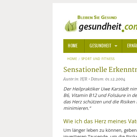
HOME
GESUNDHEIT
ERNÄ
HOME
SPORT UND FITNESS
ALLGEMEINE INFORMATIONE
Sensationelle Erkennt
ALTERNATIVE HEILWEISEN
AROM
Autor:in: HJR • Datum: 01.12.2004
ALTERNATIVE MEDIZIN
BACH
Der Heilpraktiker Uwe Karstädt nim
B6, Vitamin B12 und Folsäure in d
das Herz schützen und die Risiken 
ARZNEI- UND HEILMITTEL
EDELS
minimieren.“
GIFTSTOFFE
HOMÖ
Wie ich das Herz meines Vate
Um länger leben zu können, geben
KRANKHEITEN VON A-Z
KALIF
ANGS
investieren Tausende, um die Risik