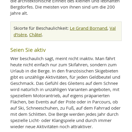
SY
die architektonische Einheit des kleinen und lebhaften
UN
LIF
Bergdorfes. Die meisten von ihnen sind um die 200
DI
Jahre alt.
MOB
VIT
UN
Le Grand Bornand
Val
Skiorte für Beschaulichkeit:
,
MI
d’Isère
Châtel
,
.
WI
UN
Seien Sie aktiv
FO
Wer beschaulich sagt, meint nicht inaktiv. Man fährt
heute nicht einfach nur zum Skifahren, sondern zum
Urlaub in die Berge. In den französischen Skigebieten
gibt es unzählige Aktivitäten, für jeden Geldbeutel und
Geschmack. Das Gefühl des Gleitens auf dem Schnee
wird natürlich in unzähligen Varianten angeboten, mit
speziellem Motorantrieb, auf eigens präparierten
Flächen, bei Events auf der Piste oder in Parcours, ob
auf Ski, Schneeschuhen, zu Fuß, auf dem Fahrrad oder
mit dem Schlitten. Die Berge werden jedes Jahr durch
spezielle Licht- oder Klangspiele und durch immer
wieder neue Aktivitäten noch attraktiver.