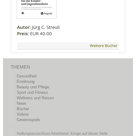
Autor:
Jürg C. Streuli
Preis:
EUR 40.00
Weitere Bücher
THEMEN
Gesundheit
Ernährung
Beauty und Pflege
Sport und Fitness
Wellness und Reisen
News
Bücher
Videos
Gewinnspiele
Haftungsausschluss Advertorial: Einige auf dieser Seite