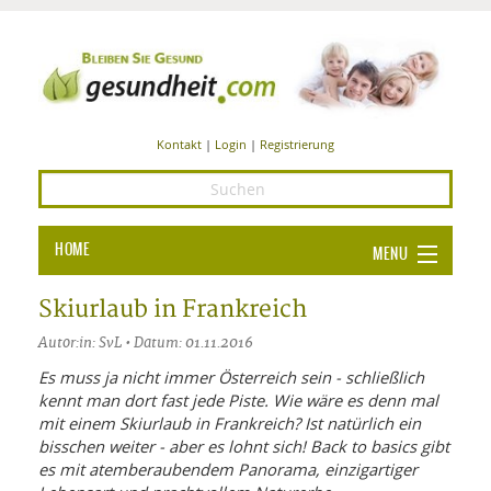
Kontakt
|
Login
|
Registrierung
HOME
MENU
Ba
GESUNDHEIT
Skiurlaub in Frankreich
GE
Autor:in: SvL • Datum: 01.11.2016
ERNÄHRUNG
ALL
Es muss ja nicht immer Österreich sein - schließlich
IN
Ba
BEAUTY UND PFLEGE
kennt man dort fast jede Piste. Wie wäre es denn mal
mit einem Skiurlaub in Frankreich? Ist natürlich ein
Ba
ALT
BE
SPORT UND FITNESS
bisschen weiter - aber es lohnt sich! Back to basics gibt
HEI
UN
AL
es mit atemberaubendem Panorama, einzigartiger
PFL
HE
ALT