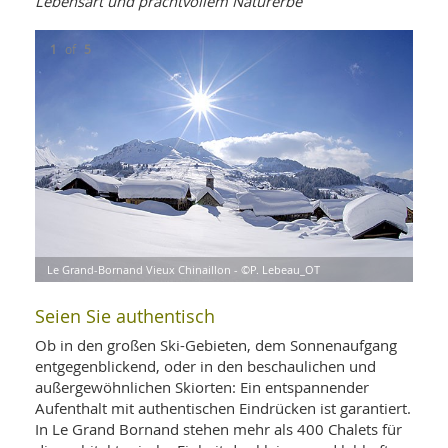
Lebensart und prachtvollem Naturerbe
WELLNESS UND REISEN
SO
MED
AR
Ba
NEWS
TH
1
of
5
ARZ
UN
NE
BA
HEI
BÜCHER
GE
EDE
GIF
-
MED
HEI
Ba
KR
UN
VO
PH
HO
KR
A-
VO
Z
ER
KA
A-
BL
Z
MED
BE
FAC
Le Grand-Bornand Vieux Chinaillon - ©P. Lebeau_OT
Le G
Vald
Châ
Châ
UN
NA
AN
PFL
MU
Seien Sie authentisch
UN
SP
ZÄ
UN
Ob in den großen Ski-Gebieten, dem Sonnenaufgang
FIT
entgegenblickend, oder in den beschaulichen und
PR
außergewöhnlichen Skiorten: Ein entspannender
UN
WE
Aufenthalt mit authentischen Eindrücken ist garantiert.
ALT
UN
In Le Grand Bornand stehen mehr als 400 Chalets für
REI