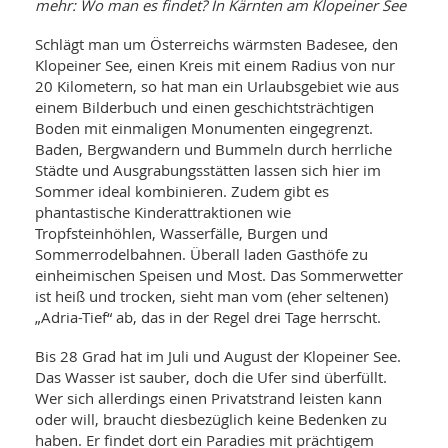
WELLNESS UND REISEN
mehr: Wo man es findet? In Kärnten am Klopeiner See
SO
MED
AR
Ba
Schlägt man um Österreichs wärmsten Badesee, den
NEWS
TH
ARZ
Klopeiner See, einen Kreis mit einem Radius von nur
UN
NE
BA
20 Kilometern, so hat man ein Urlaubsgebiet wie aus
HEI
BÜCHER
einem Bilderbuch und einen geschichtsträchtigen
GE
EDE
GIF
Boden mit einmaligen Monumenten eingegrenzt.
-
MED
Baden, Bergwandern und Bummeln durch herrliche
HEI
Ba
KR
UN
Städte und Ausgrabungsstätten lassen sich hier im
VO
PH
Sommer ideal kombinieren. Zudem gibt es
HO
KR
A-
phantastische Kinderattraktionen wie
VO
Z
ER
KA
A-
Tropfsteinhöhlen, Wasserfälle, Burgen und
BL
Z
MED
Sommerrodelbahnen. Überall laden Gasthöfe zu
BE
FAC
UN
einheimischen Speisen und Most. Das Sommerwetter
NA
AN
PFL
ist heiß und trocken, sieht man vom (eher seltenen)
MU
„Adria-Tief“ ab, das in der Regel drei Tage herrscht.
UN
SP
ZÄ
UN
Bis 28 Grad hat im Juli und August der Klopeiner See.
FIT
PR
Das Wasser ist sauber, doch die Ufer sind überfüllt.
UN
Wer sich allerdings einen Privatstrand leisten kann
WE
ALT
UN
oder will, braucht diesbezüglich keine Bedenken zu
REI
haben. Er findet dort ein Paradies mit prächtigem