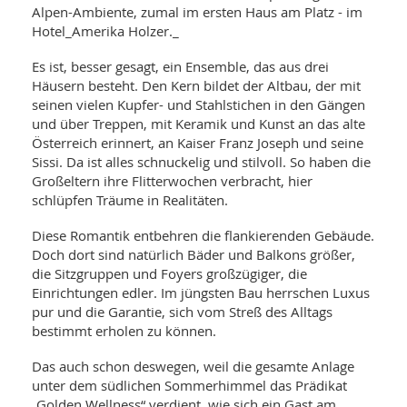
SY
Alpen-Ambiente, zumal im ersten Haus am Platz - im
UN
LIF
Hotel_Amerika Holzer._
DI
MOB
VIT
Es ist, besser gesagt, ein Ensemble, das aus drei
UN
Häusern besteht. Den Kern bildet der Altbau, der mit
MI
seinen vielen Kupfer- und Stahlstichen in den Gängen
und über Treppen, mit Keramik und Kunst an das alte
WI
Österreich erinnert, an Kaiser Franz Joseph und seine
UN
Sissi. Da ist alles schnuckelig und stilvoll. So haben die
FO
Großeltern ihre Flitterwochen verbracht, hier
schlüpfen Träume in Realitäten.
Diese Romantik entbehren die flankierenden Gebäude.
Doch dort sind natürlich Bäder und Balkons größer,
die Sitzgruppen und Foyers großzügiger, die
Einrichtungen edler. Im jüngsten Bau herrschen Luxus
pur und die Garantie, sich vom Streß des Alltags
bestimmt erholen zu können.
Das auch schon deswegen, weil die gesamte Anlage
unter dem südlichen Sommerhimmel das Prädikat
„Golden Wellness“ verdient, wie sich ein Gast am