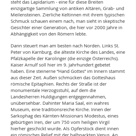
steht das Lapidarium - eine für diese Breiten
einzigartige Sammlung von antiken Altären, Grab- und
Meilensteinen. Zierliche Keltinnen mit ihrem typischen
Schmuck schauen einem nach, man sieht in skeptische
Gesichter einer Generation, die hier vor 2000 Jahre in
Abhängigkeit von den Römern lebte.
Dann steuert man am besten nach Norden. Links St.
Peter von Karnburg, die älteste Kirche des Landes, eine
Pfalzkapelle der Karolinger (die einzige Österreichs).
Kaiser Arnulf soll hier im 9. Jahrhundert gebetet
haben. Eine steinerne “Hand Gottes” im Innern stammt
aus dieser Zeit. Außen schmücken das Gotteshaus
römische Epitaphien. Rechts der Straße ist der
monumentale Herzogsstuhl, auf dem die
Landesherren Huldigungen entgegennahmen,
unübersehbar. Dahinter Maria Saal, ein wahres
Museum, eine traditionsreiche Kirche. Innen der
Sarkophag des Kärnten-Missionars Modestus, eines
gebürtigen Iren, der um 750 vom heiligen Virgil
hierher geschickt wurde. Als Opferstock dient innen
ein römisches Relief mit der halbnackten Venus. An