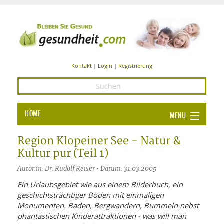
Kontakt
|
Login
|
Registrierung
HOME
MENU
Ba
GESUNDHEIT
Region Klopeiner See - Natur &
Kultur pur (Teil 1)
GE
ERNÄHRUNG
Autor:in: Dr. Rudolf Reiser • Datum: 31.03.2005
ALL
IN
Ba
BEAUTY UND PFLEGE
Ein Urlaubsgebiet wie aus einem Bilderbuch, ein
geschichtsträchtiger Boden mit einmaligen
Ba
ALT
BE
SPORT UND FITNESS
HEI
UN
Monumenten. Baden, Bergwandern, Bummeln nebst
AL
PFL
phantastischen Kinderattraktionen - was will man
HE
ALT