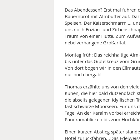
Das Abendessen? Erst mal fuhren di
Bauernbrot mit Almbutter auf. Dazu
Speisen. Der Kaiserschmarrn … uns
uns noch Enzian- und Zirbenschnaps
Traum von einer Hütte. Zum Aufwa
nebelverhangene Großarltal.
Montag früh: Das reichhaltige Alm
bis unter das Gipfelkreuz vom Grü
Von dort bogen wir in den Ellmauta
nur noch bergab!
Thomas erzählte uns von den viel
Kühen, die hier bald dutzendfach 
die abseits gelegenen idyllischen T
fast schwarze Moorseen. Für uns da
Tage. An der Karalm vorbei erreich
Panoramablicken bis zum Hochkön
Einen kurzen Abstieg später stande
Hotel zurückfahren. „Das Edelweiss