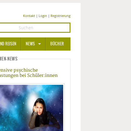
Kontakt
|
Login
|
Registrierung
ND REISEN
NEWS
BÜCHER
GESUNDHEIT
MEN-NEWS
ensive psychische
MEDIZIN UND PHARMA
astungen bei Schüler:innen
ERNÄHRUNG
BEAUTY UND PFLEGE
SPORT UND FITNESS
WELLNESS UND REISEN