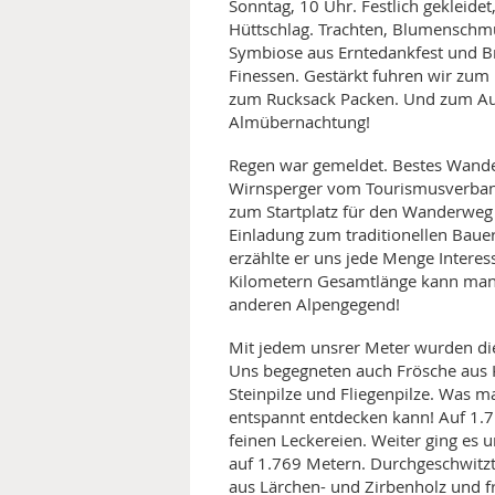
Sonntag, 10 Uhr. Festlich gekleidet
Hüttschlag. Trachten, Blumenschmu
Symbiose aus Erntedankfest und B
Finessen. Gestärkt fuhren wir zum
zum Rucksack Packen. Und zum Au
Almübernachtung!
Regen war gemeldet. Bestes Wande
Wirnsperger vom Tourismusverband
zum Startplatz für den Wanderweg 
Einladung zum traditionellen Baue
erzählte er uns jede Menge Intere
Kilometern Gesamtlänge kann man 
anderen Alpengegend!
Mit jedem unsrer Meter wurden die 
Uns begegneten auch Frösche aus 
Steinpilze und Fliegenpilze. Was m
entspannt entdecken kann! Auf 1.
feinen Leckereien. Weiter ging es
auf 1.769 Metern. Durchgeschwitz
aus Lärchen- und Zirbenholz und 