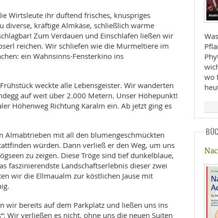
e Wirtsleute ihr duftend frisches, knuspriges
 diverse, kräftige Almkäse, schließlich warme
chlagbar! Zum Verdauen und Einschlafen ließen wir
Was 
erl reichen. Wir schliefen wie die Murmeltiere im
Pfl
chen: ein Wahnsinns-Fensterkino ins
Phy
wic
wo f
-Frühstück weckte alle Lebensgeister. Wir wanderten
heu
ndegg auf weit über 2.000 Metern. Unser Höhepunkt!
ler Höhenweg Richtung Karalm ein. Ab jetzt ging es
BÜ
en Almabtrieben mit all den blumengeschmückten
stattfinden würden. Dann verließ er den Weg, um uns
Nac
rögseen zu zeigen. Diese Tröge sind tief dunkelblaue,
s faszinierendste Landschaftserlebnis dieser zwei
ten wir die Ellmaualm zur köstlichen Jause mit
ig.
n wir bereits auf dem Parkplatz und ließen uns ins
“: Wir verließen es nicht, ohne uns die neuen Suiten