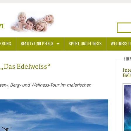
HRUNG
BEAUTY UND PFLEGE
SPORT UND FITNESS
WELLNESS U
N
SONNENSCHUTZ
FIR
 „Das Edelweiss“
Int
A THERAPIE
Bel
BLÜTEN
tten-, Berg- und Wellness-Tour im malerischen
TEINE - HEILSTEINE
OPATHIE
ORNISCHE BLÜTEN
T