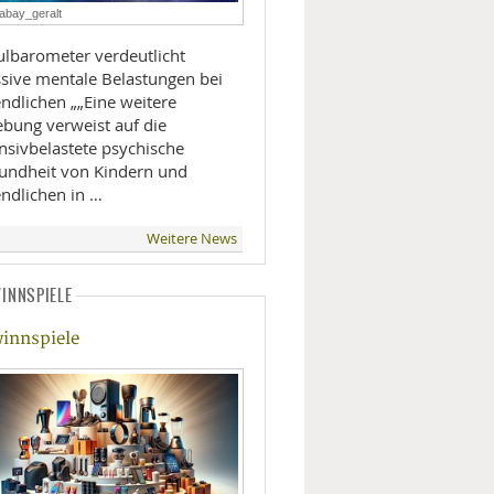
abay_geralt
LIFESTYLE
ulbarometer verdeutlicht
sive mentale Belastungen bei
MOBILITÄT
chen „„Eine weitere
ebung verweist auf die
nsivbelastete psychische
undheit von Kindern und
endlichen in …
Weitere News
INNSPIELE
uernherbst in Hüttschlag - ©UU
che auf dem Weg zur Filzmoosalm - ©UU
 - ©UU
- ©UU
rrn auf der Loosbühelalm - ©UU
Rande des Wanderwegs - ©UU
Rastmöglichkeit - ©UU
delweiss" Salzburg Mountain Resort - ©UU
innspiele