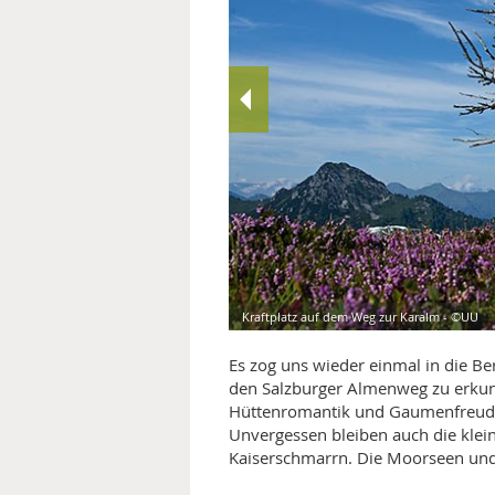
MEDIZINISCHE FACHBEGRIFF
NATU
MUND UND ZÄHNE
PRÄVENTION UND ALTER
SYMPTOME UND DIAGNOSE
VITAMINE UND MINERALSTO
WISSENSCHAFT UND FORS
Kraftplatz auf dem Weg zur Karalm - ©UU
Es zog uns wieder einmal in die Be
den Salzburger Almenweg zu erkund
Hüttenromantik und Gaumenfreuden
Unvergessen bleiben auch die kle
Kaiserschmarrn. Die Moorseen und