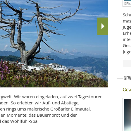
©Pix
E
RHEILKUNDE
Sch
mas
Jugendli
Erh
inte
Ges
Jug
FFE
CHUNG
GEW
Eröffnung Ba
Keramikfrös
Filzmoosalm
Fliegenpilz 
Kaiserschma
Trögsee am 
Trögsee mit 
Hotel "Das E
Gew
rgwelt. Wir waren eingeladen, auf zwei Tagestouren
en. So erlebten wir Auf- und Abstiege,
 rings ums malerische Großarler Ellmautal.
inen Momente: das Bauernbrot und der
 das Wohlfühl-Spa.