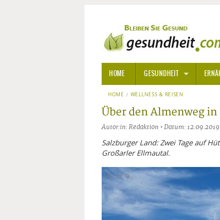
HOME
GESUNDHEIT
ERNÄ
HOME
WELLNESS & REISEN
ALLGEMEINE INFORMATIONE
Über den Almenweg in
ALTERNATIVE HEILWEISEN
AROM
Autor:in: Redaktion • Datum: 12.09.2019
ALTERNATIVE MEDIZIN
BACH
Salzburger Land: Zwei Tage auf Hü
Großarler Ellmautal.
ARZNEI- UND HEILMITTEL
EDELS
1
of
9
GIFTSTOFFE
HOMÖ
KRANKHEITEN VON A-Z
KALIF
ANGS