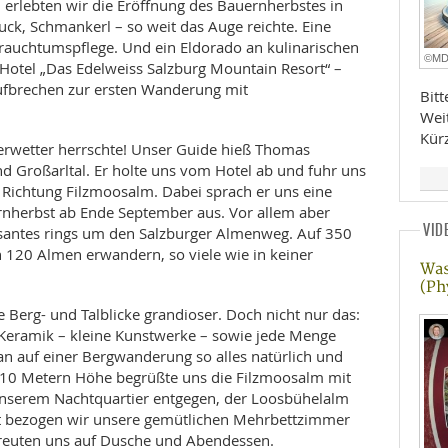
, erlebten wir die Eröffnung des Bauernherbstes in
ck, Schmankerl – so weit das Auge reichte. Eine
rauchtumspflege. Und ein Eldorado an kulinarischen
©M
 Hotel „Das Edelweiss Salzburg Mountain Resort“ –
fbrechen zur ersten Wanderung mit
Bit
Wei
Kür
rwetter herrschte! Unser Guide hieß Thomas
 Großarltal. Er holte uns vom Hotel ab und fuhr uns
Richtung Filzmoosalm. Dabei sprach er uns eine
rnherbst ab Ende September aus. Vor allem aber
VID
ssantes rings um den Salzburger Almenweg. Auf 350
120 Almen erwandern, so viele wie in keiner
Was
(Ph
Berg- und Talblicke grandioser. Doch nicht nur das:
Keramik – kleine Kunstwerke – sowie jede Menge
an auf einer Bergwanderung so alles natürlich und
710 Metern Höhe begrüßte uns die Filzmoosalm mit
 unserem Nachtquartier entgegen, der Loosbühelalm
t bezogen wir unsere gemütlichen Mehrbettzimmer
freuten uns auf Dusche und Abendessen.