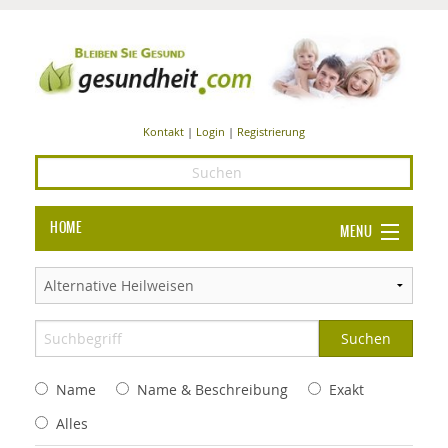
Kontakt
|
Login
|
Registrierung
HOME
MENU
Ba
GESUNDHEIT
GE
ERNÄHRUNG
ALL
IN
Ba
BEAUTY UND PFLEGE
Name
Name & Beschreibung
Exakt
Ba
ALT
BE
SPORT UND FITNESS
HEI
UN
Alles
AL
PFL
HE
ALT