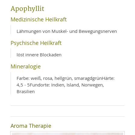
WELLNESS UND REISEN
SO
MED
Apophyllit
AR
Ba
NEWS
TH
ARZ
Medizinische Heilkraft
UN
NE
BA
HEI
BÜCHER
Lähmungen von Muskel- und Bewegungsnerven
GE
EDE
GIF
Psychische Heilkraft
-
MED
HEI
Ba
KR
UN
VO
löst innere Blockaden
PH
HO
KR
A-
VO
Z
Mineralogie
ER
KA
A-
BL
Z
MED
BE
Farbe: weiß, rosa, hellgrün, smaragdgrünHärte:
FAC
UN
4,5 - 5Fundorte: Indien, Island, Norwegen,
NA
AN
PFL
Brasilien
MU
UN
SP
ZÄ
UN
FIT
PR
UN
WE
ALT
Aroma Therapie
UN
REI