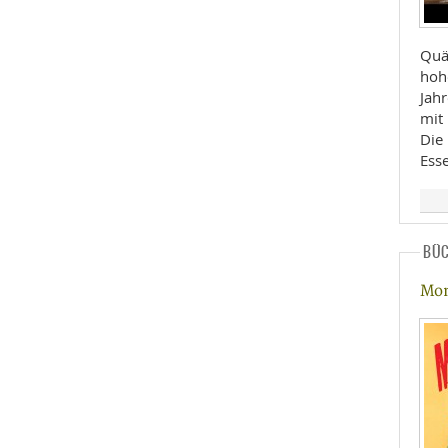
Quä
hohe
Jahr
mit
Die
Esse
BÜ
Mon