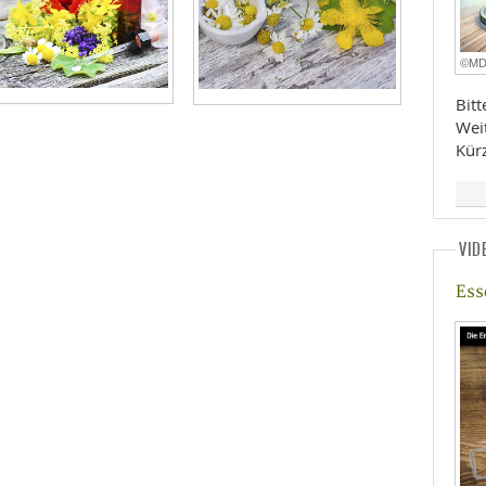
©M
Bit
Wei
Kür
VID
Ess