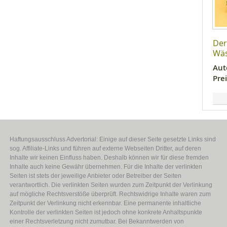
Der
Wä
Aut
Prei
Haftungsausschluss Advertorial: Einige auf dieser Seite gesetzte Links sind
sog. Affiliate-Links und führen auf externe Webseiten Dritter, auf deren
Inhalte wir keinen Einfluss haben. Deshalb können wir für diese fremden
Inhalte auch keine Gewähr übernehmen. Für die Inhalte der verlinkten
Seiten ist stets der jeweilige Anbieter oder Betreiber der Seiten
verantwortlich. Die verlinkten Seiten wurden zum Zeitpunkt der Verlinkung
auf mögliche Rechtsverstöße überprüft. Rechtswidrige Inhalte waren zum
Zeitpunkt der Verlinkung nicht erkennbar. Eine permanente inhaltliche
Kontrolle der verlinkten Seiten ist jedoch ohne konkrete Anhaltspunkte
einer Rechtsverletzung nicht zumutbar. Bei Bekanntwerden von