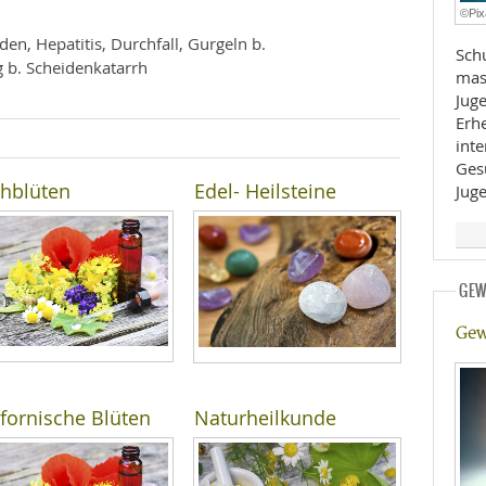
©Pix
E
RHEILKUNDE
en, Hepatitis, Durchfall, Gurgeln b.
Sch
b. Scheidenkatarrh
mas
Jugendli
Erh
inte
Ges
hblüten
Edel- Heilsteine
Jug
FFE
CHUNG
GEW
Gew
ifornische Blüten
Naturheilkunde