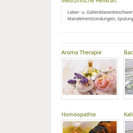
Medizinische Heilkraft
MEDIZINISCHE FACHBEGRIFF
NATU
Leber- u. Gallenblasenbeschwerd
Mandelnentzündungen, Spülung 
MUND UND ZÄHNE
PRÄVENTION UND ALTER
SYMPTOME UND DIAGNOSE
Aroma Therapie
Bac
VITAMINE UND MINERALSTO
WISSENSCHAFT UND FORS
Homöopathie
Kal