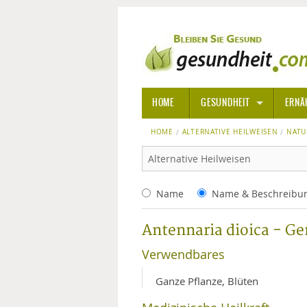
HOME
GESUNDHEIT
ERNÄ
HOME
ALTERNATIVE HEILWEISEN
ALLGEMEINE INFORMATIONE
NATU
ALTERNATIVE HEILWEISEN
AROM
Name
Name & Beschreibu
ALTERNATIVE MEDIZIN
BACH
Antennaria dioica - G
ARZNEI- UND HEILMITTEL
EDELS
Verwendbares
GIFTSTOFFE
HOMÖ
Ganze Pflanze, Blüten
KRANKHEITEN VON A-Z
KALIF
ANGS