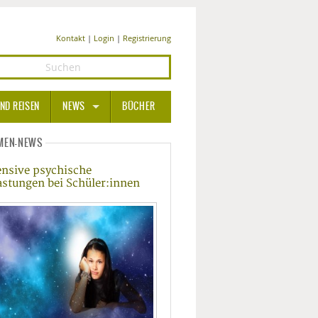
Kontakt
|
Login
|
Registrierung
ND REISEN
NEWS
BÜCHER
GESUNDHEIT
MEN-NEWS
ensive psychische
MEDIZIN UND PHARMA
astungen bei Schüler:innen
ERNÄHRUNG
BEAUTY UND PFLEGE
SPORT UND FITNESS
WELLNESS UND REISEN