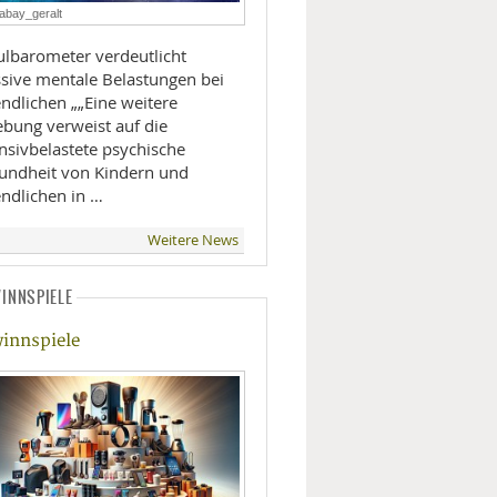
abay_geralt
LIFESTYLE
ulbarometer verdeutlicht
sive mentale Belastungen bei
MOBILITÄT
chen „„Eine weitere
ebung verweist auf die
nsivbelastete psychische
undheit von Kindern und
endlichen in …
Weitere News
INNSPIELE
innspiele