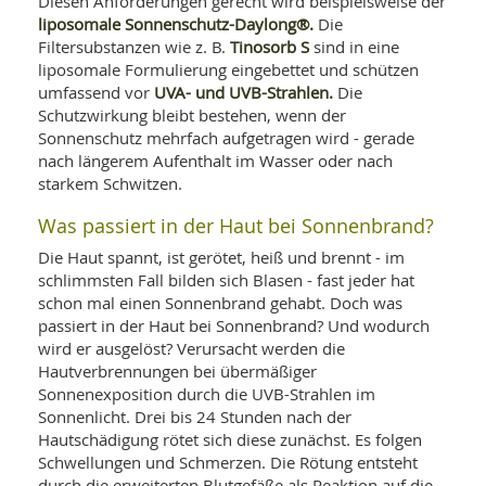
Diesen Anforderungen gerecht wird beispielsweise der
liposomale Sonnenschutz-Daylong®.
Die
Tinosorb S
Filtersubstanzen wie z. B.
sind in eine
liposomale Formulierung eingebettet und schützen
UVA- und UVB-Strahlen.
umfassend vor
Die
Schutzwirkung bleibt bestehen, wenn der
Sonnenschutz mehrfach aufgetragen wird - gerade
nach längerem Aufenthalt im Wasser oder nach
starkem Schwitzen.
Was passiert in der Haut bei Sonnenbrand?
Die Haut spannt, ist gerötet, heiß und brennt - im
schlimmsten Fall bilden sich Blasen - fast jeder hat
schon mal einen Sonnenbrand gehabt. Doch was
passiert in der Haut bei Sonnenbrand? Und wodurch
wird er ausgelöst? Verursacht werden die
Hautverbrennungen bei übermäßiger
Sonnenexposition durch die UVB-Strahlen im
Sonnenlicht. Drei bis 24 Stunden nach der
Hautschädigung rötet sich diese zunächst. Es folgen
Schwellungen und Schmerzen. Die Rötung entsteht
durch die erweiterten Blutgefäße als Reaktion auf die