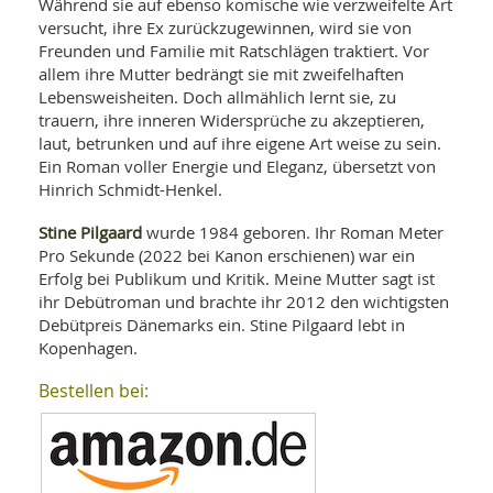
SY
Während sie auf ebenso komische wie verzweifelte Art
UN
LIF
versucht, ihre Ex zurückzugewinnen, wird sie von
DI
Freunden und Familie mit Ratschlägen traktiert. Vor
MOB
allem ihre Mutter bedrängt sie mit zweifelhaften
VIT
Lebensweisheiten. Doch allmählich lernt sie, zu
UN
MI
trauern, ihre inneren Widersprüche zu akzeptieren,
laut, betrunken und auf ihre eigene Art weise zu sein.
WI
Ein Roman voller Energie und Eleganz, übersetzt von
UN
Hinrich Schmidt-Henkel.
FO
Stine Pilgaard
wurde 1984 geboren. Ihr Roman Meter
Pro Sekunde (2022 bei Kanon erschienen) war ein
Erfolg bei Publikum und Kritik. Meine Mutter sagt ist
ihr Debütroman und brachte ihr 2012 den wichtigsten
Debütpreis Dänemarks ein. Stine Pilgaard lebt in
Kopenhagen.
Bestellen bei: