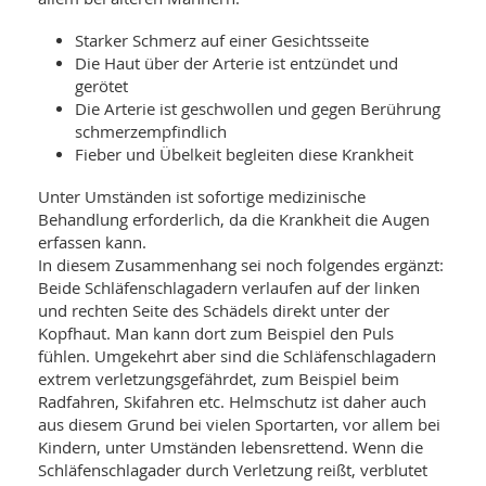
WELLNESS UND REISEN
SO
MED
AR
Starker Schmerz auf einer Gesichtsseite
Ba
NEWS
TH
ARZ
Die Haut über der Arterie ist entzündet und
UN
NE
gerötet
BA
HEI
BÜCHER
Die Arterie ist geschwollen und gegen Berührung
GE
schmerzempfindlich
EDE
GIF
-
Fieber und Übelkeit begleiten diese Krankheit
MED
HEI
Ba
KR
UN
VO
Unter Umständen ist sofortige medizinische
PH
HO
KR
A-
Behandlung erforderlich, da die Krankheit die Augen
VO
Z
ER
erfassen kann.
KA
A-
In diesem Zusammenhang sei noch folgendes ergänzt:
BL
Z
MED
BE
Beide Schläfenschlagadern verlaufen auf der linken
FAC
UN
NA
AN
und rechten Seite des Schädels direkt unter der
PFL
MU
Kopfhaut. Man kann dort zum Beispiel den Puls
UN
SP
fühlen. Umgekehrt aber sind die Schläfenschlagadern
ZÄ
UN
extrem verletzungsgefährdet, zum Beispiel beim
FIT
Radfahren, Skifahren etc. Helmschutz ist daher auch
PR
aus diesem Grund bei vielen Sportarten, vor allem bei
UN
WE
Kindern, unter Umständen lebensrettend. Wenn die
ALT
UN
Schläfenschlagader durch Verletzung reißt, verblutet
REI