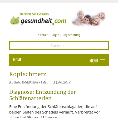
Kontakt
|
Login
|
Registrierung
HOME
MENU
Ba
GESUNDHEIT
Kopfschmerz
GE
Author: Redaktion • Datum: 23.06.2015
ERNÄHRUNG
ALL
Diagnose: Entzündung der
IN
Ba
BEAUTY UND PFLEGE
Schläfenarterien
Ba
ALT
BE
Eine Entzündung der Schläfenschlagader, die auf
SPORT UND FITNESS
HEI
UN
beiden Seiten des Schädels verläuft. Verbreitet vor
AL
PFL
allem bei älteren Männern.
HE
ALT