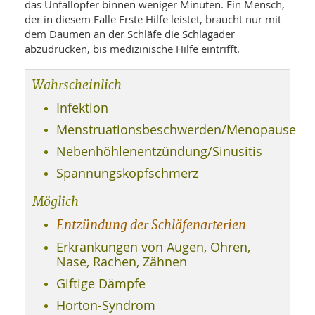
SY
das Unfallopfer binnen weniger Minuten. Ein Mensch,
UN
LIF
der in diesem Falle Erste Hilfe leistet, braucht nur mit
DI
dem Daumen an der Schläfe die Schlagader
MOB
abzudrücken, bis medizinische Hilfe eintrifft.
VIT
UN
MI
Wahrscheinlich
WI
Infektion
UN
FO
Menstruationsbeschwerden/Menopause
Nebenhöhlenentzündung/Sinusitis
Spannungskopfschmerz
Möglich
Entzündung der Schläfenarterien
Erkrankungen von Augen, Ohren,
Nase, Rachen, Zähnen
Giftige Dämpfe
Horton-Syndrom