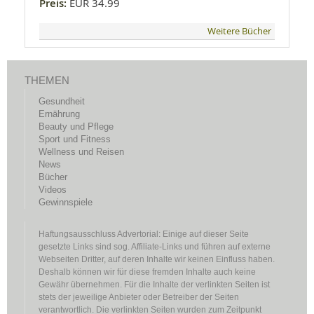
Preis:
EUR 34.99
Weitere Bücher
THEMEN
Gesundheit
Ernährung
Beauty und Pflege
Sport und Fitness
Wellness und Reisen
News
Bücher
Videos
Gewinnspiele
Haftungsausschluss Advertorial: Einige auf dieser Seite
gesetzte Links sind sog. Affiliate-Links und führen auf externe
Webseiten Dritter, auf deren Inhalte wir keinen Einfluss haben.
Deshalb können wir für diese fremden Inhalte auch keine
Gewähr übernehmen. Für die Inhalte der verlinkten Seiten ist
stets der jeweilige Anbieter oder Betreiber der Seiten
verantwortlich. Die verlinkten Seiten wurden zum Zeitpunkt