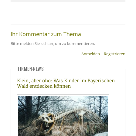
SY
UN
LIF
DI
MOB
VIT
UN
MI
Ihr Kommentar zum Thema
Bitte melden Sie sich an, um zu kommentieren.
WI
UN
Anmelden
|
Registrieren
FO
FIRMEN-NEWS
Klein, aber oho: Was Kinder im Bayerischen
Wald entdecken können