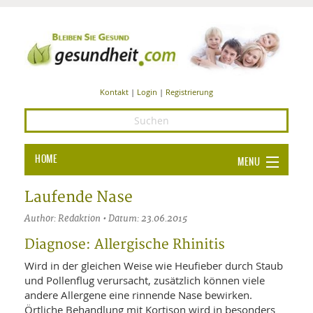
Kontakt
|
Login
|
Registrierung
HOME
MENU
Ba
GESUNDHEIT
Laufende Nase
GE
Author: Redaktion • Datum: 23.06.2015
ERNÄHRUNG
ALL
Diagnose: Allergische Rhinitis
IN
Ba
BEAUTY UND PFLEGE
Wird in der gleichen Weise wie Heufieber durch Staub
Ba
ALT
BE
und Pollenflug verursacht, zusätzlich können viele
SPORT UND FITNESS
HEI
UN
andere Allergene eine rinnende Nase bewirken.
AL
PFL
Örtliche Behandlung mit Kortison wird in besonders
HE
ALT