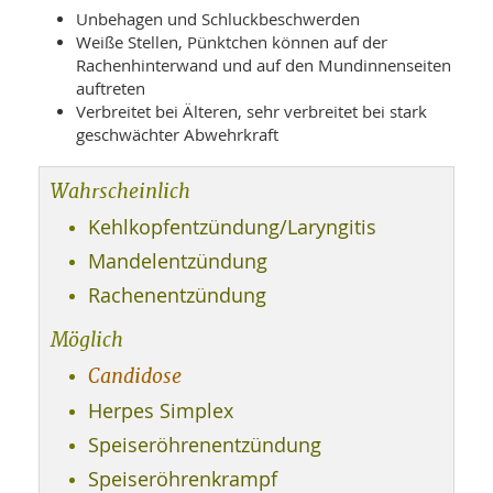
WELLNESS UND REISEN
SO
Unbehagen und Schluckbeschwerden
MED
AR
Weiße Stellen, Pünktchen können auf der
Ba
NEWS
TH
ARZ
Rachenhinterwand und auf den Mundinnenseiten
UN
NE
auftreten
BA
HEI
BÜCHER
Verbreitet bei Älteren, sehr verbreitet bei stark
GE
geschwächter Abwehrkraft
EDE
GIF
-
MED
HEI
Ba
KR
UN
Wahrscheinlich
VO
PH
HO
KR
A-
Kehlkopfentzündung/Laryngitis
VO
Z
ER
KA
A-
Mandelentzündung
BL
Z
MED
BE
Rachenentzündung
FAC
UN
NA
AN
PFL
MU
Möglich
UN
SP
Candidose
ZÄ
UN
FIT
Herpes Simplex
PR
UN
WE
Speiseröhrenentzündung
ALT
UN
Speiseröhrenkrampf
REI