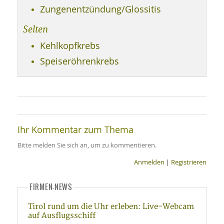
SY
Zungenentzündung/Glossitis
UN
LIF
DI
Selten
MOB
VIT
Kehlkopfkrebs
UN
MI
Speiseröhrenkrebs
WI
UN
FO
Ihr Kommentar zum Thema
Bitte melden Sie sich an, um zu kommentieren.
Anmelden
|
Registrieren
FIRMEN-NEWS
Tirol rund um die Uhr erleben: Live-Webcam
auf Ausflugsschiff