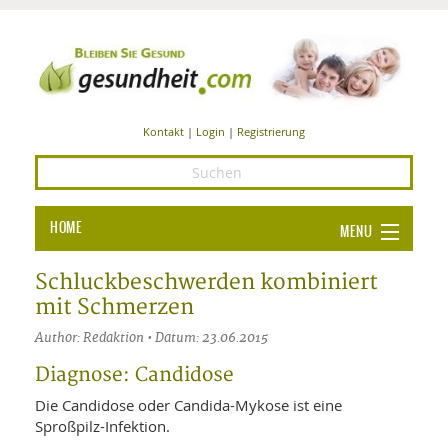
Kontakt
|
Login
|
Registrierung
HOME
MENU
Ba
GESUNDHEIT
Schluckbeschwerden kombiniert
mit Schmerzen
GE
ERNÄHRUNG
Author: Redaktion • Datum: 23.06.2015
ALL
IN
Ba
BEAUTY UND PFLEGE
Diagnose: Candidose
Ba
ALT
BE
Die Candidose oder Candida-Mykose ist eine
SPORT UND FITNESS
HEI
UN
Sproßpilz-Infektion.
AL
PFL
HE
ALT