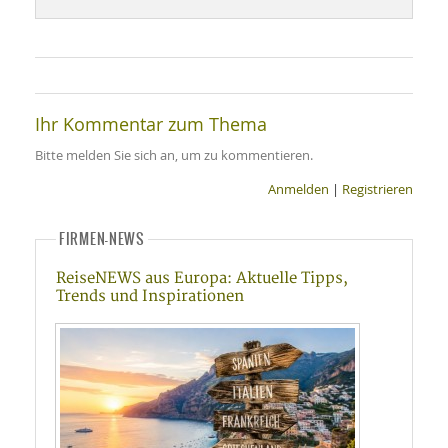
SY
UN
LIF
DI
MOB
VIT
UN
MI
Ihr Kommentar zum Thema
WI
Bitte melden Sie sich an, um zu kommentieren.
UN
FO
Anmelden
|
Registrieren
FIRMEN-NEWS
ReiseNEWS aus Europa: Aktuelle Tipps,
Trends und Inspirationen