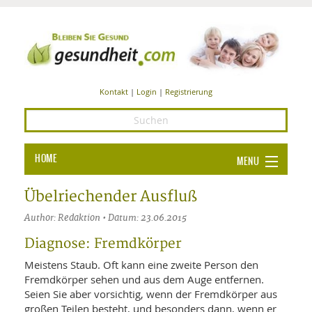
Kontakt
|
Login
|
Registrierung
HOME
MENU
Ba
GESUNDHEIT
Übelriechender Ausfluß
GE
Author: Redaktion • Datum: 23.06.2015
ERNÄHRUNG
ALL
Diagnose: Fremdkörper
IN
Ba
BEAUTY UND PFLEGE
Meistens Staub. Oft kann eine zweite Person den
Ba
ALT
BE
Fremdkörper sehen und aus dem Auge entfernen.
SPORT UND FITNESS
HEI
UN
Seien Sie aber vorsichtig, wenn der Fremdkörper aus
AL
PFL
großen Teilen besteht, und besonders dann, wenn er
HE
ALT