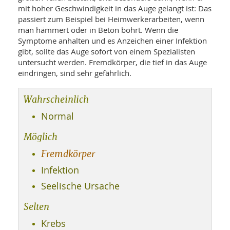
WELLNESS UND REISEN
SO
mit hoher Geschwindigkeit in das Auge gelangt ist: Das
MED
AR
passiert zum Beispiel bei Heimwerkerarbeiten, wenn
Ba
NEWS
TH
ARZ
man hämmert oder in Beton bohrt. Wenn die
UN
NE
Symptome anhalten und es Anzeichen einer Infektion
BA
HEI
BÜCHER
gibt, sollte das Auge sofort von einem Spezialisten
GE
untersucht werden. Fremdkörper, die tief in das Auge
EDE
GIF
-
eindringen, sind sehr gefährlich.
MED
HEI
Ba
KR
UN
VO
PH
Wahrscheinlich
HO
KR
A-
VO
Z
ER
Normal
KA
A-
BL
Z
MED
BE
Möglich
FAC
UN
NA
AN
PFL
Fremdkörper
MU
UN
SP
Infektion
ZÄ
UN
Seelische Ursache
FIT
PR
UN
WE
Selten
ALT
UN
Krebs
REI