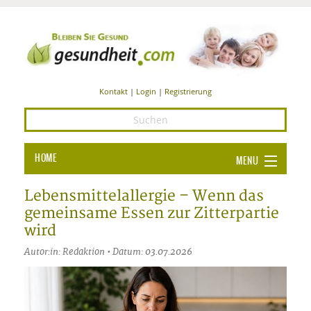
Kontakt
|
Login
|
Registrierung
HOME
MENU
Ba
GESUNDHEIT
Lebensmittelallergie – Wenn das
gemeinsame Essen zur Zitterpartie
GE
ERNÄHRUNG
wird
ALL
IN
Ba
BEAUTY UND PFLEGE
Autor:in: Redaktion • Datum: 03.07.2026
Ba
ALT
BE
SPORT UND FITNESS
HEI
UN
AL
PFL
HE
ALT