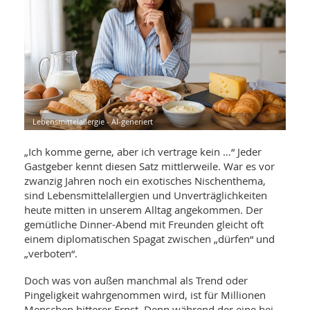
WELLNESS UND REISEN
SO
MED
AR
Ba
NEWS
TH
ARZ
UN
NE
BA
HEI
BÜCHER
GE
EDE
GIF
-
MED
HEI
Ba
KR
UN
Lebensmittelallergie - AI-generiert
VO
PH
HO
KR
A-
VO
Z
„Ich komme gerne, aber ich vertrage kein …“ Jeder
ER
KA
A-
Gastgeber kennt diesen Satz mittlerweile. War es vor
BL
Z
MED
BE
zwanzig Jahren noch ein exotisches Nischenthema,
FAC
UN
sind Lebensmittelallergien und Unverträglichkeiten
NA
AN
PFL
heute mitten in unserem Alltag angekommen. Der
MU
UN
gemütliche Dinner-Abend mit Freunden gleicht oft
SP
ZÄ
einem diplomatischen Spagat zwischen „dürfen“ und
UN
FIT
„verboten“.
PR
UN
WE
Doch was von außen manchmal als Trend oder
ALT
UN
Pingeligkeit wahrgenommen wird, ist für Millionen
REI
Menschen bitterer Ernst. Denn während der eine bei