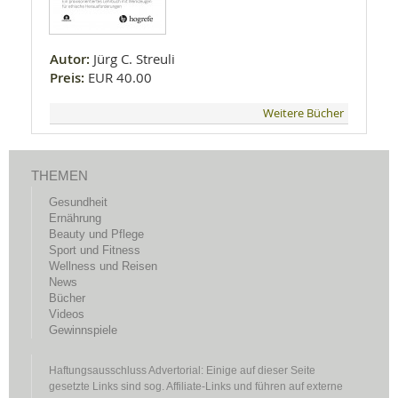
Autor:
Jürg C. Streuli
Preis:
EUR 40.00
Weitere Bücher
THEMEN
Gesundheit
Ernährung
Beauty und Pflege
Sport und Fitness
Wellness und Reisen
News
Bücher
Videos
Gewinnspiele
Haftungsausschluss Advertorial: Einige auf dieser Seite
gesetzte Links sind sog. Affiliate-Links und führen auf externe