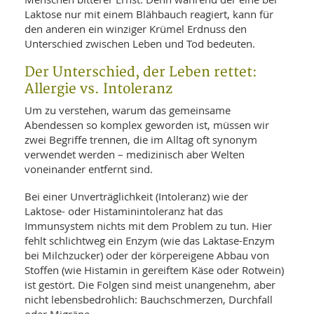
SY
UN
Laktose nur mit einem Blähbauch reagiert, kann für
LIF
DI
den anderen ein winziger Krümel Erdnuss den
MOB
Unterschied zwischen Leben und Tod bedeuten.
VIT
UN
Der Unterschied, der Leben rettet:
MI
Allergie vs. Intoleranz
WI
Um zu verstehen, warum das gemeinsame
UN
Abendessen so komplex geworden ist, müssen wir
FO
zwei Begriffe trennen, die im Alltag oft synonym
verwendet werden – medizinisch aber Welten
voneinander entfernt sind.
Bei einer Unverträglichkeit (Intoleranz) wie der
Laktose- oder Histaminintoleranz hat das
Immunsystem nichts mit dem Problem zu tun. Hier
fehlt schlichtweg ein Enzym (wie das Laktase-Enzym
bei Milchzucker) oder der körpereigene Abbau von
Stoffen (wie Histamin in gereiftem Käse oder Rotwein)
ist gestört. Die Folgen sind meist unangenehm, aber
nicht lebensbedrohlich: Bauchschmerzen, Durchfall