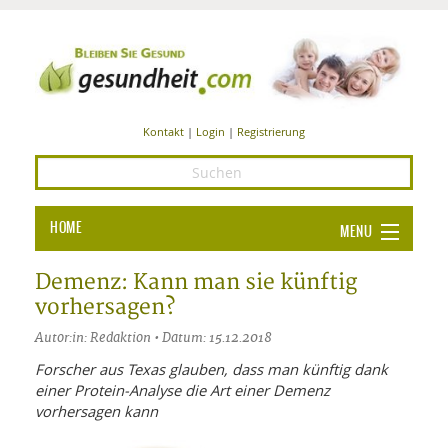
Kontakt
|
Login
|
Registrierung
HOME
MENU
Ba
GESUNDHEIT
Demenz: Kann man sie künftig
vorhersagen?
GE
ERNÄHRUNG
Autor:in: Redaktion • Datum: 15.12.2018
ALL
IN
Ba
BEAUTY UND PFLEGE
Forscher aus Texas glauben, dass man künftig dank
einer Protein-Analyse die Art einer Demenz
Ba
ALT
BE
SPORT UND FITNESS
HEI
UN
vorhersagen kann
AL
PFL
HE
ALT