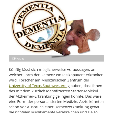
WELLNESS UND REISEN
SO
MED
AR
Ba
NEWS
TH
ARZ
UN
NE
BA
HEI
BÜCHER
GE
EDE
GIF
-
MED
HEI
Ba
KR
UN
VO
PH
HO
KR
A-
VO
Z
ER
KA
A-
©Pixabay
BL
Z
MED
BE
FAC
UN
Künftig lässt sich möglicherweise voraussagen, an
NA
AN
PFL
welcher Form der Demenz ein Risikopatient erkranken
MU
wird. Forscher am Medizinischen Zentrum der
UN
SP
University of Texas Southwestern
glauben, dass ihnen
ZÄ
UN
das mit dem kürzlich identifizierten Starter-Molekül
FIT
PR
der Alzheimer-Erkrankung gelingen könnte. Das wäre
UN
WE
eine Form der personalisierten Medizin. Ärzte könnten
ALT
UN
schon vor Ausbruch einer Demenzerkrankung genau
REI
die richtigen Medikamente verabreichen und sie so