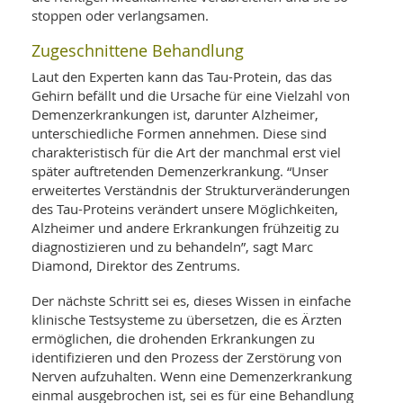
SY
stoppen oder verlangsamen.
UN
LIF
DI
Zugeschnittene Behandlung
MOB
VIT
Laut den Experten kann das Tau-Protein, das das
UN
Gehirn befällt und die Ursache für eine Vielzahl von
MI
Demenzerkrankungen ist, darunter Alzheimer,
WI
unterschiedliche Formen annehmen. Diese sind
UN
charakteristisch für die Art der manchmal erst viel
FO
später auftretenden Demenzerkrankung. “Unser
erweitertes Verständnis der Strukturveränderungen
des Tau-Proteins verändert unsere Möglichkeiten,
Alzheimer und andere Erkrankungen frühzeitig zu
diagnostizieren und zu behandeln”, sagt Marc
Diamond, Direktor des Zentrums.
Der nächste Schritt sei es, dieses Wissen in einfache
klinische Testsysteme zu übersetzen, die es Ärzten
ermöglichen, die drohenden Erkrankungen zu
identifizieren und den Prozess der Zerstörung von
Nerven aufzuhalten. Wenn eine Demenzerkrankung
einmal ausgebrochen ist, sei es für eine Behandlung